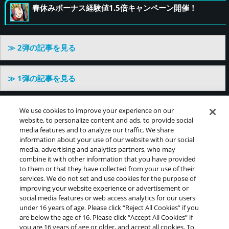
春休みボーナス経験値1.5倍キャンペーン開催！
≫ 2弾の記事を見る
≫ 1弾の記事を見る
We use cookies to improve your experience on our
website, to personalize content and ads, to provide social
©バードスタジオ／集英社・東映アニメーション
media features and to analyze our traffic. We share
information about your use of our website with our social
media, advertising and analytics partners, who may
combine it with other information that you have provided
推奨環境について
プライバシーポリシー
Cookies Settings
to them or that they have collected from your use of their
services. We do not set and use cookies for the purpose of
このwebサイトに記載されているすべての画像・テキス
improving your website experience or advertisement or
ト・データの無断転用、転載をお断りします。
social media features or web access analytics for our users
開発中につき、本サイトで使用している画像と実際の商品
under 16 years of age. Please click “Reject All Cookies” if you
とは異なる場合がございます。
are below the age of 16. Please click “Accept All Cookies” if
you are 16 years of age or older, and accept all cookies. To