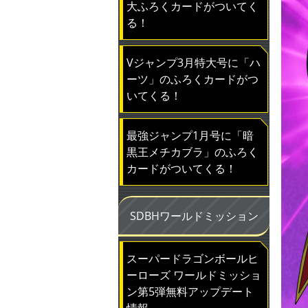
大ふろくカードがついてく
る！
Vジャンプ3月特大号に「ハ
ーツ」のふろくカードがつ
いてくる！
最強ジャンプ1月号に「暗
黒王メチカブラ」のふろく
カードがついてくる！
SDBHワールドミッション
スーパードラゴンボールヒ
ーローズ ワールドミッショ
ン第5弾無料アップデート
情報