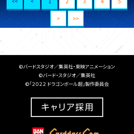
<<
<
1
2
3
4
5
>
>>
©バードスタジオ／集英社・東映アニメーション
©バード・スタジオ／集英社
©「２０２２ ドラゴンボール超」製作委員会