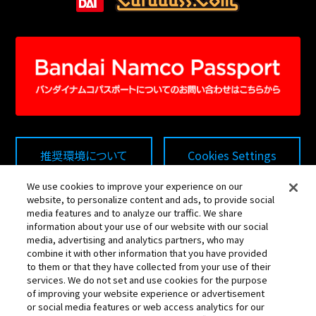
推奨環境について
Cookies Settings
We use cookies to improve your experience on our
website, to personalize content and ads, to provide social
プライバシーポリシー
media features and to analyze our traffic. We share
information about your use of our website with our social
media, advertising and analytics partners, who may
combine it with other information that you have provided
・このwebサイトに記載されているすべての画像・テキスト・
to them or that they have collected from your use of their
データの無断転用、転載をお断りします。
services. We do not set and use cookies for the purpose
of improving your website experience or advertisement
・開発中につき、本サイトで使用している画像と実際の商品
or social media features or web access analytics for our