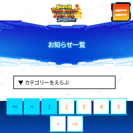
お知らせ一覧
<<
<
1
2
3
4
5
>
>>