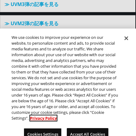
≫ UVM3弾の記事を見る
≫ UVM2弾の記事を見る
We use cookies to improve your experience on our
≫ UVM1弾の記事を見る
website, to personalize content and ads, to provide social
media features and to analyze our traffic. We share
information about your use of our website with our social
media, advertising and analytics partners, who may
≫ 過去の記事を見る
combine it with other information that you have provided
to them or that they have collected from your use of their
services. We do not set and use cookies for the purpose of
improving your website experience or advertisement or
©バードスタジオ／集英社・東映アニメーション
social media features or web access analytics for our users
under 16 years of age. Please click “Reject All Cookies” if you
are below the age of 16. Please click “Accept All Cookies” if
推奨環境について
プライバシーポリシー
you are 16 years of age or older, and accept all cookies. To
Cookies Settings
customize your cookie settings, please click “Cookie
Settings”.
Privacy Policy
このwebサイトに記載されているすべての画像・テキス
ト・データの無断転用、転載をお断りします。
開発中につき、本サイトで使用している画像と実際の商品
Cookies Settings
Accept All Cookies