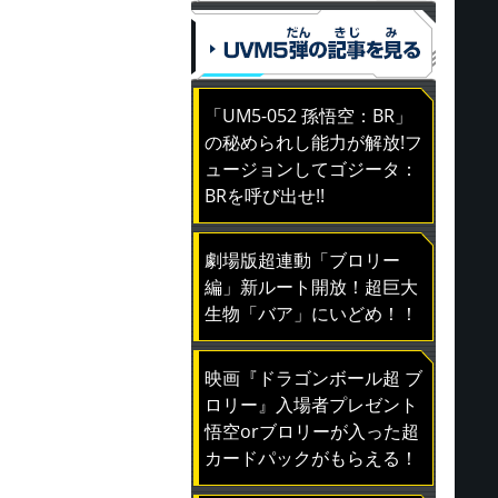
「UM5-052 孫悟空：BR」
の秘められし能力が解放!フ
ュージョンしてゴジータ：
BRを呼び出せ!!
劇場版超連動「ブロリー
編」新ルート開放！超巨大
生物「バア」にいどめ！！
映画『ドラゴンボール超 ブ
ロリー』入場者プレゼント
悟空orブロリーが入った超
カードパックがもらえる！