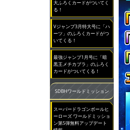
大ふろくカードがついてく
る！
Vジャンプ3月特大号に「ハ
ーツ」のふろくカードがつ
いてくる！
最強ジャンプ1月号に「暗
黒王メチカブラ」のふろく
カードがついてくる！
SDBHワールドミッション
スーパードラゴンボールヒ
ーローズ ワールドミッショ
ン第5弾無料アップデート
情報