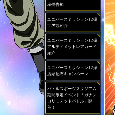
稼働告知
ユニバースミッション12弾
世界観紹介
ユニバースミッション12弾
アルティメットレアカード
紹介
ユニバースミッション12弾
店頭配布キャンペーン
バトルスポーツスタジアム
期間限定イベント「ガチン
コリミテッドバトル」開
催！