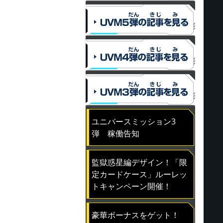
ユニバースミッション3
弾 稼働告知
監獄惑星編デザイン！「限
定カードケース」ルーレッ
トキャンペーン開催！
豪華ボーナスをゲット！