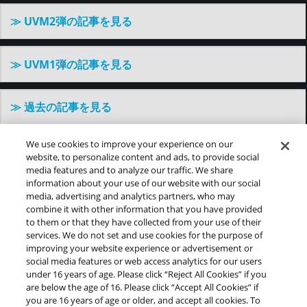
≫ UVM2弾の記事を見る
≫ UVM1弾の記事を見る
≫ 過去の記事を見る
We use cookies to improve your experience on our
website, to personalize content and ads, to provide social
©バードスタジオ／集英社・東映アニメーション
media features and to analyze our traffic. We share
information about your use of our website with our social
media, advertising and analytics partners, who may
combine it with other information that you have provided
推奨環境について
プライバシーポリシー
Cookies Settings
to them or that they have collected from your use of their
services. We do not set and use cookies for the purpose of
このwebサイトに記載されているすべての画像・テキス
improving your website experience or advertisement or
ト・データの無断転用、転載をお断りします。
social media features or web access analytics for our users
開発中につき、本サイトで使用している画像と実際の商品
under 16 years of age. Please click “Reject All Cookies” if you
とは異なる場合がございます。
are below the age of 16. Please click “Accept All Cookies” if
you are 16 years of age or older, and accept all cookies. To