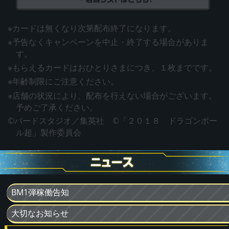
※カードは無くなり次第配布終了になります。
※予告なくキャンペーンを中止・終了する場合がありま
す。
※もらえるカードはおひとりさまにつき、１枚までです。
※年齢制限にご注意ください。
※店舗の状況により、配布を行えない場合がございます。
予めご了承ください。
©バードスタジオ／集英社 ©「２０１８ ドラゴンボー
ル超」製作委員会
BM1弾稼働告知
大切なお知らせ