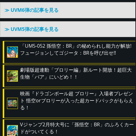
≫ UVM6弾の記事を見る
≫ UVM5弾の記事を見る
「UM5-052 孫悟空：BR」の秘められし能力が解放!
フュージョンしてゴジータ：BRを呼び出せ!!
劇場版超連動「ブロリー編」新ルート開放！超巨大
生物「バア」にいどめ！！
映画『ドラゴンボール超 ブロリー』入場者プレゼン
ト 悟空orブロリーが入った超カードパックがもらえ
る！
Vジャンプ2月特大号に「孫悟空：BR」のふろくカー
ドがついてくる！