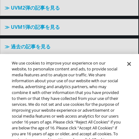
≫ UVM2弾の記事を見る
≫ UVM1弾の記事を見る
≫ 過去の記事を見る
We use cookies to improve your experience on our
website, to personalize content and ads, to provide social
©バードスタジオ／集英社・東映アニメーション
media features and to analyze our traffic. We share
information about your use of our website with our social
media, advertising and analytics partners, who may
combine it with other information that you have provided
推奨環境について
プライバシーポリシー
Cookies Settings
to them or that they have collected from your use of their
services. We do not set and use cookies for the purpose of
このwebサイトに記載されているすべての画像・テキス
improving your website experience or advertisement or
ト・データの無断転用、転載をお断りします。
social media features or web access analytics for our users
開発中につき、本サイトで使用している画像と実際の商品
under 16 years of age. Please click “Reject All Cookies” if you
とは異なる場合がございます。
are below the age of 16. Please click “Accept All Cookies” if
you are 16 years of age or older, and accept all cookies. To