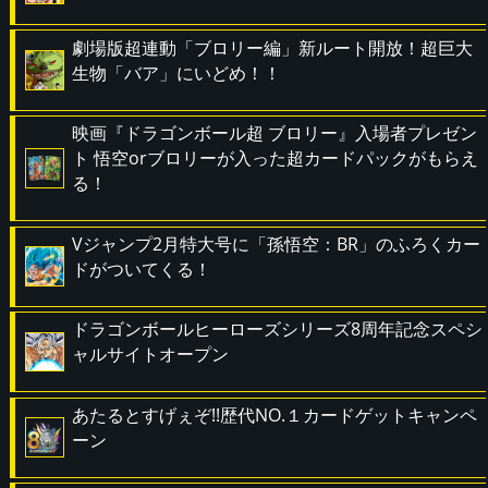
劇場版超連動「ブロリー編」新ルート開放！超巨大
生物「バア」にいどめ！！
映画『ドラゴンボール超 ブロリー』入場者プレゼン
ト 悟空orブロリーが入った超カードパックがもらえ
る！
Vジャンプ2月特大号に「孫悟空：BR」のふろくカー
ドがついてくる！
ドラゴンボールヒーローズシリーズ8周年記念スペシ
ャルサイトオープン
あたるとすげぇぞ!!歴代NO.１カードゲットキャンペ
ーン