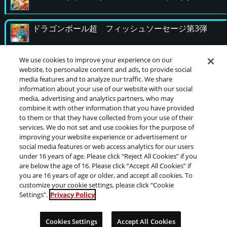
ドラゴンボール超 フィッシュソーセージ第3弾
We use cookies to improve your experience on our
website, to personalize content and ads, to provide social
≫ その他
media features and to analyze our traffic. We share
information about your use of our website with our social
media, advertising and analytics partners, who may
combine it with other information that you have provided
to them or that they have collected from your use of their
services. We do not set and use cookies for the purpose of
©バードスタジオ／集英社・東映アニメーション
improving your website experience or advertisement or
social media features or web access analytics for our users
under 16 years of age. Please click “Reject All Cookies” if you
are below the age of 16. Please click “Accept All Cookies” if
推奨環境について
プライバシーポリシー
Cookies Settings
you are 16 years of age or older, and accept all cookies. To
customize your cookie settings, please click “Cookie
このwebサイトに記載されているすべての画像・テキス
Settings”.
Privacy Policy
ト・データの無断転用、転載をお断りします。
開発中につき、本サイトで使用している画像と実際の商品
Cookies Settings
Accept All Cookies
とは異なる場合がございます。