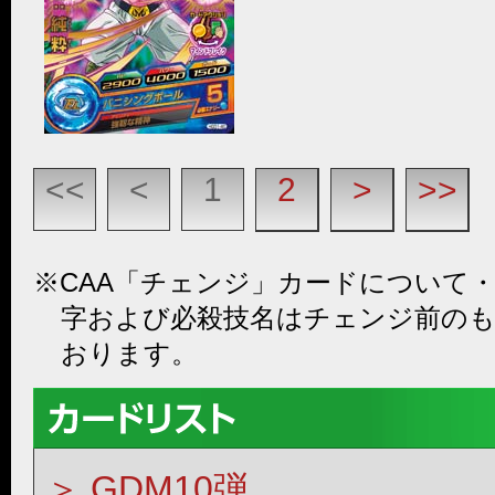
<<
<
1
2
>
>>
※CAA「チェンジ」カードについて
字および必殺技名はチェンジ前の
おります。
GDM10弾