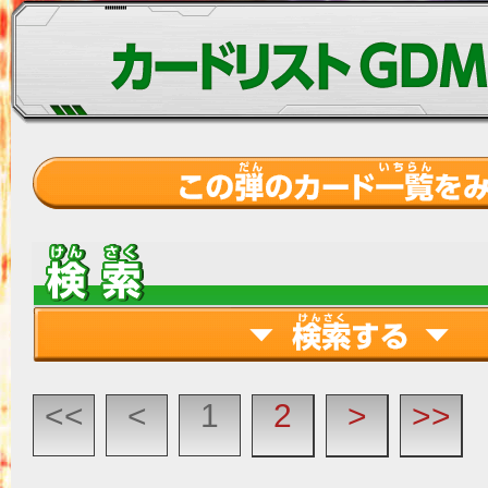
<<
<
1
2
>
>>