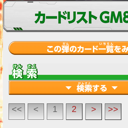
<<
<
1
2
>
>>