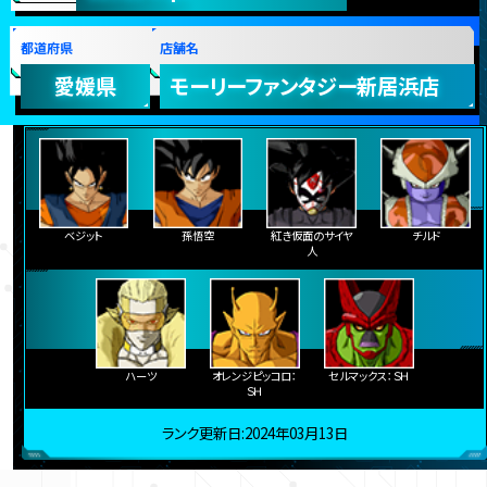
都道府県
店舗名
愛媛県
モーリーファンタジー新居浜店
ベジット
孫悟空
紅き仮面のサイヤ
チルド
人
ハーツ
オレンジピッコロ：
セルマックス：ＳＨ
ＳＨ
ランク更新日:2024年03月13日