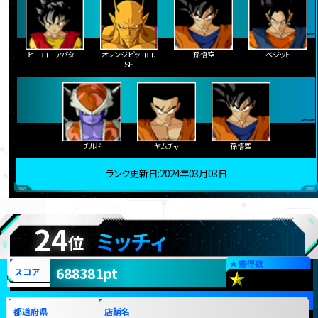
ヒーローアバター
オレンジピッコロ：
孫悟空
ベジット
ＳＨ
チルド
ヤムチャ
孫悟空
ランク更新日:2024年03月03日
24
ミッチィ
位
★
獲得数
688381pt
スコア
都道府県
店舗名