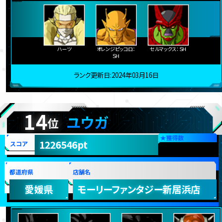
ハーツ
オレンジピッコロ：
セルマックス：ＳＨ
ＳＨ
ランク更新日:2024年03月16日
14
ユウガ
位
★
獲得数
1226546pt
スコア
都道府県
店舗名
愛媛県
モーリーファンタジー新居浜店