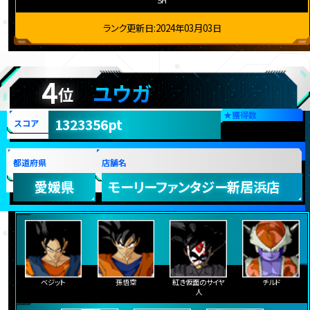
ＳＨ
ランク更新日:2024年03月03日
4
ユウガ
位
★
獲得数
1323356pt
スコア
都道府県
店舗名
愛媛県
モーリーファンタジー新居浜店
ベジット
孫悟空
紅き仮面のサイヤ
チルド
人