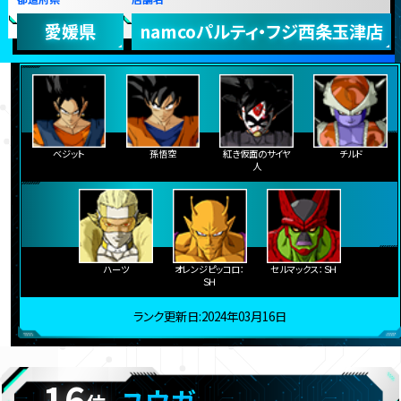
愛媛県
namcoパルティ・フジ西条玉津店
ベジット
孫悟空
紅き仮面のサイヤ
チルド
人
ハーツ
オレンジピッコロ：
セルマックス：ＳＨ
ＳＨ
ランク更新日:2024年03月16日
16
ユウガ