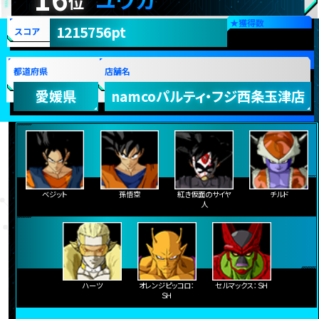
位
★
獲得数
1215756pt
スコア
都道府県
店舗名
愛媛県
namcoパルティ・フジ西条玉津店
ベジット
孫悟空
紅き仮面のサイヤ
チルド
人
ハーツ
オレンジピッコロ：
セルマックス：ＳＨ
ＳＨ