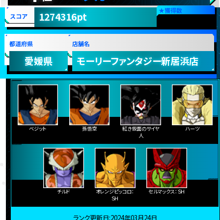
★
獲得数
1274316pt
スコア
都道府県
店舗名
愛媛県
モーリーファンタジー新居浜店
ベジット
孫悟空
紅き仮面のサイヤ
ハーツ
人
チルド
オレンジピッコロ：
セルマックス：ＳＨ
ＳＨ
ランク更新日:2024年03月24日