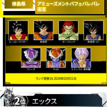
徳島県
アミューズメントパフェパレパレ
田宮
ヒーローアバター
孫悟空
ボージャック
孫悟空：ＧＴ
フリーザ
チルド
トランクス：青年期
ランク更新日:2024年03月31日
2
エックス
位