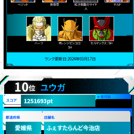
ベジット
孫悟空
紅き仮面のサイヤ
チルド
人
ハーツ
オレンジピッコロ：
セルマックス：ＳＨ
ＳＨ
ランク更新日:2024年03月17日
10
ユウガ
位
★
獲得数
1251693pt
スコア
都道府県
店舗名
愛媛県
ふぇすたらんど今治店