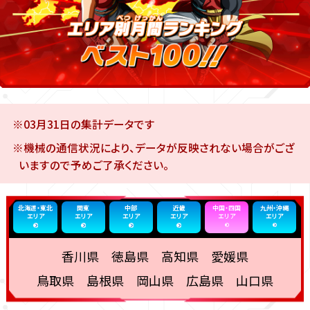
※03月31日の集計データです
※機械の通信状況により、データが反映されない場合がござ
いますので予めご了承ください。
北海道・東北
関東
中部
近畿
中国・四国
九州・沖縄
エリア
エリア
エリア
エリア
エリア
エリア
香川県 徳島県 高知県 愛媛県
鳥取県 島根県 岡山県 広島県 山口県