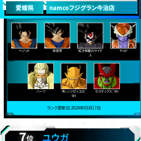
愛媛県
namcoフジグラン今治店
ベジット
孫悟空
紅き仮面のサイヤ
チルド
人
ハーツ
オレンジピッコロ：
セルマックス：ＳＨ
ＳＨ
ランク更新日:2024年03月17日
7
ユウガ
位