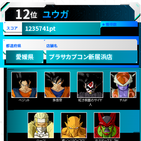
12
ユウガ
位
★
獲得数
1235741pt
スコア
都道府県
店舗名
愛媛県
プラサカプコン新居浜店
ベジット
孫悟空
紅き仮面のサイヤ
チルド
人
ハーツ
オレンジピッコロ：
セルマックス：ＳＨ