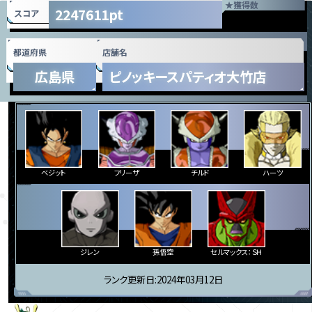
★
獲得数
2247611pt
スコア
都道府県
店舗名
広島県
ピノッキースパティオ大竹店
ベジット
フリーザ
チルド
ハーツ
ジレン
孫悟空
セルマックス：ＳＨ
ランク更新日:2024年03月12日