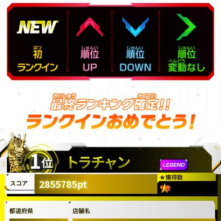
1
トラチャン
位
★
獲得数
2855785pt
スコア
都道府県
店舗名