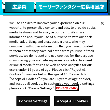
広島県
モーリーファンタジー広島祇園店
We use cookies to improve your experience on our
website, to personalize content and ads, to provide social
media features and to analyze our traffic. We share
information about your use of our website with our social
ヤムチャ
孫悟飯：少年期
ベジット：ゼノ
紅き仮面のサイヤ
media, advertising and analytics partners, who may
人
combine it with other information that you have provided
to them or that they have collected from your use of their
services. We do not set and use cookies for the purpose
of improving your website experience or advertisement
or social media features or web access analytics for our
users under 16 years of age. Please click “Reject All
ハーツ
オレンジピッコロ：
セルマックス：ＳＨ
Cookies” if you are below the age of 16. Please click
ＳＨ
“Accept All Cookies” if you are 16 years of age or older,
and accept all cookies. To customize your cookie settings,
ランク更新日:2024年03月20日
please click “Cookie Settings”.
Privacy Policy
Cookies Settings
Accept All Cookies
25
ケイスケ
位