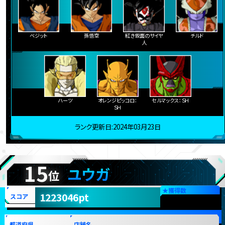
ベジット
孫悟空
紅き仮面のサイヤ
チルド
人
ハーツ
オレンジピッコロ：
セルマックス：ＳＨ
ＳＨ
ランク更新日:2024年03月23日
15
ユウガ
位
★
獲得数
1223046pt
スコア
都道府県
店舗名