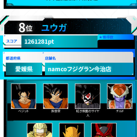
8
ユウガ
位
★
獲得数
1261281pt
スコア
都道府県
店舗名
愛媛県
namcoフジグラン今治店
ベジット
孫悟空
紅き仮面のサイヤ
チルド
人