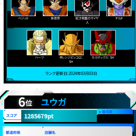
ベジット
孫悟空
紅き仮面のサイヤ
チルド
人
ハーツ
オレンジピッコロ：
セルマックス：ＳＨ
ＳＨ
ランク更新日:2024年03月03日
6
ユウガ
位
★
獲得数
1285679pt
スコア
都道府県
店舗名