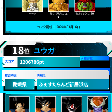
ハーツ
オレンジピッコロ：
セルマックス：ＳＨ
ＳＨ
ランク更新日:2024年03月16日
18
ユウガ
位
★
獲得数
1206786pt
スコア
都道府県
店舗名
愛媛県
ふぇすたらんど新居浜店