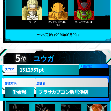
ハーツ
オレンジピッコロ：
セルマックス：ＳＨ
ＳＨ
ランク更新日:2024年03月09日
5
ユウガ
位
★
獲得数
1312957pt
スコア
都道府県
店舗名
愛媛県
プラサカプコン新居浜店