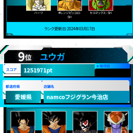
ハーツ
オレンジピッコロ：
セルマックス：ＳＨ
ＳＨ
ランク更新日:2024年03月17日
9
ユウガ
位
★
獲得数
1251971pt
スコア
都道府県
店舗名
愛媛県
namcoフジグラン今治店