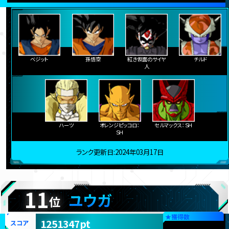
ベジット
孫悟空
紅き仮面のサイヤ
チルド
人
ハーツ
オレンジピッコロ：
セルマックス：ＳＨ
ＳＨ
ランク更新日:2024年03月17日
11
ユウガ
位
★
獲得数
1251347pt
スコア