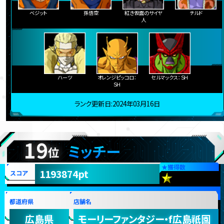
ベジット
孫悟空
紅き仮面のサイヤ
チルド
人
ハーツ
オレンジピッコロ：
セルマックス：ＳＨ
ＳＨ
ランク更新日:2024年03月16日
19
ミッチー
位
★
獲得数
1193874pt
スコア
都道府県
店舗名
広島県
モーリーファンタジー・f広島祇園