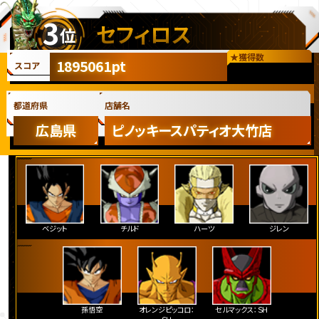
3
セフィロス
位
★
獲得数
1895061pt
スコア
都道府県
店舗名
広島県
ピノッキースパティオ大竹店
ベジット
チルド
ハーツ
ジレン
孫悟空
オレンジピッコロ：
セルマックス：ＳＨ