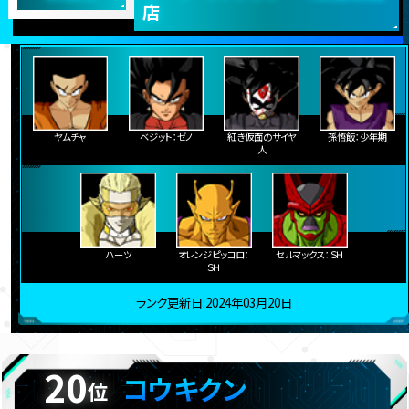
店
ヤムチャ
ベジット：ゼノ
紅き仮面のサイヤ
孫悟飯：少年期
人
ハーツ
オレンジピッコロ：
セルマックス：ＳＨ
ＳＨ
ランク更新日:2024年03月20日
20
コウキクン
位