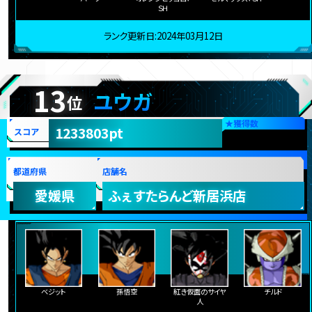
ＳＨ
ランク更新日:2024年03月12日
13
ユウガ
位
★
獲得数
1233803pt
スコア
都道府県
店舗名
愛媛県
ふぇすたらんど新居浜店
ベジット
孫悟空
紅き仮面のサイヤ
チルド
人