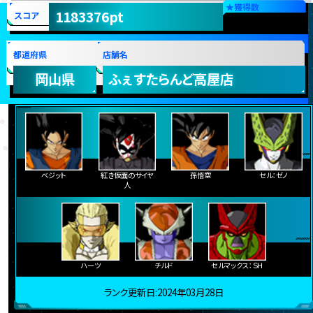
★
獲得数
1183376pt
スコア
都道府県
店舗名
岡山県
ふぇすたらんど高屋店
ベジット
紅き仮面のサイヤ
孫悟空
セル：ゼノ
人
ハーツ
チルド
セルマックス：ＳＨ
ランク更新日:2024年03月28日