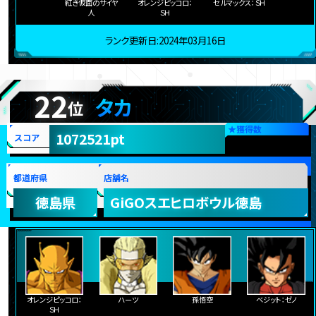
紅き仮面のサイヤ
オレンジピッコロ：
セルマックス：ＳＨ
人
ＳＨ
ランク更新日:2024年03月16日
22
タカ
位
★
獲得数
1072521pt
スコア
都道府県
店舗名
徳島県
GiGOスエヒロボウル徳島
オレンジピッコロ：
ハーツ
孫悟空
ベジット：ゼノ
ＳＨ