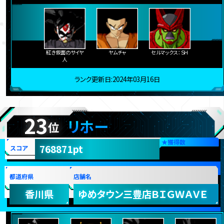
紅き仮面のサイヤ
ヤムチャ
セルマックス：ＳＨ
人
ランク更新日:2024年03月16日
23
リホー
位
★
獲得数
768871pt
スコア
都道府県
店舗名
香川県
ゆめタウン三豊店ＢＩＧＷＡＶＥ