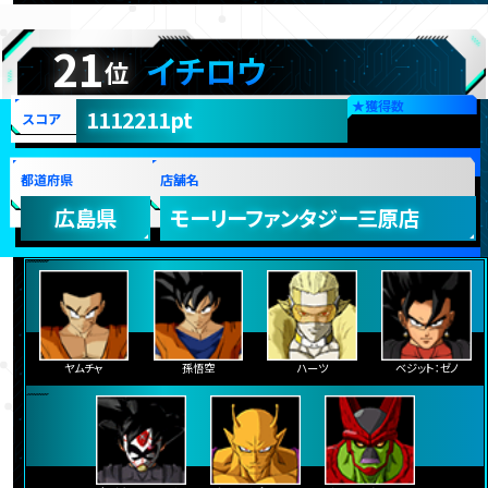
21
イチロウ
位
★
獲得数
1112211pt
スコア
都道府県
店舗名
広島県
モーリーファンタジー三原店
ヤムチャ
孫悟空
ハーツ
ベジット：ゼノ