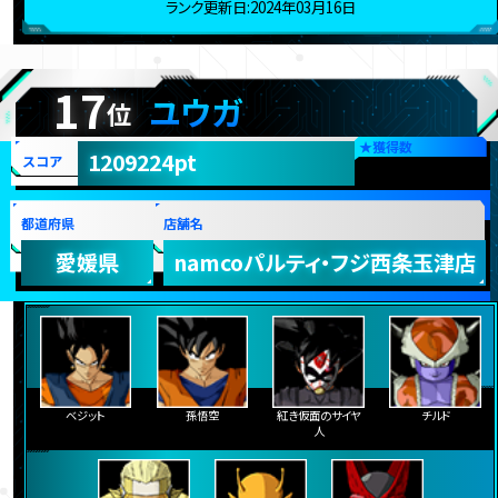
ランク更新日:2024年03月16日
17
ユウガ
位
★
獲得数
1209224pt
スコア
都道府県
店舗名
愛媛県
namcoパルティ・フジ西条玉津店
ベジット
孫悟空
紅き仮面のサイヤ
チルド
人