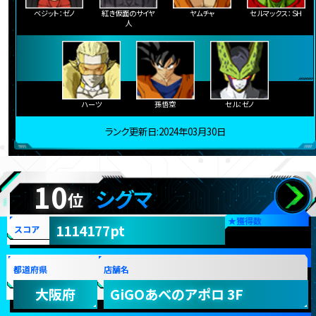
ベジット：ゼノ
紅き仮面のサイヤ
ヤムチャ
セルマックス：ＳＨ
人
ハーツ
孫悟空
セル：ゼノ
ランク更新日:2024年03月30日
10
シグマ
位
★
獲得数
1114177pt
スコア
都道府県
店舗名
大阪府
GiGOあべのアポロ 3F