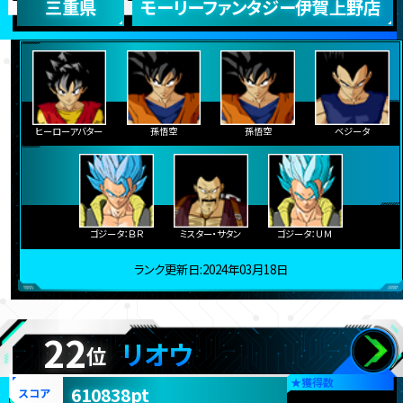
三重県
モーリーファンタジー伊賀上野店
ヒーローアバター
孫悟空
孫悟空
ベジータ
ゴジータ：ＢＲ
ミスター・サタン
ゴジータ：ＵＭ
ランク更新日:2024年03月18日
22
リオウ
位
★
獲得数
610838pt
スコア