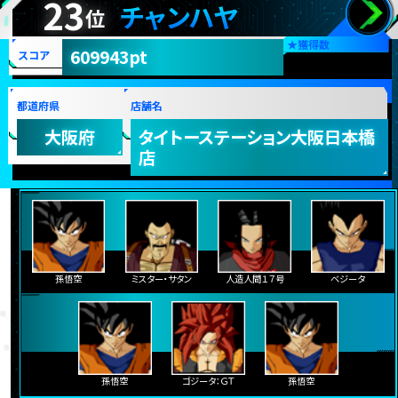
23
チャンハヤ
位
★
獲得数
609943pt
スコア
都道府県
店舗名
大阪府
タイトーステーション大阪日本橋
店
孫悟空
ミスター・サタン
人造人間１７号
ベジータ
孫悟空
ゴジータ：ＧＴ
孫悟空