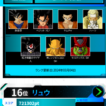
孫悟空
ベジット：ゼノ
ヤムチャ
ハーツ
紅き仮面のサイヤ
オレンジピッコロ：
セルマックス：ＳＨ
人
ＳＨ
ランク更新日:2024年03月04日
16
リュウ
位
★
獲得数
721302pt
スコア