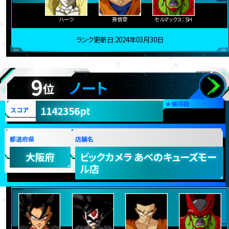
ハーツ
孫悟空
セルマックス：ＳＨ
ランク更新日:2024年03月30日
9
ノート
位
★
獲得数
1142356pt
スコア
都道府県
店舗名
大阪府
ビックカメラ あべのキューズモー
ル店