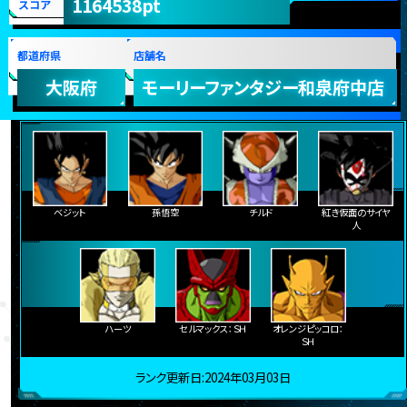
1164538pt
スコア
都道府県
店舗名
大阪府
モーリーファンタジー和泉府中店
ベジット
孫悟空
チルド
紅き仮面のサイヤ
人
ハーツ
セルマックス：ＳＨ
オレンジピッコロ：
ＳＨ
ランク更新日:2024年03月03日