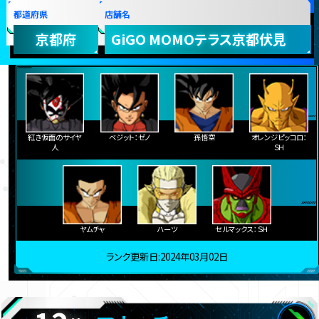
都道府県
店舗名
京都府
GiGO MOMOテラス京都伏見
紅き仮面のサイヤ
ベジット：ゼノ
孫悟空
オレンジピッコロ：
人
ＳＨ
ヤムチャ
ハーツ
セルマックス：ＳＨ
ランク更新日:2024年03月02日