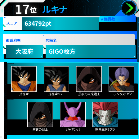
17
ルキナ
位
★
獲得数
634792pt
スコア
都道府県
店舗名
大阪府
GiGO枚方
孫悟空
孫悟空：ＧＴ
黒衣の未来戦士
トランクス：ゼノ
黒衣の戦士
ジャネンバ
暗黒王ドミグラ