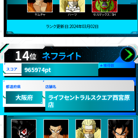
ヤムチャ
ハーツ
セルマックス：ＳＨ
ランク更新日:2024年03月02日
14
ネフライト
位
★
獲得数
965974pt
スコア
都道府県
店舗名
大阪府
ライフセントラルスクエア西宮原
店