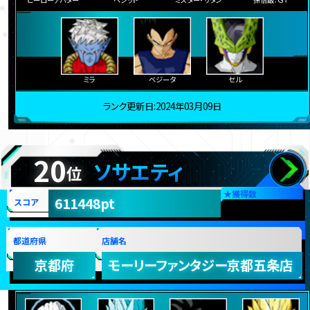
ミラ
ベジータ
セル
ランク更新日:2024年03月09日
20
ソサエティ
位
★
獲得数
611448pt
スコア
都道府県
店舗名
京都府
モーリーファンタジー京都五条店