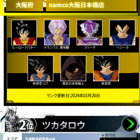
大阪府
namco大阪日本橋店
ヒーローアバター
トランクス：青年期
フリーザ
ベジータ
孫悟空：ＧＴ
黒衣の未来戦士
孫悟空
ランク更新日:2024年03月26日
2
ツカタロウ
位
★
獲得数
2483658pt
スコア