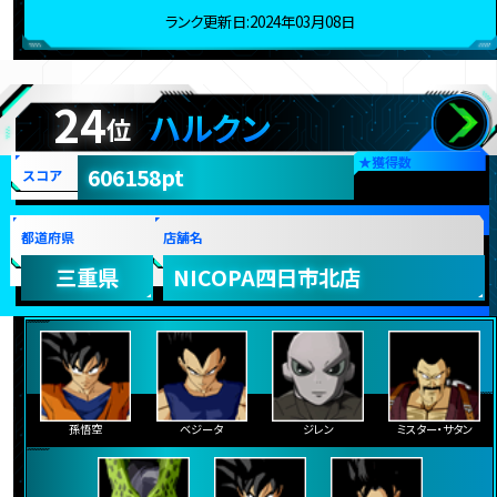
ランク更新日:2024年03月08日
24
ハルクン
位
★
獲得数
606158pt
スコア
都道府県
店舗名
三重県
NICOPA四日市北店
孫悟空
ベジータ
ジレン
ミスター・サタン