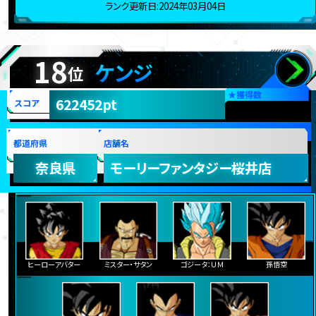
ランク更新日:2024年03月04日
18
ケンジ
位
★
獲得数
622452pt
スコア
都道府県
店舗名
奈良県
モーリーファンタジー桜井店
ヒーローアバター
ミスター・サタン
ゴジータ：ＵＭ
孫悟空