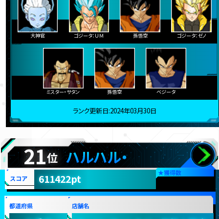
大神官
ゴジータ：ＵＭ
孫悟空
ゴジータ：ゼノ
ミスター・サタン
孫悟空
ベジータ
ランク更新日:2024年03月30日
21
ハルハル・
位
★
獲得数
611422pt
スコア
都道府県
店舗名