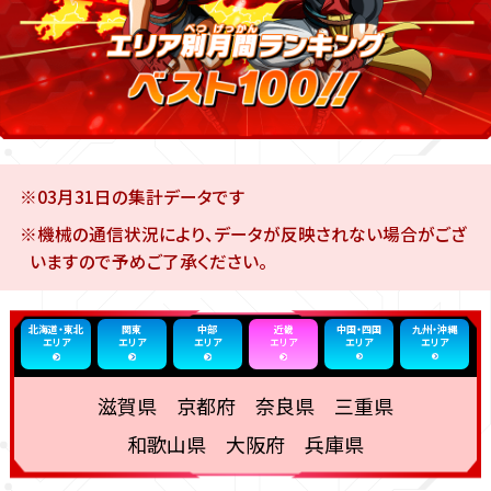
※03月31日の集計データです
※機械の通信状況により、データが反映されない場合がござ
いますので予めご了承ください。
北海道・東北
関東
中部
近畿
中国・四国
九州・沖縄
エリア
エリア
エリア
エリア
エリア
エリア
滋賀県 京都府 奈良県 三重県
和歌山県 大阪府 兵庫県