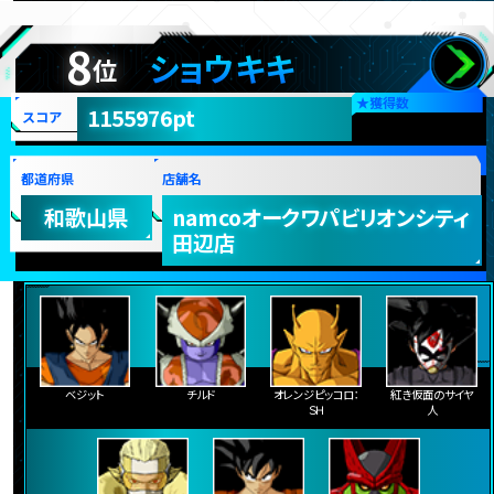
8
ショウキキ
位
★
獲得数
1155976pt
スコア
都道府県
店舗名
和歌山県
namcoオークワパビリオンシティ
田辺店
ベジット
チルド
オレンジピッコロ：
紅き仮面のサイヤ
ＳＨ
人