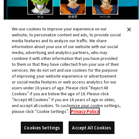
セル
孫悟空
ベジット
ランク更新日:2024年03月15日
We use cookies to improve your experience on our
website, to personalize content and ads, to provide social
media features and to analyze our traffic. We share
information about your use of our website with our social
25
media, advertising and analytics partners, who may
ルウ
位
combine it with other information that you have provided
to them or that they have collected from your use of their
★
獲得数
services. We do not set and use cookies for the purpose
601573pt
スコア
of improving your website experience or advertisement
or social media features or web access analytics for our
users under 16 years of age. Please click “Reject All
都道府県
店舗名
Cookies” if you are below the age of 16. Please click
大阪府
namcoくずはモール店
“Accept All Cookies” if you are 16 years of age or older,
and accept all cookies. To customize your cookie settings,
please click “Cookie Settings”.
Privacy Policy
Cookies Settings
Accept All Cookies