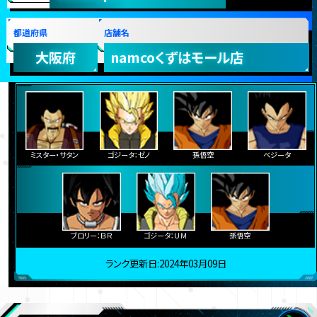
都道府県
店舗名
大阪府
namcoくずはモール店
ミスター・サタン
ゴジータ：ゼノ
孫悟空
ベジータ
ブロリー：ＢＲ
ゴジータ：ＵＭ
孫悟空
ランク更新日:2024年03月09日