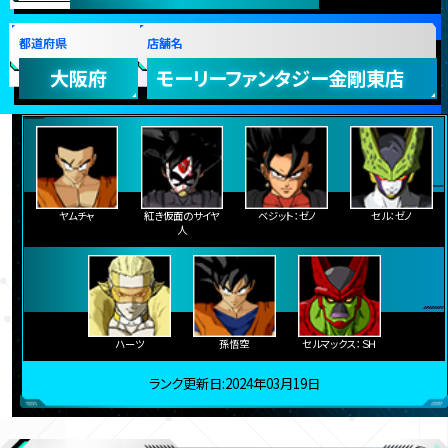
都道府県
店舗名
大阪府
モーリーファンタジー金剛東店
ヤムチャ
紅き仮面のサイヤ
ベジット：ゼノ
セル：ゼノ
人
ハーツ
孫悟空
セルマックス：ＳＨ
ランク更新日:2024年03月19日