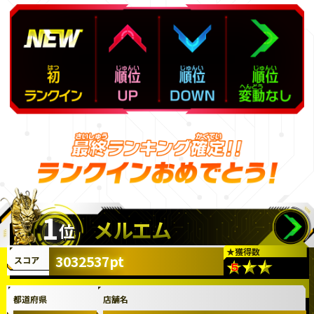
1
メルエム
位
★
獲得数
3032537pt
スコア
都道府県
店舗名