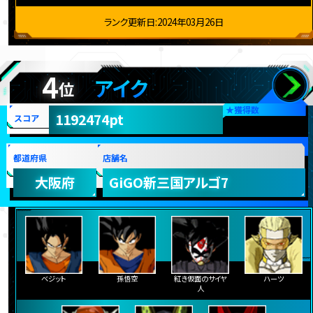
ランク更新日:2024年03月26日
4
アイク
位
★
獲得数
1192474pt
スコア
都道府県
店舗名
大阪府
GiGO新三国アルゴ7
ベジット
孫悟空
紅き仮面のサイヤ
ハーツ
人