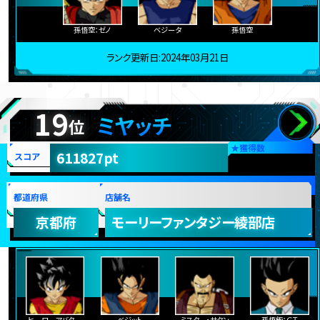
孫悟空：ゼノ
ベジータ
孫悟空
ランク更新日:2024年03月21日
19
ミヤッチ
位
★
獲得数
611827pt
スコア
都道府県
店舗名
京都府
モーリーファンタジー綾部店
ヒーローアバター
ベジット
ミスター・サタン
孫悟飯：ＧＴ