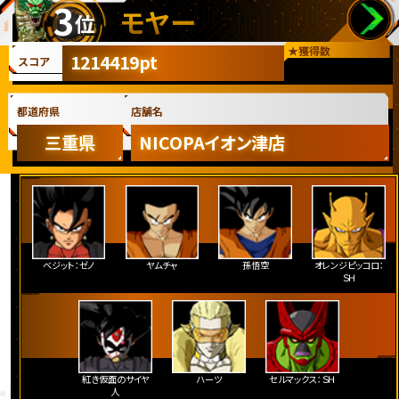
3
モヤー
位
★
獲得数
1214419pt
スコア
都道府県
店舗名
三重県
NICOPAイオン津店
ベジット：ゼノ
ヤムチャ
孫悟空
オレンジピッコロ：
ＳＨ
紅き仮面のサイヤ
ハーツ
セルマックス：ＳＨ
人