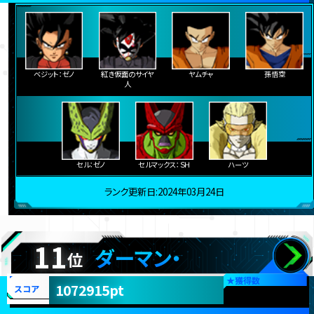
ベジット：ゼノ
紅き仮面のサイヤ
ヤムチャ
孫悟空
人
セル：ゼノ
セルマックス：ＳＨ
ハーツ
ランク更新日:2024年03月24日
11
ダーマン・
位
★
獲得数
1072915pt
スコア