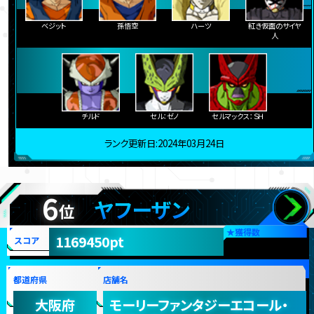
ベジット
孫悟空
ハーツ
紅き仮面のサイヤ
人
チルド
セル：ゼノ
セルマックス：ＳＨ
ランク更新日:2024年03月24日
6
ヤフーザン
位
★
獲得数
1169450pt
スコア
都道府県
店舗名
大阪府
モーリーファンタジーエコール・