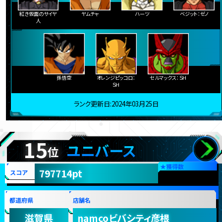
紅き仮面のサイヤ
ヤムチャ
ハーツ
ベジット：ゼノ
人
孫悟空
オレンジピッコロ：
セルマックス：ＳＨ
ＳＨ
ランク更新日:2024年03月25日
15
ユニバース
位
★
獲得数
797714pt
スコア
都道府県
店舗名
滋賀県
namcoビバシティ彦根