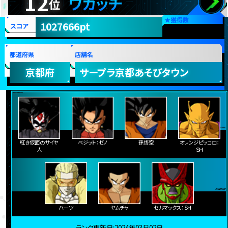
12
ワカッチ
位
★
獲得数
1027666pt
スコア
都道府県
店舗名
京都府
サープラ京都あそびタウン
紅き仮面のサイヤ
ベジット：ゼノ
孫悟空
オレンジピッコロ：
人
ＳＨ
ハーツ
ヤムチャ
セルマックス：ＳＨ
ランク更新日:2024年03月02日