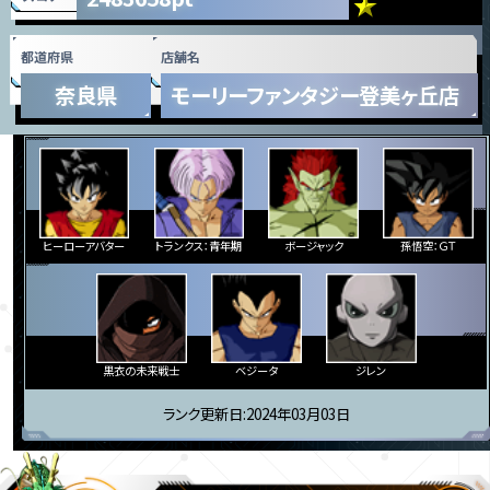
都道府県
店舗名
奈良県
モーリーファンタジー登美ヶ丘店
ヒーローアバター
トランクス：青年期
ボージャック
孫悟空：ＧＴ
黒衣の未来戦士
ベジータ
ジレン
ランク更新日:2024年03月03日