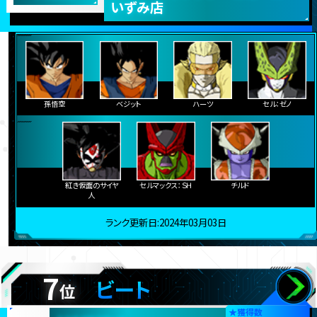
いずみ店
孫悟空
ベジット
ハーツ
セル：ゼノ
紅き仮面のサイヤ
セルマックス：ＳＨ
チルド
人
ランク更新日:2024年03月03日
7
ビート
位
★
獲得数