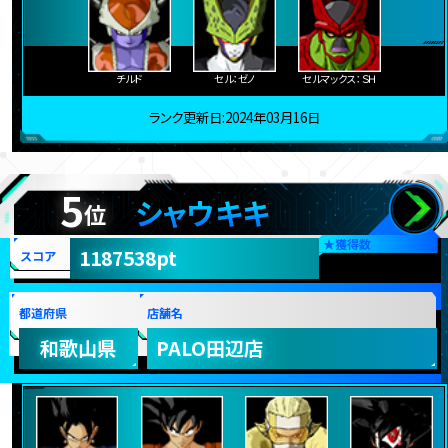
チルド
セル：ゼノ
セルマックス：ＳＨ
ランク更新日:2024年03月16日
5
シャウキキ
位
★
獲得数
1187538pt
スコア
都道府県
店舗名
和歌山県
PALO田辺店