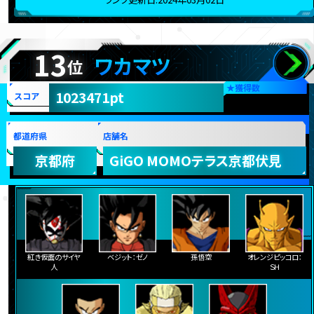
13
ワカマツ
位
★
獲得数
1023471pt
スコア
都道府県
店舗名
京都府
GiGO MOMOテラス京都伏見
紅き仮面のサイヤ
ベジット：ゼノ
孫悟空
オレンジピッコロ：
人
ＳＨ