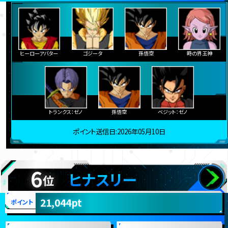
ヒーローアバター
ゴジータ
孫悟空
時の界王神
トランクス：ゼノ
孫悟空
ベジット：ゼノ
ポイント送信日:2026年05月10日
6
ヒナスリー
位
21,044pt
ポイント