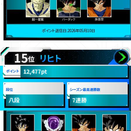
超一星龍
バーダック
孫悟空
ポイント送信日:2026年05月10日
15
リヒト
位
12,477pt
ポイント
段位
シーズン最高連勝数
八段
7
連勝