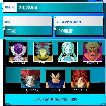
20,286pt
ポイント
段位
シーズン最高連勝数
二段
10
連勝
フリーザ：復活
ブロリー
ラグス
魔人オゾット
暗黒王ドミグラ
ベジータ
ゴジータ：ＧＴ
ポイント送信日:2026年05月10日