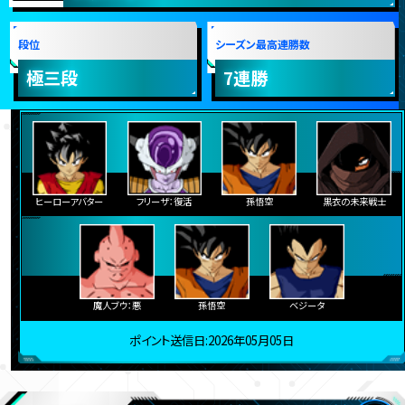
段位
シーズン最高連勝数
極三段
7
連勝
ヒーローアバター
フリーザ：復活
孫悟空
黒衣の未来戦士
魔人ブウ：悪
孫悟空
ベジータ
ポイント送信日:2026年05月05日