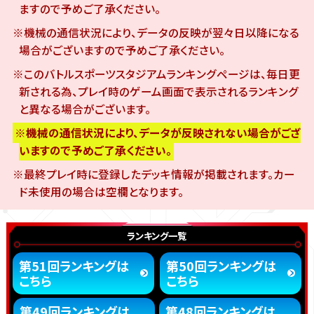
ますので予めご了承ください。
※機械の通信状況により、データの反映が翌々日以降になる
場合がございますので予めご了承ください。
※このバトルスポーツスタジアムランキングページは、毎日更
新される為、プレイ時のゲーム画面で表示されるランキング
と異なる場合がございます。
※機械の通信状況により、データが反映されない場合がござ
いますので予めご了承ください。
※最終プレイ時に登録したデッキ情報が掲載されます。カー
ド未使用の場合は空欄となります。
ランキング一覧
第51回ランキングは
第50回ランキングは
こちら
こちら
第49回ランキングは
第48回ランキングは