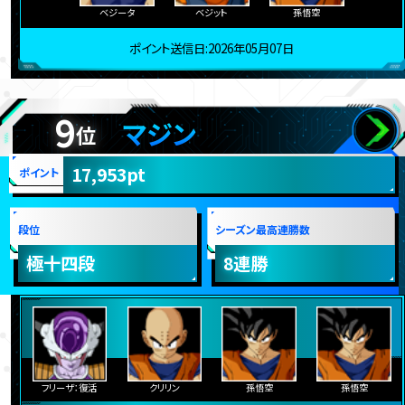
ベジータ
ベジット
孫悟空
ポイント送信日:2026年05月07日
9
マジン
位
17,953pt
ポイント
段位
シーズン最高連勝数
極十四段
8
連勝
フリーザ：復活
クリリン
孫悟空
孫悟空