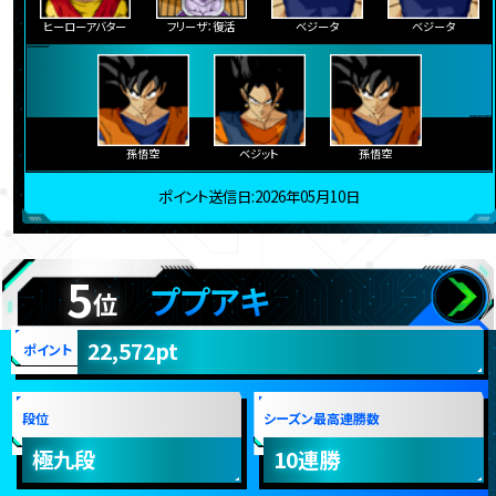
ヒーローアバター
フリーザ：復活
ベジータ
ベジータ
孫悟空
ベジット
孫悟空
ポイント送信日:2026年05月10日
5
ププアキ
位
22,572pt
ポイント
段位
シーズン最高連勝数
極九段
10
連勝