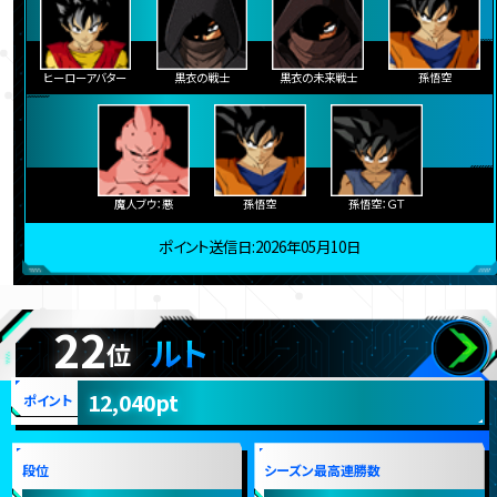
ヒーローアバター
黒衣の戦士
黒衣の未来戦士
孫悟空
魔人ブウ：悪
孫悟空
孫悟空：ＧＴ
ポイント送信日:2026年05月10日
22
ルト
位
12,040pt
ポイント
段位
シーズン最高連勝数