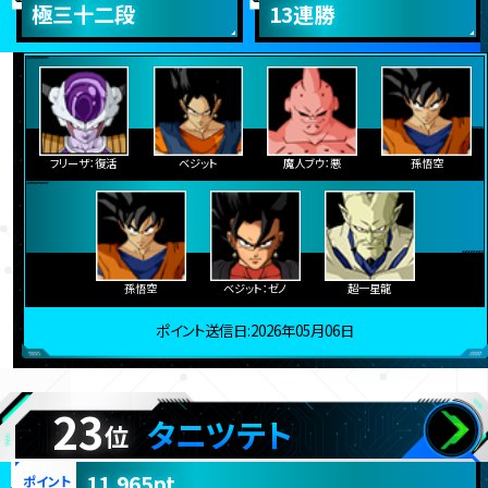
極三十二段
13
連勝
フリーザ：復活
ベジット
魔人ブウ：悪
孫悟空
孫悟空
ベジット：ゼノ
超一星龍
ポイント送信日:2026年05月06日
23
タニツテト
位
11,965pt
ポイント