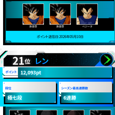
孫悟空
孫悟空
ベジータ
ポイント送信日:2026年05月10日
21
レン
位
12,093pt
ポイント
段位
シーズン最高連勝数
極七段
6
連勝