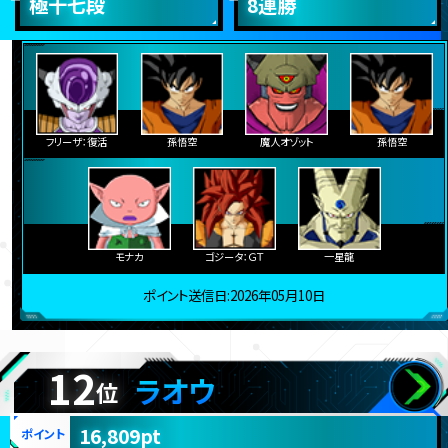
極十七段
8
連勝
フリーザ：復活
孫悟空
魔人オゾット
孫悟空
モナカ
ゴジータ：ＧＴ
一星龍
ポイント送信日:2026年05月10日
12
ラオウ
位
16,809pt
ポイント