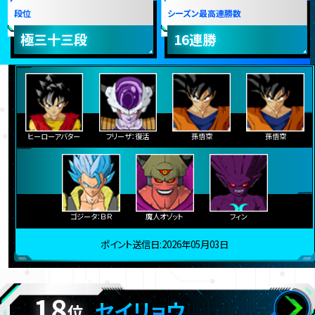
段位
シーズン最高連勝数
極三十三段
16
連勝
ヒーローアバター
フリーザ：復活
孫悟空
孫悟空
ゴジータ：ＢＲ
魔人オゾット
フィン
ポイント送信日:2026年05月03日
18
セイリョウ
位