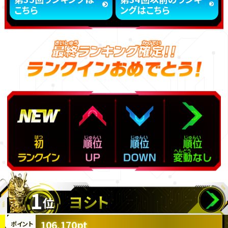
こちら
ングはこちら
1
ヨシト
位
106,170pt
ポイント