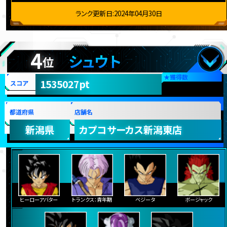
ランク更新日:2024年04月30日
4
シュウト
位
★
獲得数
1535027pt
スコア
都道府県
店舗名
新潟県
カプコサーカス新潟東店
ヒーローアバター
トランクス：青年期
ベジータ
ボージャック