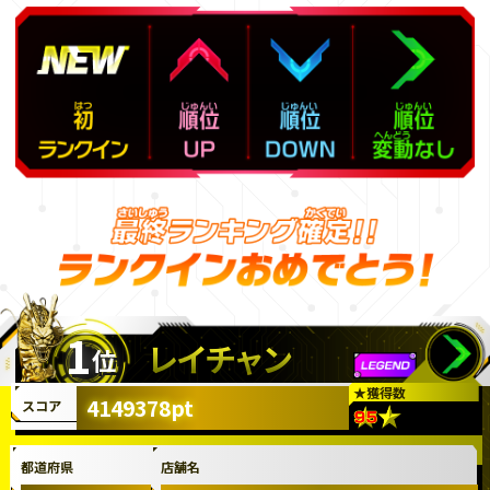
1
レイチャン
位
★
獲得数
4149378pt
スコア
都道府県
店舗名