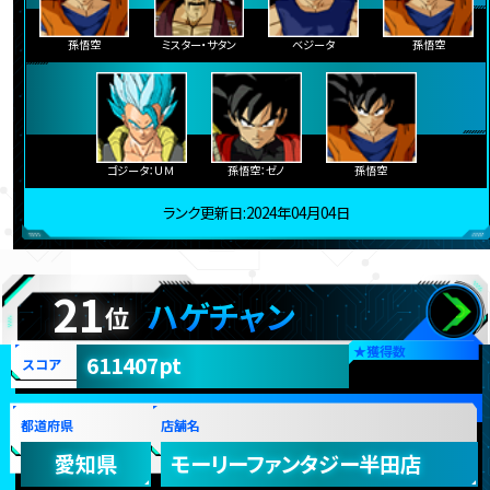
孫悟空
ミスター・サタン
ベジータ
孫悟空
ゴジータ：ＵＭ
孫悟空：ゼノ
孫悟空
ランク更新日:2024年04月04日
21
ハゲチャン
位
★
獲得数
611407pt
スコア
都道府県
店舗名
愛知県
モーリーファンタジー半田店