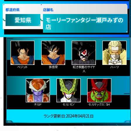
都道府県
店舗名
愛知県
モーリーファンタジー瀬戸みずの
店
ベジット
孫悟空
紅き仮面のサイヤ
ハーツ
人
チルド
セル：ゼノ
セルマックス：ＳＨ
ランク更新日:2024年04月21日