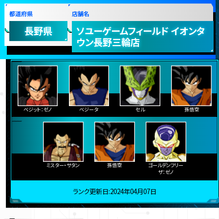
都道府県
店舗名
長野県
ソユーゲームフィールド イオンタ
ウン長野三輪店
ベジット：ゼノ
ベジータ
セル
孫悟空
ミスター・サタン
孫悟空
ゴールデンフリー
ザ：ゼノ
ランク更新日:2024年04月07日