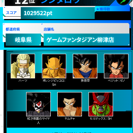
★
獲得数
1029522pt
スコア
都道府県
店舗名
岐阜県
ゲームファンタジアン柳津店
ハーツ
オレンジピッコロ：
孫悟空
ベジット：ゼノ
ＳＨ
紅き仮面のサイヤ
ヤムチャ
セルマックス：ＳＨ
人