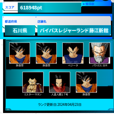
★
獲得数
618948pt
スコア
都道府県
店舗名
石川県
バイパスレジャーランド藤江新館
孫悟空
孫悟空
ベジータ
パラガス：ＢＲ
ミスター・サタン
人造人間１７号
孫悟空
ランク更新日:2024年04月23日