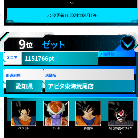
ＳＨ
ランク更新日:2024年04月19日
9
ゼット
位
★
獲得数
1151766pt
スコア
都道府県
店舗名
愛知県
アピタ東海荒尾店
ベジット
チルド
孫悟空
紅き仮面のサイヤ
人