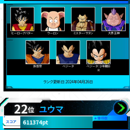
ヒーローアバター
ウーロン
ミスター・サタン
大界王神
孫悟空
ベジータ
ベジータ：少年期Ｂ
Ｒ
ランク更新日:2024年04月26日
22
ユウマ
位
★
獲得数
611374pt
スコア