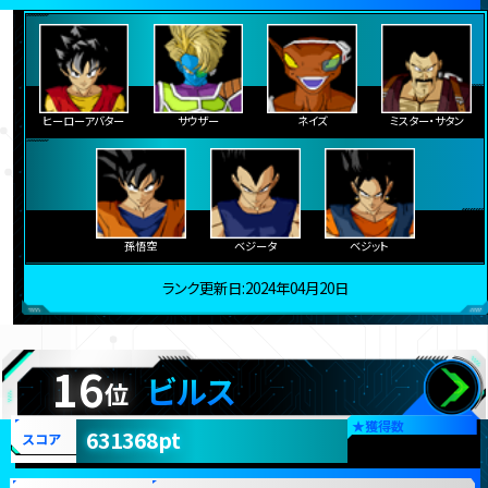
ヒーローアバター
サウザー
ネイズ
ミスター・サタン
孫悟空
ベジータ
ベジット
ランク更新日:2024年04月20日
16
ビルス
位
★
獲得数
631368pt
スコア