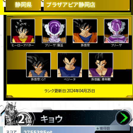
静岡県
プラザアピア静岡店
ヒーローアバター
フリーザ：復活
孫悟空
フリーザ
孫悟空：ＧＴ
ベジータ
孫悟飯：青年期
ランク更新日:2024年04月25日
2
キョウ
位
★
獲得数
2755385pt
スコア