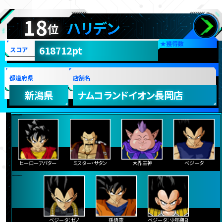
18
ハリデン
位
★
獲得数
618712pt
スコア
都道府県
店舗名
新潟県
ナムコランドイオン長岡店
ヒーローアバター
ミスター・サタン
大界王神
ベジータ
ベジータ：ゼノ
孫悟空
ベジータ：少年期Ｂ