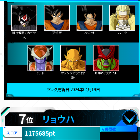
紅き仮面のサイヤ
孫悟空
ベジット
ハーツ
人
チルド
オレンジピッコロ：
セルマックス：ＳＨ
ＳＨ
ランク更新日:2024年04月19日
7
リョウハ
位
★
獲得数
1175685pt
スコア