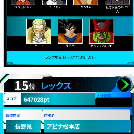
ベジット：ゼノ
セル：ゼノ
ヤムチャ
紅き仮面のサイヤ
人
ハーツ
孫悟空
セルマックス：ＳＨ
ランク更新日:2024年04月21日
15
レックス
位
★
獲得数
647028pt
スコア
都道府県
店舗名
長野県
アピナ松本店