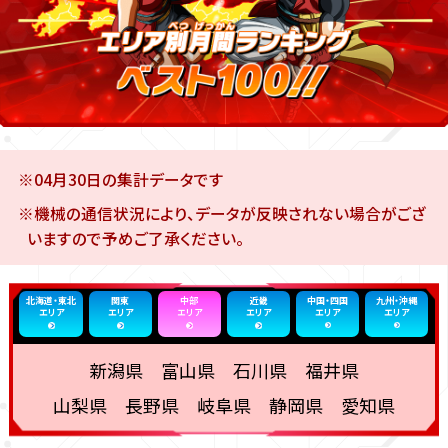
※04月30日の集計データです
※機械の通信状況により、データが反映されない場合がござ
いますので予めご了承ください。
北海道・東北
関東
中部
近畿
中国・四国
九州・沖縄
エリア
エリア
エリア
エリア
エリア
エリア
新潟県 富山県 石川県 福井県
山梨県 長野県 岐阜県 静岡県 愛知県