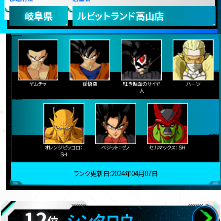
岐阜県
ルビットランド高山店
ヤムチャ
孫悟空
紅き仮面のサイヤ
ハーツ
人
オレンジピッコロ：
ベジット：ゼノ
セルマックス：ＳＨ
ＳＨ
ランク更新日:2024年04月07日
12
シンタロウ
位