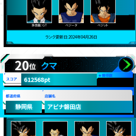
孫悟飯：ＧＴ
ベジータ
ベジット
ランク更新日:2024年04月26日
20
クマ
位
★
獲得数
612568pt
スコア
都道府県
店舗名
静岡県
アピナ磐田店