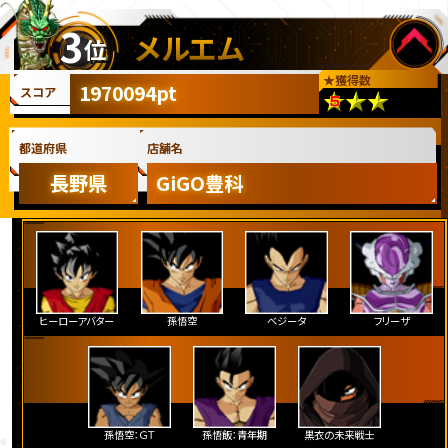
3
メルエム
位
★
獲得数
1970094pt
スコア
都道府県
店舗名
長野県
GiGO豊科
ヒーローアバター
孫悟空
ベジータ
フリーザ
孫悟空：ＧＴ
孫悟飯：青年期
黒衣の未来戦士