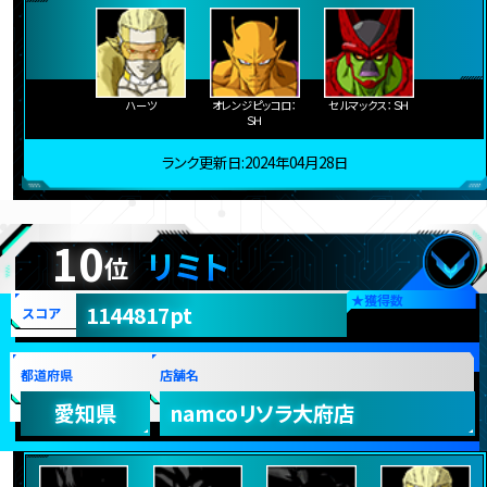
ハーツ
オレンジピッコロ：
セルマックス：ＳＨ
ＳＨ
ランク更新日:2024年04月28日
10
リミト
位
★
獲得数
1144817pt
スコア
都道府県
店舗名
愛知県
namcoリソラ大府店