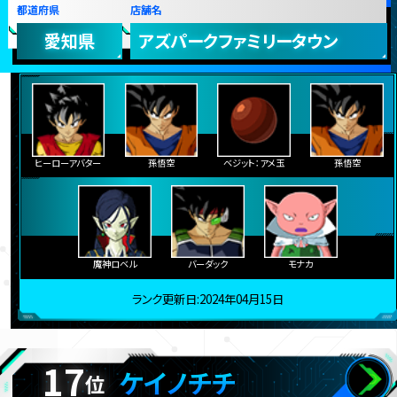
都道府県
店舗名
愛知県
アズパークファミリータウン
ヒーローアバター
孫悟空
ベジット：アメ玉
孫悟空
魔神ロベル
バーダック
モナカ
ランク更新日:2024年04月15日
17
ケイノチチ
位