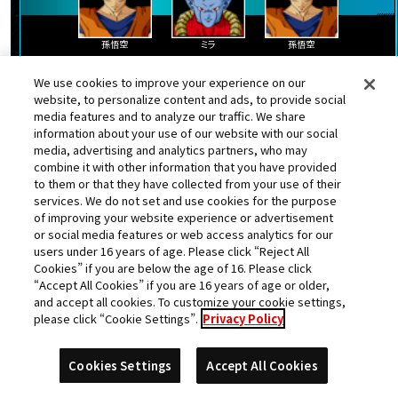
孫悟空
ミラ
孫悟空
ランク更新日:2024年04月13日
We use cookies to improve your experience on our
website, to personalize content and ads, to provide social
media features and to analyze our traffic. We share
information about your use of our website with our social
25
media, advertising and analytics partners, who may
サイキョウ
位
combine it with other information that you have provided
to them or that they have collected from your use of their
★
獲得数
609878pt
services. We do not set and use cookies for the purpose
スコア
of improving your website experience or advertisement
or social media features or web access analytics for our
users under 16 years of age. Please click “Reject All
都道府県
店舗名
Cookies” if you are below the age of 16. Please click
愛知県
アピタ蒲郡店
“Accept All Cookies” if you are 16 years of age or older,
and accept all cookies. To customize your cookie settings,
please click “Cookie Settings”.
Privacy Policy
Cookies Settings
Accept All Cookies