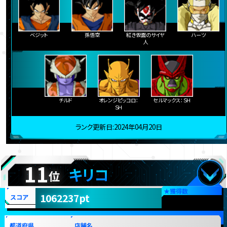
ベジット
孫悟空
紅き仮面のサイヤ
ハーツ
人
チルド
オレンジピッコロ：
セルマックス：ＳＨ
ＳＨ
ランク更新日:2024年04月20日
11
キリコ
位
★
獲得数
1062237pt
スコア
都道府県
店舗名