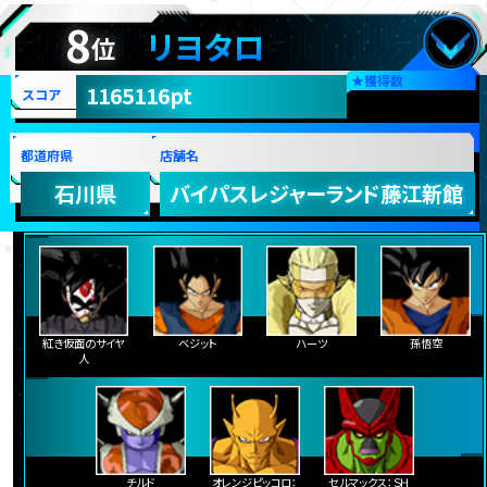
8
リヨタロ
位
★
獲得数
1165116pt
スコア
都道府県
店舗名
石川県
バイパスレジャーランド藤江新館
紅き仮面のサイヤ
ベジット
ハーツ
孫悟空
人
チルド
オレンジピッコロ：
セルマックス：ＳＨ