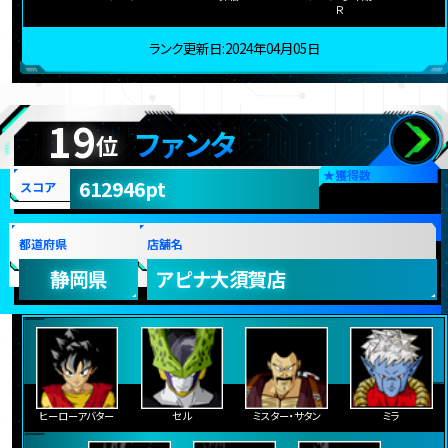
Ｒ
ランク更新日:2024年04月05日
19
ファンタ
位
★
獲得数
612946pt
スコア
都道府県
店舗名
静岡県
アピナ大須賀店
ヒーローアバター
セル
ミスター・サタン
ミラ