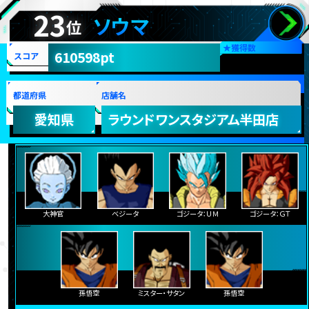
23
ソウマ
位
★
獲得数
610598pt
スコア
都道府県
店舗名
愛知県
ラウンドワンスタジアム半田店
大神官
ベジータ
ゴジータ：ＵＭ
ゴジータ：ＧＴ
孫悟空
ミスター・サタン
孫悟空