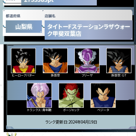
都道府県
店舗名
山梨県
タイトーFステーションラザウォー
ク甲斐双葉店
ヒーローアバター
孫悟空
フリーザ
孫悟空：ＧＴ
トランクス：青年期
ボージャック
ベジータ
ランク更新日:2024年04月19日