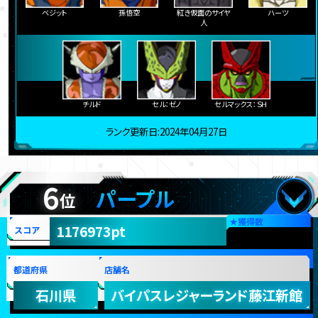
ベジット
孫悟空
紅き仮面のサイヤ
ハーツ
人
チルド
セル：ゼノ
セルマックス：ＳＨ
ランク更新日:2024年04月27日
6
パープル
位
★
獲得数
1176973pt
スコア
都道府県
店舗名
石川県
バイパスレジャーランド藤江新館