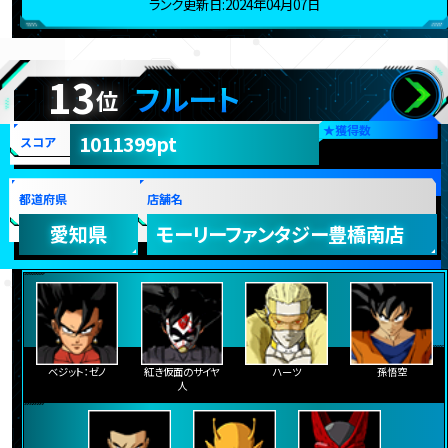
ランク更新日:2024年04月07日
13
フルート
位
★
獲得数
1011399pt
スコア
都道府県
店舗名
愛知県
モーリーファンタジー豊橋南店
ベジット：ゼノ
紅き仮面のサイヤ
ハーツ
孫悟空
人