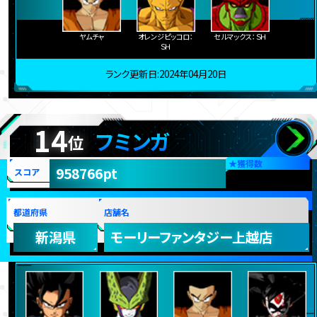
ヤムチャ
オレンジピッコロ：
セルマックス：ＳＨ
ＳＨ
ランク更新日:2024年04月20日
14
フミンガ
位
★
獲得数
958766pt
スコア
都道府県
店舗名
新潟県
モーリーファンタジー上越店