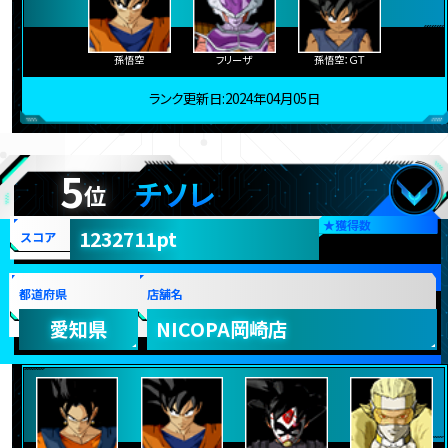
孫悟空
フリーザ
孫悟空：ＧＴ
ランク更新日:2024年04月05日
5
チソレ
位
★
獲得数
1232711pt
スコア
都道府県
店舗名
愛知県
NICOPA岡崎店