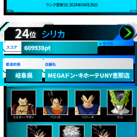
ランク更新日:2024年04月26日
24
シリカ
位
★
獲得数
609938pt
スコア
都道府県
店舗名
岐阜県
MEGAドン・キホーテUNY恵那店
ミスター・サタン
ベジット
ベジータ
セル