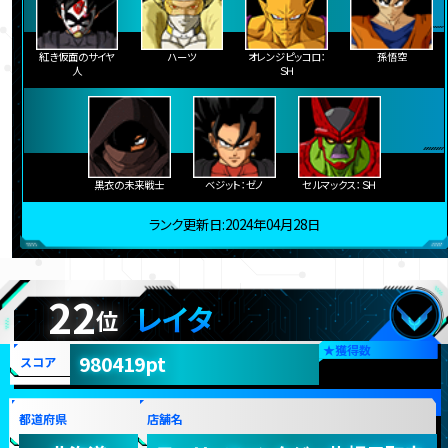
紅き仮面のサイヤ
ハーツ
オレンジピッコロ：
孫悟空
人
ＳＨ
黒衣の未来戦士
ベジット：ゼノ
セルマックス：ＳＨ
ランク更新日:2024年04月28日
22
レイタ
位
★
獲得数
980419pt
スコア
都道府県
店舗名