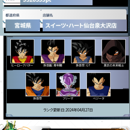
都道府県
店舗名
宮城県
スイーツ・ハート仙台泉大沢店
ヒーローアバター
孫悟飯：青年期
孫悟空：ＧＴ
黒衣の未来戦士
孫悟空
フリーザ
ベジータ
ランク更新日:2024年04月27日