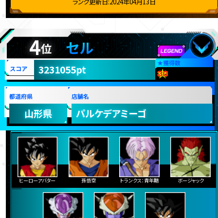
ランク更新日:2024年04月13日
4
セル
位
★
獲得数
3231055pt
スコア
都道府県
店舗名
山形県
パルケデアミーゴ
ヒーローアバター
孫悟空
トランクス：青年期
ボージャック