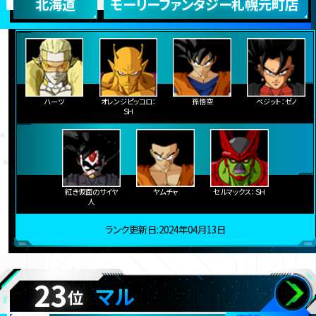
北海道
モーリーファンタジー札幌元町店
ハーツ
オレンジピッコロ：
孫悟空
ベジット：ゼノ
ＳＨ
紅き仮面のサイヤ
ヤムチャ
セルマックス：ＳＨ
人
ランク更新日:2024年04月13日
23
マル
位