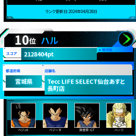
ランク更新日:2024年04月28日
10
ハル
位
★
獲得数
2128404pt
スコア
都道府県
店舗名
宮城県
Tecc LIFE SELECT仙台あすと
長町店
ベジット
ベジータ
孫悟空：ＧＴ
ハーツ