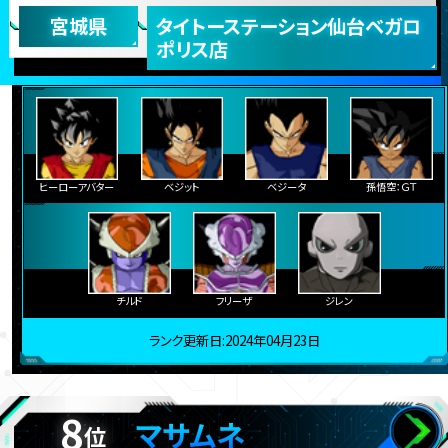
宮城県
タイトーステーション仙台ベガロ
ポリス店
ヒーローアバター
ベジット
ベジータ
孫悟空：ＧＴ
チルド
フリーザ
ジレン
ランク更新日:2024年04月23日
8
マサムネ
位