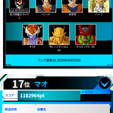
紅き仮面のサイヤ
ベジット
孫悟空
ハーツ
人
チルド
オレンジピッコロ：
セルマックス：ＳＨ
ＳＨ
ランク更新日:2024年04月30日
17
マオ
位
★
獲得数
1182964pt
スコア
都道府県
店舗名