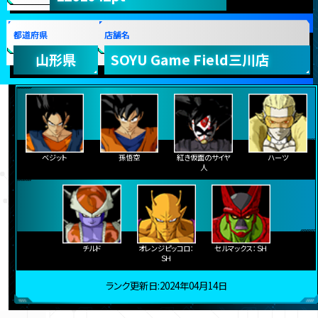
都道府県
店舗名
山形県
SOYU Game Field三川店
ベジット
孫悟空
紅き仮面のサイヤ
ハーツ
人
チルド
オレンジピッコロ：
セルマックス：ＳＨ
ＳＨ
ランク更新日:2024年04月14日