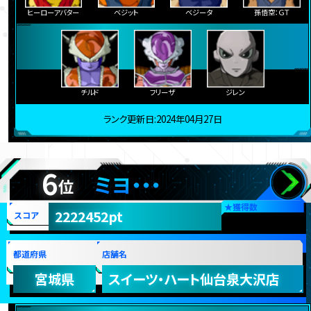
ヒーローアバター
ベジット
ベジータ
孫悟空：ＧＴ
チルド
フリーザ
ジレン
ランク更新日:2024年04月27日
6
ミヨ・・・
位
★
獲得数
2222452pt
スコア
都道府県
店舗名
宮城県
スイーツ・ハート仙台泉大沢店