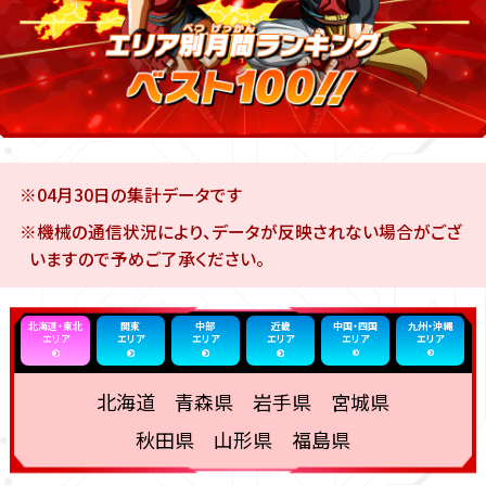
※04月30日の集計データです
※機械の通信状況により、データが反映されない場合がござ
いますので予めご了承ください。
北海道・東北
関東
中部
近畿
中国・四国
九州・沖縄
エリア
エリア
エリア
エリア
エリア
エリア
北海道 青森県 岩手県 宮城県
秋田県 山形県 福島県