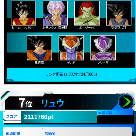
ヒーローアバター
トランクス：青年期
ボージャック
孫悟空：ＧＴ
孫悟空
チルド
フリーザ
ランク更新日:2024年04月06日
7
リュウ
位
★
獲得数
2211760pt
スコア
都道府県
店舗名