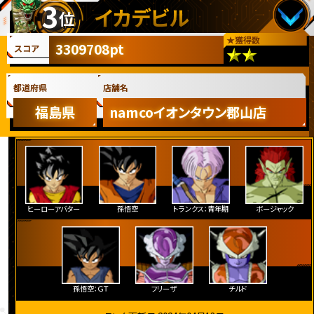
3
イカデビル
位
★
獲得数
3309708pt
スコア
都道府県
店舗名
福島県
namcoイオンタウン郡山店
ヒーローアバター
孫悟空
トランクス：青年期
ボージャック
孫悟空：ＧＴ
フリーザ
チルド