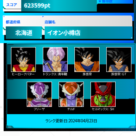
★
獲得数
623599pt
スコア
都道府県
店舗名
北海道
イオン小樽店
ヒーローアバター
トランクス：青年期
孫悟空
孫悟空：ＧＴ
フリーザ
チルド
セルマックス：ＳＨ
ランク更新日:2024年04月23日