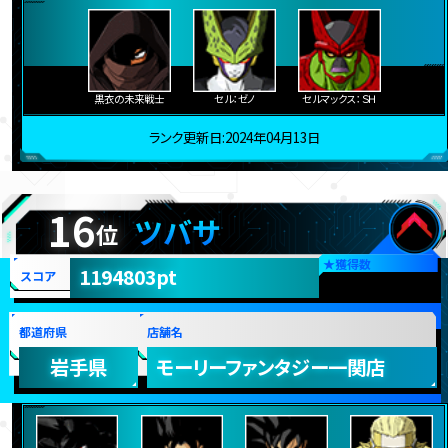
黒衣の未来戦士
セル：ゼノ
セルマックス：ＳＨ
ランク更新日:2024年04月13日
16
ツバサ
位
★
獲得数
1194803pt
スコア
都道府県
店舗名
岩手県
モーリーファンタジー一関店