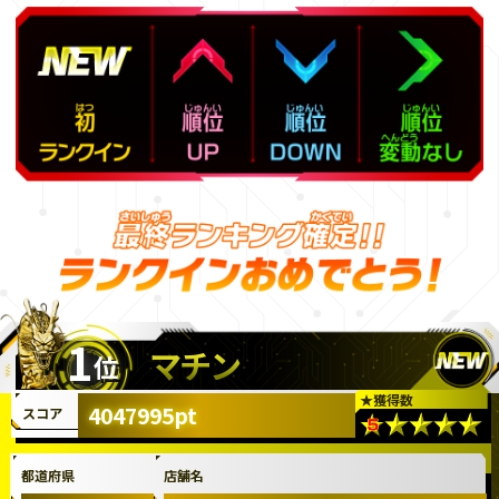
1
マチン
位
★
獲得数
4047995pt
スコア
都道府県
店舗名