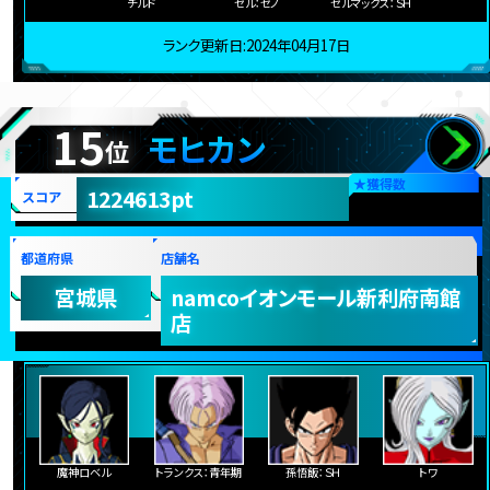
チルド
セル：ゼノ
セルマックス：ＳＨ
ランク更新日:2024年04月17日
15
モヒカン
位
★
獲得数
1224613pt
スコア
都道府県
店舗名
宮城県
namcoイオンモール新利府南館
店
魔神ロベル
トランクス：青年期
孫悟飯：ＳＨ
トワ