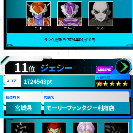
チルド
フリーザ
ジレン
ランク更新日:2024年04月10日
11
ジェシー
位
★
獲得数
1724543pt
スコア
都道府県
店舗名
宮城県
モーリーファンタジー利府店