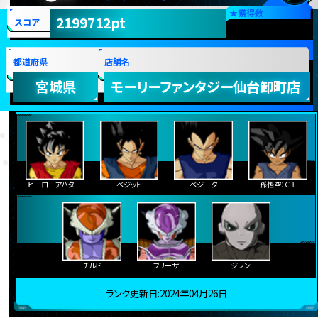
★
獲得数
2199712pt
スコア
都道府県
店舗名
宮城県
モーリーファンタジー仙台卸町店
ヒーローアバター
ベジット
ベジータ
孫悟空：ＧＴ
チルド
フリーザ
ジレン
ランク更新日:2024年04月26日