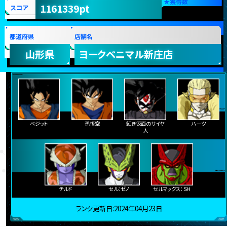
★
獲得数
1161339pt
スコア
都道府県
店舗名
山形県
ヨークベニマル新庄店
ベジット
孫悟空
紅き仮面のサイヤ
ハーツ
人
チルド
セル：ゼノ
セルマックス：ＳＨ
ランク更新日:2024年04月23日