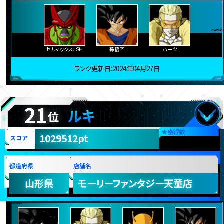
セルマックス：ＳＨ
孫悟空
ハーツ
ランク更新日:2024年04月27日
21
ルキ
位
★
獲得数
1029512pt
スコア
都道府県
店舗名
山形県
モーリーファンタジー天童店