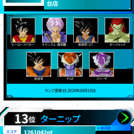
台店
ヒーローアバター
トランクス：青年期
孫悟空：ＧＴ
ボージャック
孫悟空
チルド
フリーザ
ランク更新日:2024年04月10日
13
ターニップ
位
★
獲得数
1261042pt
スコア