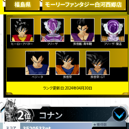
福島県
モーリーファンタジー白河西郷店
ヒーローアバター
フリーザ
孫悟飯：青年期
フリーザ：復活
ベジータ
孫悟空
孫悟空：ＧＴ
ランク更新日:2024年04月30日
2
コナン
位
★
獲得数
3520533pt
スコア