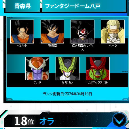
青森県
ファンタジードーム八戸
ベジット
孫悟空
紅き仮面のサイヤ
ハーツ
人
チルド
セル：ゼノ
セルマックス：ＳＨ
ランク更新日:2024年04月19日
18
オラ
位