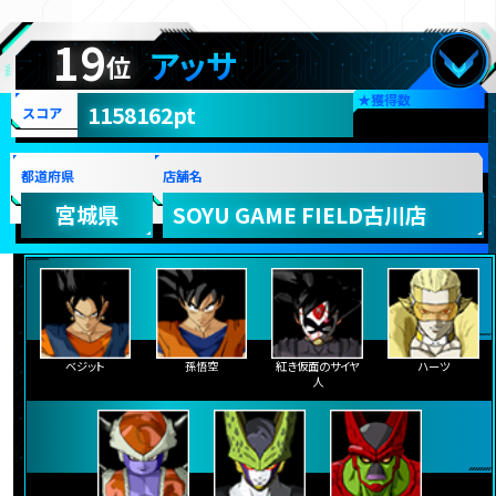
19
アッサ
位
★
獲得数
1158162pt
スコア
都道府県
店舗名
宮城県
SOYU GAME FIELD古川店
ベジット
孫悟空
紅き仮面のサイヤ
ハーツ
人