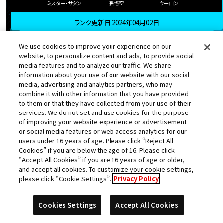
ミスター・サタン
孫悟空
ウーロン
ランク更新日:2024年04月02日
We use cookies to improve your experience on our
website, to personalize content and ads, to provide social
25
パピヨン
media features and to analyze our traffic. We share
位
information about your use of our website with our social
media, advertising and analytics partners, who may
★
獲得数
614318pt
スコア
combine it with other information that you have provided
to them or that they have collected from your use of their
services. We do not set and use cookies for the purpose
都道府県
店舗名
of improving your website experience or advertisement
or social media features or web access analytics for our
青森県
PALOむつ店
users under 16 years of age. Please click “Reject All
Cookies” if you are below the age of 16. Please click
“Accept All Cookies” if you are 16 years of age or older,
and accept all cookies. To customize your cookie settings,
please click “Cookie Settings”.
Privacy Policy
Cookies Settings
Accept All Cookies
ゴジータ：ＵＭ
孫悟空
孫悟空
孫悟空