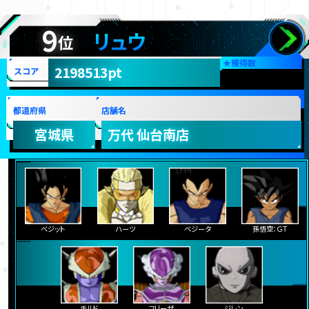
9
リュウ
位
★
獲得数
2198513pt
スコア
都道府県
店舗名
宮城県
万代 仙台南店
ベジット
ハーツ
ベジータ
孫悟空：ＧＴ
チルド
フリーザ
ジレン