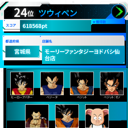
24
ツウィペン
位
★
獲得数
618568pt
スコア
都道府県
店舗名
宮城県
モーリーファンタジーヨドバシ仙
台店
ヒーローアバター
ベジータ
ベジット
ベジット：ゼノ