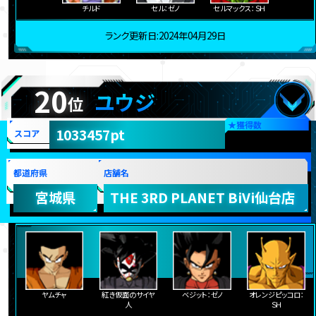
チルド
セル：ゼノ
セルマックス：ＳＨ
ランク更新日:2024年04月29日
20
ユウジ
位
★
獲得数
1033457pt
スコア
都道府県
店舗名
宮城県
THE 3RD PLANET BiVi仙台店
ヤムチャ
紅き仮面のサイヤ
ベジット：ゼノ
オレンジピッコロ：
人
ＳＨ