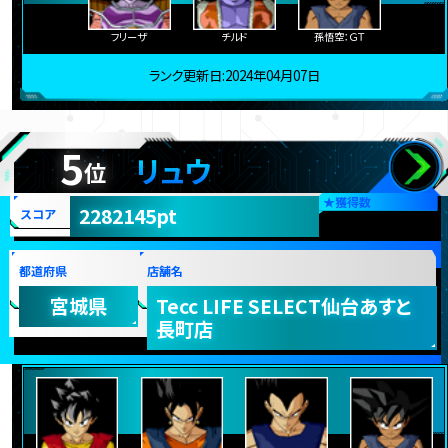
フリーザ
チルド
孫悟空：ＧＴ
ランク更新日:2024年04月07日
5
リュウ
位
★
獲得数
2282145pt
スコア
都道府県
店舗名
宮城県
Tecc LIFE SELECT仙台あすと
長町店