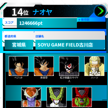
14
ナオヤ
位
★
獲得数
1246666pt
スコア
都道府県
店舗名
宮城県
SOYU GAME FIELD古川店
ベジット
孫悟空
紅き仮面のサイヤ
ハーツ
人