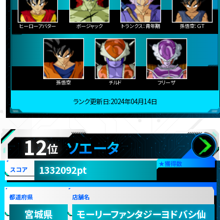
ヒーローアバター
ボージャック
トランクス：青年期
孫悟空：ＧＴ
孫悟空
チルド
フリーザ
ランク更新日:2024年04月14日
12
ソエータ
位
★
獲得数
1332092pt
スコア
都道府県
店舗名
宮城県
モーリーファンタジーヨドバシ仙