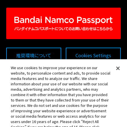
推奨環境について
Cookies Settings
We use cookies to improve your experience on our
website, to personalize content and ads, to provide social
プライバシーポリシー
media features and to analyze our traffic. We share
information about your use of our website with our social
media, advertising and analytics partners, who may
combine it with other information that you have provided
・このwebサイトに記載されているすべての画像・テキスト・
to them or that they have collected from your use of their
データの無断転用、転載をお断りします。
services. We do not set and use cookies for the purpose
of improving your website experience or advertisement
・開発中につき、本サイトで使用している画像と実際の商品
or social media features or web access analytics for our
とは異なる場合がございます。
users under 16 years of age. Please click “Reject All
Cookies” if you are below the age of 16. Please click