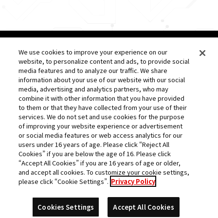
©バードスタジオ／集英社・東映アニメーション
We use cookies to improve your experience on our
website, to personalize content and ads, to provide social
©バード・スタジオ／集英社
media features and to analyze our traffic. We share
©「２０２２ ドラゴンボール超」製作委員会
information about your use of our website with our social
media, advertising and analytics partners, who may
combine it with other information that you have provided
to them or that they have collected from your use of their
services. We do not set and use cookies for the purpose
of improving your website experience or advertisement
or social media features or web access analytics for our
users under 16 years of age. Please click “Reject All
Cookies” if you are below the age of 16. Please click
“Accept All Cookies” if you are 16 years of age or older,
and accept all cookies. To customize your cookie settings,
please click “Cookie Settings”.
Privacy Policy
Cookies Settings
Accept All Cookies