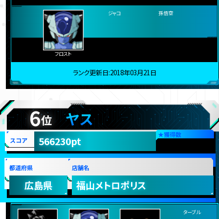
ターブル
トランクス：ゼノ
シャンパ
ヤムチャ
フロスト
ジャコ
孫悟空
ランク更新日:2018年03月21日
6
ヤス
位
★
獲得数
566230pt
スコア
都道府県
店舗名
広島県
福山メトロポリス