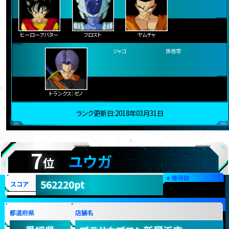
ヒーローアバター
フロスト
ヤムチャ
ターブル
トランクス：ゼノ
ジャコ
孫悟空
ランク更新日:2018年03月31日
7
ユウガ
位
★
獲得数
562220pt
スコア
都道府県
店舗名