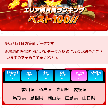
※03月31日の集計データです
※機械の通信状況により、データが反映されない場合がござ
いますので予めご了承ください。
北海道・東北
関東
中部
近畿
中国・四国
九州・沖縄
エリア
エリア
エリア
エリア
エリア
エリア
香川県 徳島県 高知県 愛媛県
鳥取県 島根県 岡山県 広島県 山口県