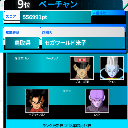
9
ペーチャン
位
★
獲得数
556991pt
スコア
都道府県
店舗名
鳥取県
セガワールド米子
孫悟空：ゼノ
バーダック
ブルー将軍
ウイス
ベジット：ゼノ
孫悟空
ヒット