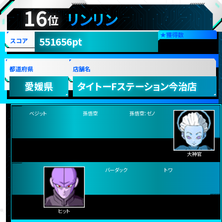
ヒット
ウイス
孫悟空
ランク更新日:2018年03月20日
16
リンリン
位
★
獲得数
551656pt
スコア
都道府県
店舗名
愛媛県
タイトーFステーション今治店
ベジット
孫悟空：ゼノ
孫悟空
大神官