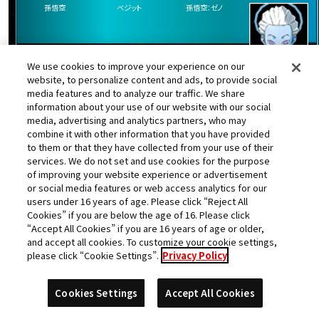
都道府県
店舗名
愛媛県
タイトーFステーション今治店
We use cookies to improve your experience on our
website, to personalize content and ads, to provide social
ベジット
孫悟空：ゼノ
media features and to analyze our traffic. We share
information about your use of our website with our social
media, advertising and analytics partners, who may
combine it with other information that you have provided
孫悟空
大神官
to them or that they have collected from your use of their
services. We do not set and use cookies for the purpose
バーダック
トワ
of improving your website experience or advertisement
or social media features or web access analytics for our
users under 16 years of age. Please click “Reject All
Cookies” if you are below the age of 16. Please click
ヒット
“Accept All Cookies” if you are 16 years of age or older,
and accept all cookies. To customize your cookie settings,
ランク更新日:2018年03月12日
please click “Cookie Settings”.
Privacy Policy
Cookies Settings
Accept All Cookies