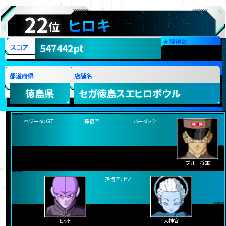
ヒット
ランク更新日:2018年03月16日
22
ヒロキ
位
★
獲得数
547442pt
スコア
都道府県
店舗名
徳島県
セガ徳島スエヒロボウル
ベジータ：ＧＴ
バーダック
孫悟空
ブルー将軍