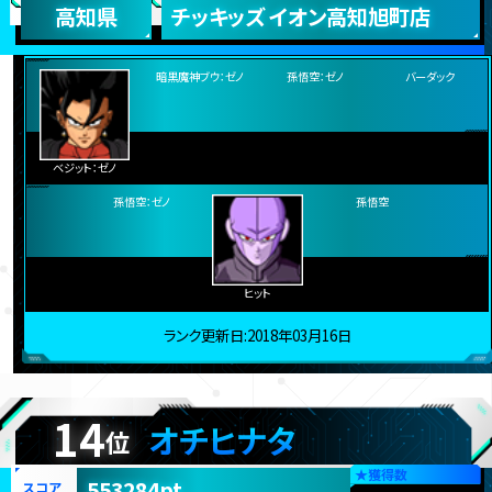
都道府県
店舗名
高知県
チッキッズ イオン高知旭町店
暗黒魔神ブウ：ゼノ
孫悟空：ゼノ
バーダック
ベジット：ゼノ
孫悟空：ゼノ
ヒット
孫悟空
ランク更新日:2018年03月16日
14
オチヒナタ
位