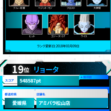
愛媛県
プラサカプコン新居浜店
ブルー将軍
ベジット：ゼノ
フロスト
大神官
ヒット
ゴジータ：ＧＴ
ウイス
ランク更新日:2018年03月09日
19
リョータ
位
★
獲得数
548587pt
スコア