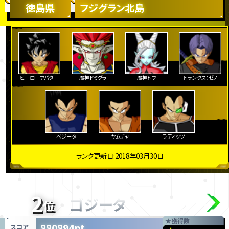
徳島県
フジグラン北島
ヒーローアバター
魔神ドミグラ
魔神トワ
トランクス：ゼノ
ベジータ
ヤムチャ
ラディッツ
ランク更新日:2018年03月30日
2
ゴジータ
位
★
獲得数
880894pt
スコア