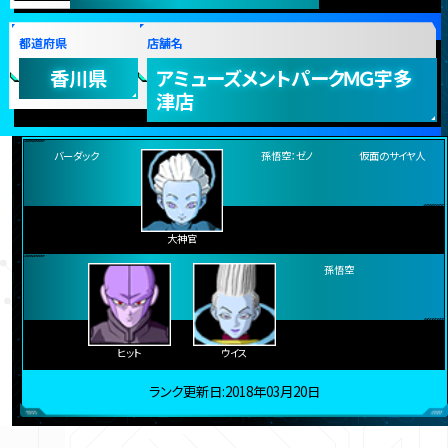
15
フコモシセ
位
★
獲得数
551961pt
スコア
都道府県
店舗名
香川県
アミューズメントパークＭＧ宇多
津店
バーダック
孫悟空：ゼノ
仮面のサイヤ人
大神官