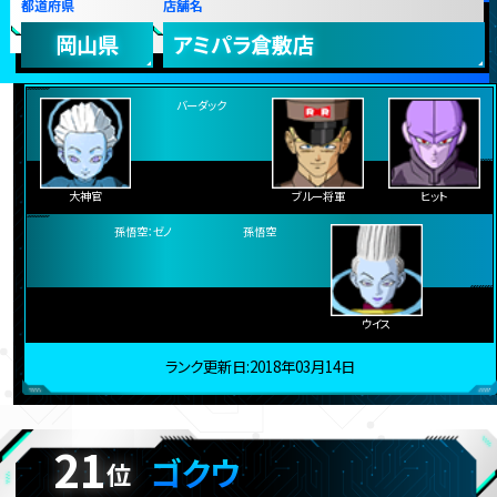
20
ソラ
位
★
獲得数
548166pt
スコア
都道府県
店舗名
岡山県
アミパラ倉敷店
バーダック
大神官
ブルー将軍
ヒット
孫悟空：ゼノ
孫悟空
ウイス
ランク更新日:2018年03月14日