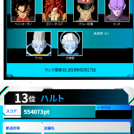
ベジット：ゼノ
ゴジータ：ＧＴ
ブルー将軍
ヒット
孫悟空：ゼノ
ウイス
大神官
ランク更新日:2018年03月17日
13
ハルト
位
★
獲得数
554073pt
スコア