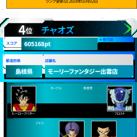
ランク更新日:2018年03月02日
4
チャオズ
位
★
獲得数
605168pt
スコア
都道府県
店舗名
島根県
モーリーファンタジー出雲店
ヒーローアバター
ターブル
孫悟空
フロスト