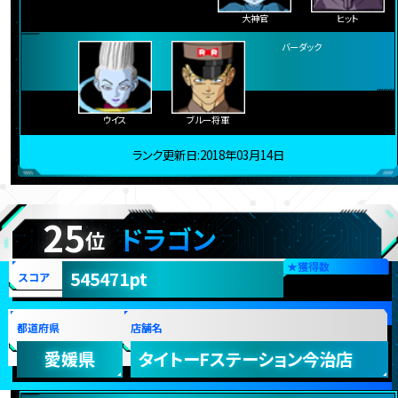
孫悟空：ゼノ
孫悟空
大神官
ヒット
バーダック
ウイス
ブルー将軍
ランク更新日:2018年03月14日
25
ドラゴン
位
★
獲得数
545471pt
スコア