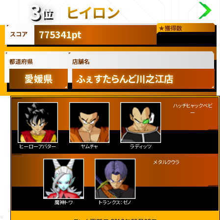
3
ヒイロン
位
★
獲得数
775341pt
スコア
都道府県
店舗名
愛媛県
ふぇすたらんど川之江店
ヒーローアバター
ヤムチャ
ラディッツ
ハッチヒャックベビ
ー
魔神トワ
トランクス：ゼノ
メタルクウラ