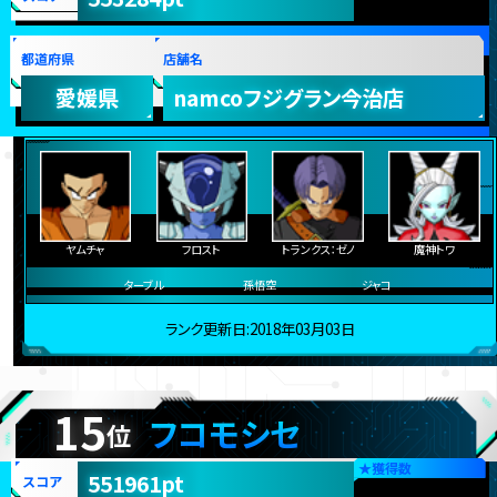
★
獲得数
553284pt
スコア
都道府県
店舗名
愛媛県
namcoフジグラン今治店
ヤムチャ
フロスト
トランクス：ゼノ
魔神トワ
ターブル
孫悟空
ジャコ
ランク更新日:2018年03月03日