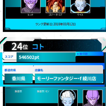
ブルー将軍
ベジット：ゼノ
フロスト
大神官
ヒット
ゴジータ：ＧＴ
ウイス
ランク更新日:2018年03月12日
24
コト
位
★
獲得数
546502pt
スコア
都道府県
店舗名
香川県
モーリーファンタジー・f 綾川店