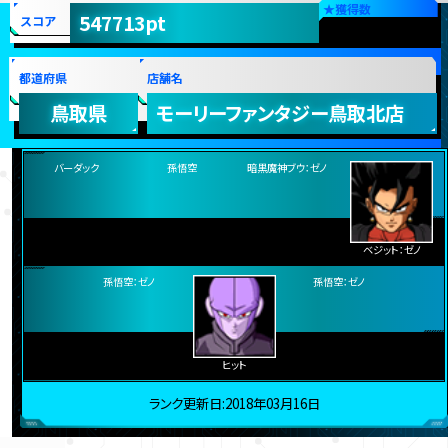
21
ゴクウ
位
★
獲得数
547713pt
スコア
都道府県
店舗名
鳥取県
モーリーファンタジー鳥取北店
バーダック
暗黒魔神ブウ：ゼノ
孫悟空
ベジット：ゼノ
孫悟空：ゼノ
孫悟空：ゼノ