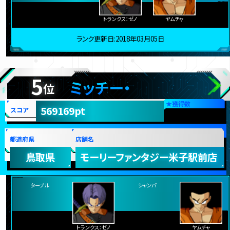
ジャコ
トランクス：ゼノ
ヤムチャ
ランク更新日:2018年03月05日
5
ミッチー・
位
★
獲得数
569169pt
スコア
都道府県
店舗名
鳥取県
モーリーファンタジー米子駅前店