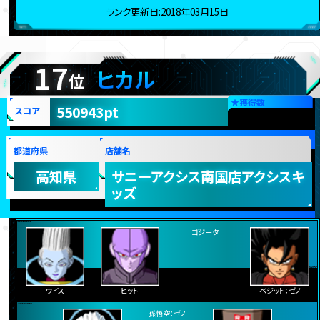
バーダック
トワ
ヒット
ランク更新日:2018年03月15日
17
ヒカル
位
★
獲得数
550943pt
スコア
都道府県
店舗名
高知県
サニーアクシス南国店アクシスキ
ッズ
ゴジータ