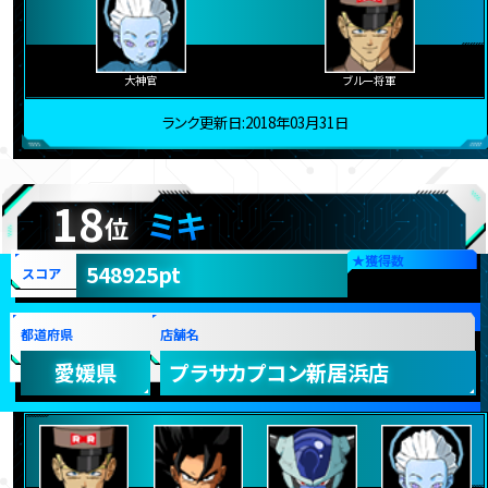
ウイス
ヒット
ベジット：ゼノ
孫悟空：ゼノ
大神官
ブルー将軍
ランク更新日:2018年03月31日
18
ミキ
位
★
獲得数
548925pt
スコア
都道府県
店舗名