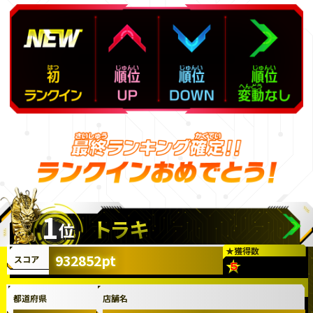
1
トラキ
位
★
獲得数
932852pt
スコア
都道府県
店舗名