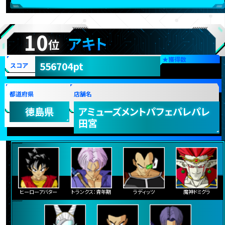
ランク更新日:2018年03月13日
10
アキト
位
★
獲得数
556704pt
スコア
都道府県
店舗名
徳島県
アミューズメントパフェパレパレ
田宮
ヒーローアバター
トランクス：青年期
ラディッツ
魔神ドミグラ