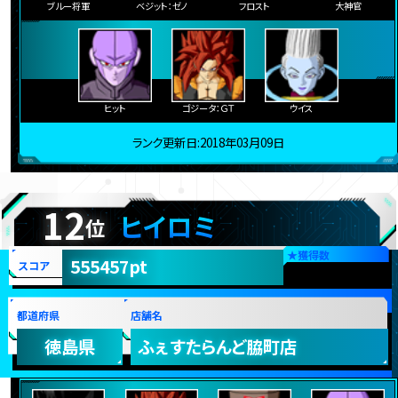
ブルー将軍
ベジット：ゼノ
フロスト
大神官
ヒット
ゴジータ：ＧＴ
ウイス
ランク更新日:2018年03月09日
12
ヒイロミ
位
★
獲得数
555457pt
スコア
都道府県
店舗名
徳島県
ふぇすたらんど脇町店