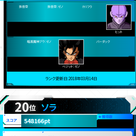
都道府県
店舗名
愛媛県
アミパラ松山店
孫悟空：ゼノ
カリフラ
孫悟空
ヒット
暗黒魔神ブウ：ゼノ
バーダック
ベジット：ゼノ
ランク更新日:2018年03月14日