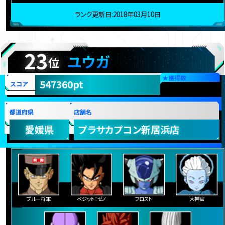
孫悟空：ゼノ
ヒット
大神官
ランク更新日:2018年03月10日
23
ユウガ
位
★
獲得数
547360pt
スコア
都道府県
店舗名
愛媛県
プラサカプコン新居浜店