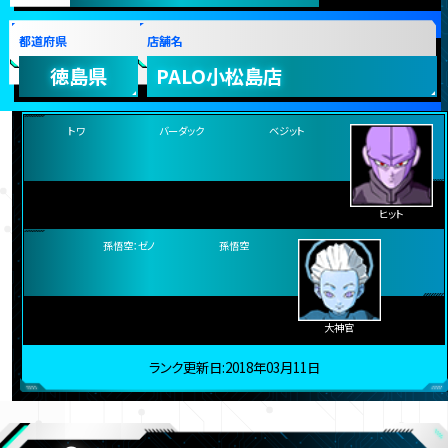
557347pt
スコア
都道府県
店舗名
徳島県
PALO小松島店
トワ
バーダック
ベジット
ヒット
孫悟空：ゼノ
孫悟空
大神官
ランク更新日:2018年03月11日