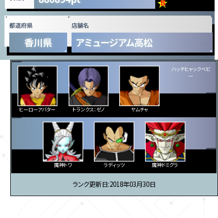
都道府県
店舗名
香川県
アミュージアム高松
ヒーローアバター
トランクス：ゼノ
ヤムチャ
ハッチヒャックベビ
ー
魔神トワ
ラディッツ
魔神ドミグラ
ランク更新日:2018年03月30日