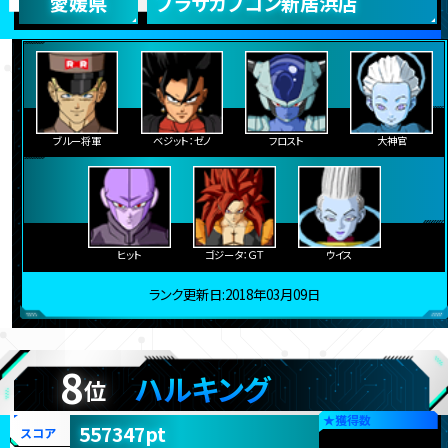
愛媛県
プラサカプコン新居浜店
ブルー将軍
ベジット：ゼノ
フロスト
大神官
ヒット
ゴジータ：ＧＴ
ウイス
ランク更新日:2018年03月09日
8
ハルキング
位
★
獲得数