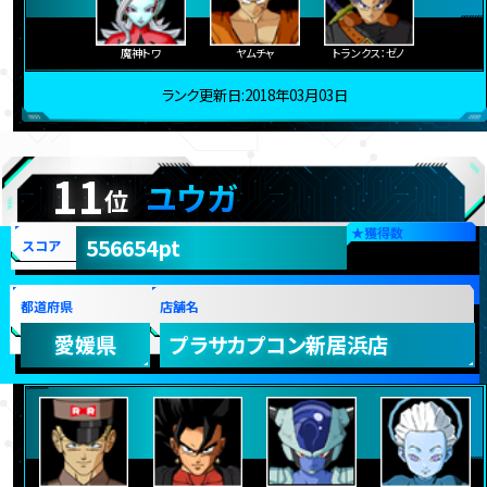
魔神トワ
ヤムチャ
トランクス：ゼノ
ランク更新日:2018年03月03日
11
ユウガ
位
★
獲得数
556654pt
スコア
都道府県
店舗名
愛媛県
プラサカプコン新居浜店