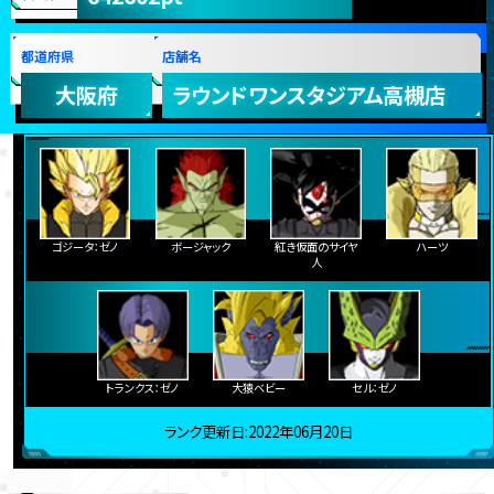
都道府県
店舗名
大阪府
ラウンドワンスタジアム高槻店
ゴジータ：ゼノ
ボージャック
紅き仮面のサイヤ
ハーツ
人
トランクス：ゼノ
大猿ベビー
セル：ゼノ
ランク更新日:2022年06月20日