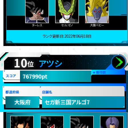
ターレス
セル：ゼノ
大猿ベビー
ランク更新日:2022年06月18日
10
アツシ
位
★
獲得数
767990pt
スコア
都道府県
店舗名
大阪府
セガ新三国アルゴ7