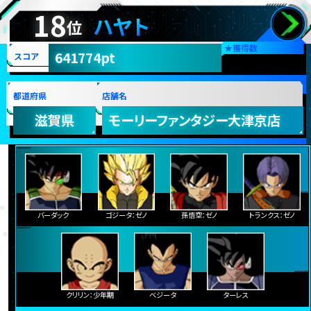
18
ハヤト
位
★
獲得数
641774pt
スコア
都道府県
店舗名
滋賀県
モーリーファンタジー大津京店
バーダック
ゴジータ：ゼノ
孫悟空：ゼノ
トランクス：ゼノ
クリリン：少年期
ベジータ
ターレス