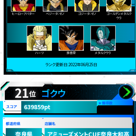
ヒーローアバター
ベジータ：ゼノ
ゴジータ：ゼノ
ゴールデンメタルク
ウラ
ハーツ
孫悟空
メタルクウラ
ランク更新日:2022年06月25日
21
ゴクウ
位
★
獲得数
639859pt
スコア
都道府県
店舗名
奈良県
アミューズメントCUE奈良大和高