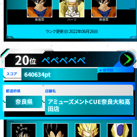
孫悟空
ハーツ
孫悟空
ランク更新日:2022年06月26日
20
ペペペペペ
位
★
獲得数
640634pt
スコア
都道府県
店舗名
奈良県
アミューズメントCUE奈良大和高
田店