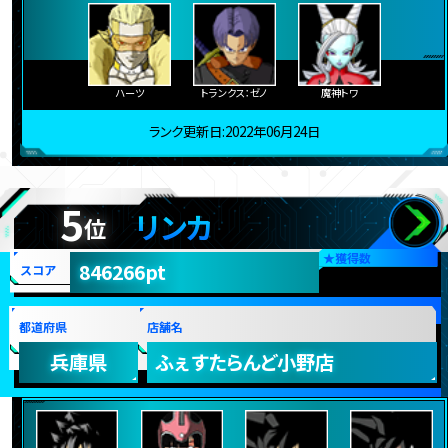
ハーツ
トランクス：ゼノ
魔神トワ
ランク更新日:2022年06月24日
5
リンカ
位
★
獲得数
846266pt
スコア
都道府県
店舗名
兵庫県
ふぇすたらんど小野店