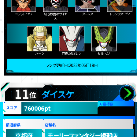
ベジット：ゼノ
紅き仮面のサイヤ
ターレス
トランクス：ゼノ
人
ハーツ
究極カミオレン
セル：ゼノ
ランク更新日:2022年06月19日
11
ダイスケ
位
★
獲得数
760006pt
スコア
都道府県
店舗名
京都府
モーリーファンタジー綾部店