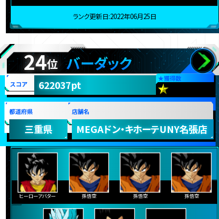
ランク更新日:2022年06月25日
24
バーダック
位
★
獲得数
622037pt
スコア
都道府県
店舗名
三重県
MEGAドン・キホーテUNY名張店
ヒーローアバター
孫悟空
孫悟空
孫悟空