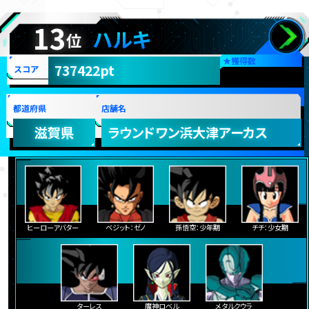
13
ハルキ
位
★
獲得数
737422pt
スコア
都道府県
店舗名
滋賀県
ラウンドワン浜大津アーカス
ヒーローアバター
ベジット：ゼノ
孫悟空：少年期
チチ：少女期
ターレス
魔神ロベル
メタルクウラ