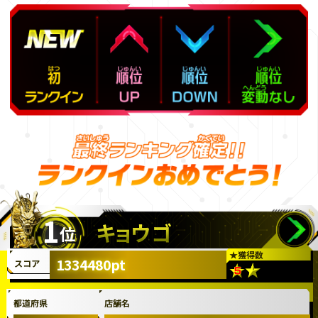
1
キョウゴ
位
★
獲得数
1334480pt
スコア
都道府県
店舗名