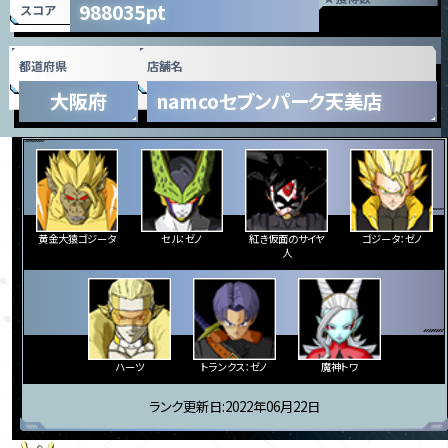
988035pt
スコア
都道府県
店舗名
大阪府
namcoセブンパーク天美店
黄金大猿ゴジータ
セル：ゼノ
紅き仮面のサイヤ
ゴジータ：ゼノ
人
ハーツ
トランクス：ゼノ
魔神トワ
ランク更新日:2022年06月22日