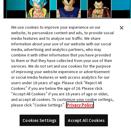
ゴジータ：ＵＭ
ベジータ
ミスター・サタン
We use cookies to improve your experience on our
ランク更新日:2022年06月12日
website, to personalize content and ads, to provide social
media features and to analyze our traffic. We share
information about your use of our website with our social
media, advertising and analytics partners, who may
25
combine it with other information that you have provided
クウラ
位
to them or that they have collected from your use of their
services. We do not set and use cookies for the purpose
★
獲得数
621474pt
of improving your website experience or advertisement
スコア
or social media features or web access analytics for our
users under 16 years of age. Please click “Reject All
Cookies” if you are below the age of 16. Please click
都道府県
店舗名
“Accept All Cookies” if you are 16 years of age or older,
大阪府
モーリーファンタジー大阪ドーム
and accept all cookies. To customize your cookie settings,
シティ店
please click “Cookie Settings”.
Privacy Policy
Cookies Settings
Accept All Cookies