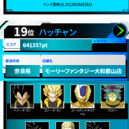
ランク更新日:2022年06月26日
19
ハッチャン
位
★
獲得数
641357pt
スコア
都道府県
店舗名
奈良県
モーリーファンタジー大和郡山店
ベジータ：ゼノ
ゴジータ：ゼノ
ゴールデンメタルク
ブロリー
ウラ