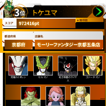
3
トケユマ
位
★
獲得数
972416pt
スコア
都道府県
店舗名
京都府
モーリーファンタジー京都五条店
究極カミオレン
セル：ゼノ
紅き仮面のサイヤ
ゴジータ：ゼノ
人