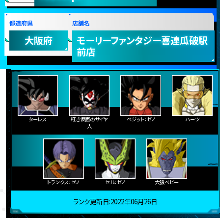
都道府県
店舗名
大阪府
モーリーファンタジー喜連瓜破駅
前店
ターレス
紅き仮面のサイヤ
ベジット：ゼノ
ハーツ
人
トランクス：ゼノ
セル：ゼノ
大猿ベビー
ランク更新日:2022年06月26日