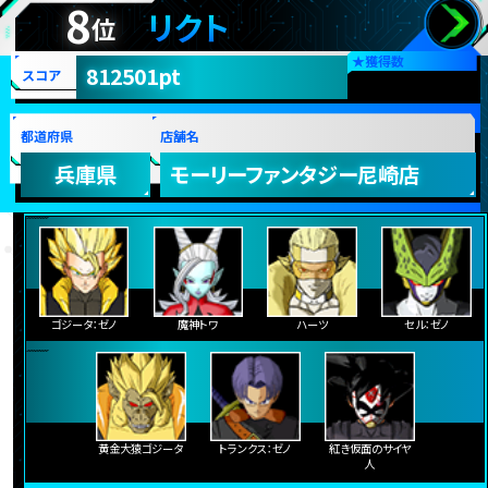
8
リクト
位
★
獲得数
812501pt
スコア
都道府県
店舗名
兵庫県
モーリーファンタジー尼崎店
ゴジータ：ゼノ
魔神トワ
ハーツ
セル：ゼノ
黄金大猿ゴジータ
トランクス：ゼノ
紅き仮面のサイヤ
人