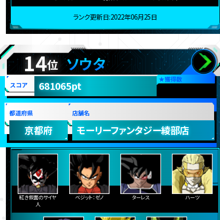
ランク更新日:2022年06月25日
14
ソウタ
位
★
獲得数
681065pt
スコア
都道府県
店舗名
京都府
モーリーファンタジー綾部店
紅き仮面のサイヤ
ベジット：ゼノ
ターレス
ハーツ
人