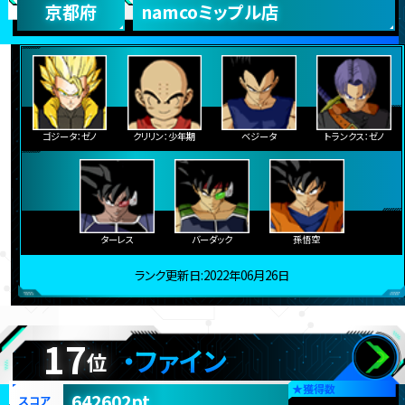
京都府
namcoミップル店
ゴジータ：ゼノ
クリリン：少年期
ベジータ
トランクス：ゼノ
ターレス
バーダック
孫悟空
ランク更新日:2022年06月26日
17
・ファイン
位
★
獲得数
642602pt
スコア