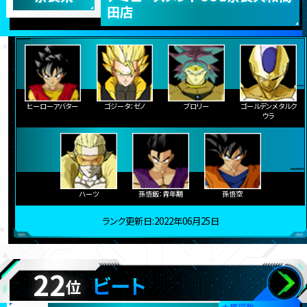
田店
ヒーローアバター
ゴジータ：ゼノ
ブロリー
ゴールデンメタルク
ウラ
ハーツ
孫悟飯：青年期
孫悟空
ランク更新日:2022年06月25日
22
ビート
位
★
獲得数