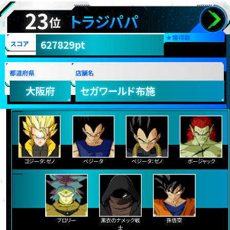
23
トラジパパ
位
★
獲得数
627829pt
スコア
都道府県
店舗名
大阪府
セガワールド布施
ゴジータ：ゼノ
ベジータ
ベジータ：ゼノ
ボージャック
ブロリー
黒衣のナメック戦
孫悟空
士