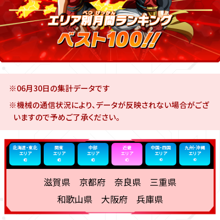
※06月30日の集計データです
※機械の通信状況により、データが反映されない場合がござ
いますので予めご了承ください。
北海道・東北
関東
中部
近畿
中国・四国
九州・沖縄
エリア
エリア
エリア
エリア
エリア
エリア
滋賀県 京都府 奈良県 三重県
和歌山県 大阪府 兵庫県