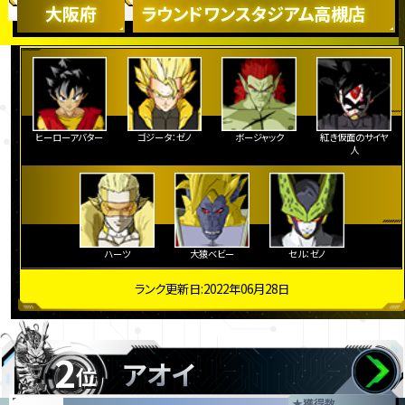
大阪府
ラウンドワンスタジアム高槻店
ヒーローアバター
ゴジータ：ゼノ
ボージャック
紅き仮面のサイヤ
人
ハーツ
大猿ベビー
セル：ゼノ
ランク更新日:2022年06月28日
2
アオイ
位
★
獲得数