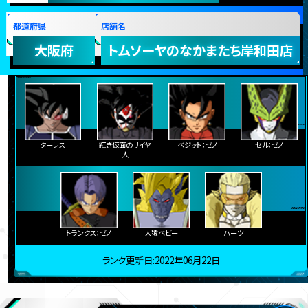
都道府県
店舗名
大阪府
トムソーヤのなかまたち岸和田店
ターレス
紅き仮面のサイヤ
ベジット：ゼノ
セル：ゼノ
人
トランクス：ゼノ
大猿ベビー
ハーツ
ランク更新日:2022年06月22日