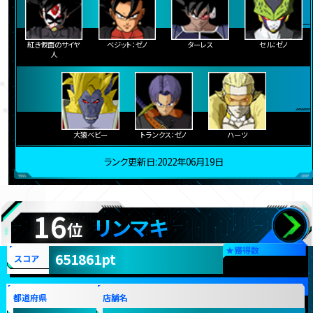
紅き仮面のサイヤ
ベジット：ゼノ
ターレス
セル：ゼノ
人
大猿ベビー
トランクス：ゼノ
ハーツ
ランク更新日:2022年06月19日
16
リンマキ
位
★
獲得数
651861pt
スコア
都道府県
店舗名