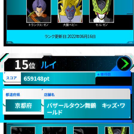
トランクス：ゼノ
大猿ベビー
セル：ゼノ
ランク更新日:2022年06月16日
15
ルイ
位
★
獲得数
659148pt
スコア
都道府県
店舗名
京都府
バザールタウン舞鶴 キッズ・ワ
ールド