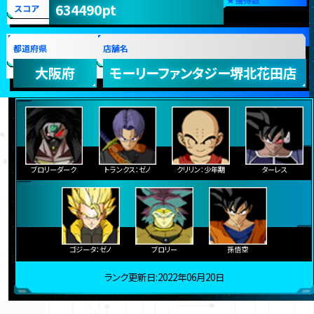
634490pt
スコア
都道府県
店舗名
大阪府
モーリーファンタジー堺北花田店
ブロリーダーク
トランクス：ゼノ
クリリン：少年期
ターレス
ゴジータ：ゼノ
ブロリー
孫悟空
ランク更新日:2022年06月20日