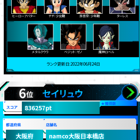
ヒーローアバター
チチ：少女期
孫悟空：少年期
ターレス
メタルクウラ
ベジット：ゼノ
魔神ロベル
ランク更新日:2022年06月24日
6
セイリュウ
位
★
獲得数
836257pt
スコア
都道府県
店舗名
大阪府
namco大阪日本橋店