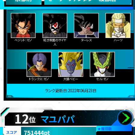
ベジット：ゼノ
紅き仮面のサイヤ
ターレス
ハーツ
人
トランクス：ゼノ
大猿ベビー
セル：ゼノ
ランク更新日:2022年06月23日
12
マユパパ
位
★
獲得数
751444pt
スコア