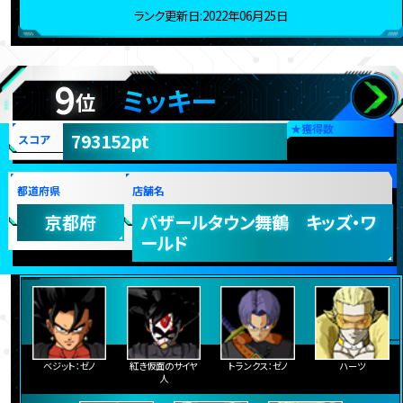
ランク更新日:2022年06月25日
9
ミッキー
位
★
獲得数
793152pt
スコア
都道府県
店舗名
京都府
バザールタウン舞鶴 キッズ・ワ
ールド
ベジット：ゼノ
紅き仮面のサイヤ
トランクス：ゼノ
ハーツ
人