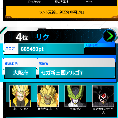
ボージャック
時の界王神
ハーツ
ランク更新日:2022年06月19日
4
リク
位
★
獲得数
885450pt
スコア
都道府県
店舗名
大阪府
セガ新三国アルゴ7
ゴジータ：ゼノ
黄金大猿ゴジータ
セル：ゼノ
紅き仮面のサイヤ
人