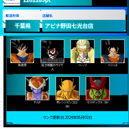
都道府県
店舗名
千葉県
アピナ野田七光台店
孫悟空
紅き仮面のサイヤ
ハーツ
ベジット
人
チルド
オレンジピッコロ：
セルマックス：ＳＨ
ＳＨ
ランク更新日:2024年05月02日