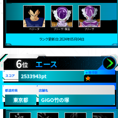
ベジータ
フリーザ：復活
フリーザ
ランク更新日:2024年05月04日
6
エース
位
★
獲得数
2533943pt
スコア
都道府県
店舗名
東京都
GiGO竹の塚