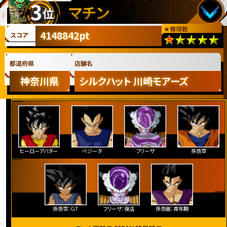
3
マチン
位
★
獲得数
4148842pt
スコア
都道府県
店舗名
神奈川県
シルクハット 川崎モアーズ
ヒーローアバター
ベジータ
フリーザ
孫悟空
孫悟空：ＧＴ
フリーザ：復活
孫悟飯：青年期