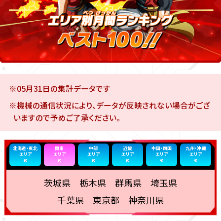
※05月31日の集計データです
※機械の通信状況により、データが反映されない場合がござ
いますので予めご了承ください。
北海道・東北
関東
中部
近畿
中国・四国
九州・沖縄
エリア
エリア
エリア
エリア
エリア
エリア
茨城県 栃木県 群馬県 埼玉県
千葉県 東京都 神奈川県