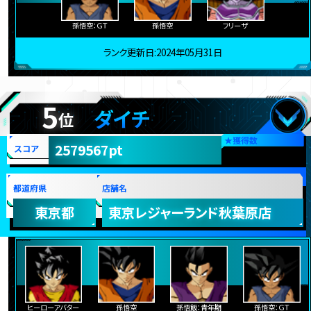
孫悟空：ＧＴ
孫悟空
フリーザ
ランク更新日:2024年05月31日
5
ダイチ
位
★
獲得数
2579567pt
スコア
都道府県
店舗名
東京都
東京レジャーランド秋葉原店
ヒーローアバター
孫悟空
孫悟飯：青年期
孫悟空：ＧＴ