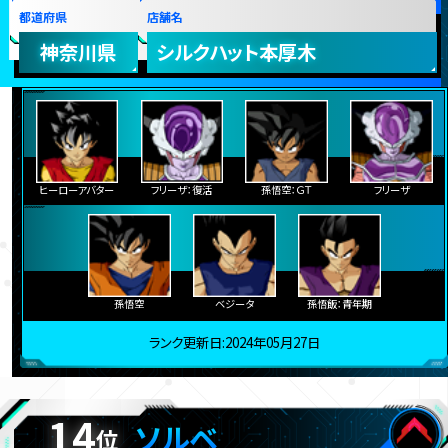
都道府県
店舗名
神奈川県
シルクハット本厚木
ヒーローアバター
フリーザ：復活
孫悟空：ＧＴ
フリーザ
孫悟空
ベジータ
孫悟飯：青年期
ランク更新日:2024年05月27日
14
ソルベ
位