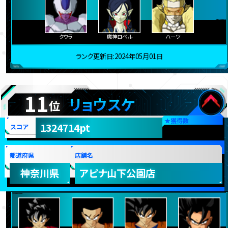
クウラ
魔神ロベル
ハーツ
ランク更新日:2024年05月01日
11
リョウスケ
位
★
獲得数
1324714pt
スコア
都道府県
店舗名
神奈川県
アピナ山下公園店