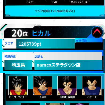
ベジット
チルド
セルマックス：ＳＨ
ランク更新日:2024年05月25日
20
ヒカル
位
★
獲得数
1205739pt
スコア
都道府県
店舗名
埼玉県
namcoステラタウン店
ヒーローアバター
孫悟空
孫悟飯：青年期
ベジータ