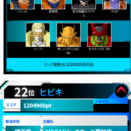
ベジット
孫悟空
紅き仮面のサイヤ
チルド
人
ハーツ
オレンジピッコロ：
セルマックス：ＳＨ
ＳＨ
ランク更新日:2024年05月05日
22
ヒビキ
位
★
獲得数
1204900pt
スコア
都道府県
店舗名