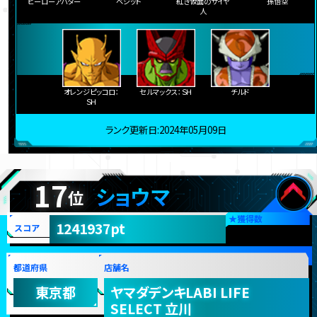
ヒーローアバター
ベジット
紅き仮面のサイヤ
孫悟空
人
オレンジピッコロ：
セルマックス：ＳＨ
チルド
ＳＨ
ランク更新日:2024年05月09日
17
ショウマ
位
★
獲得数
1241937pt
スコア
都道府県
店舗名
東京都
ヤマダデンキLABI LIFE
SELECT 立川