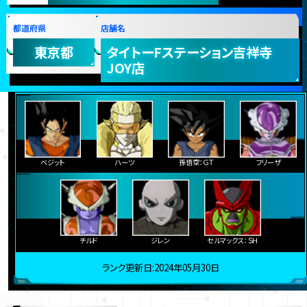
都道府県
店舗名
東京都
タイトーFステーション吉祥寺
JOY店
ベジット
ハーツ
孫悟空：ＧＴ
フリーザ
チルド
ジレン
セルマックス：ＳＨ
ランク更新日:2024年05月30日