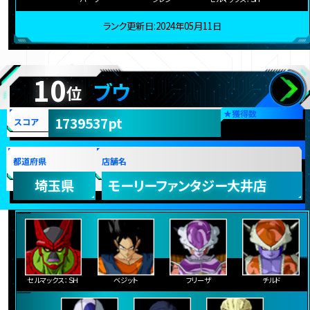
ランク更新日:2024年05月11日
10
ブウ
位
★
獲得数
1739537pt
スコア
都道府県
店舗名
埼玉県
モーリーファンタジー大井店
セルマックス：ＳＨ
ベジット
フリーザ
チルド