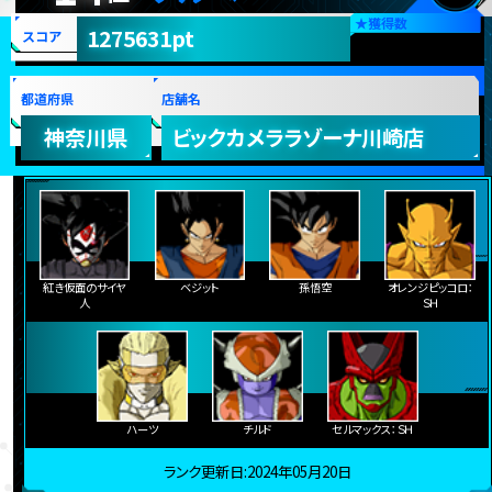
★
獲得数
1275631pt
スコア
都道府県
店舗名
神奈川県
ビックカメララゾーナ川崎店
紅き仮面のサイヤ
ベジット
孫悟空
オレンジピッコロ：
人
ＳＨ
ハーツ
チルド
セルマックス：ＳＨ
ランク更新日:2024年05月20日