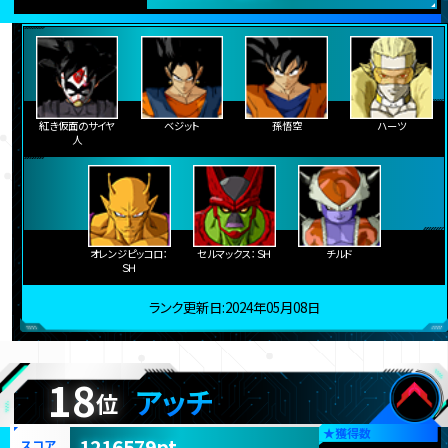
紅き仮面のサイヤ
ベジット
孫悟空
ハーツ
人
オレンジピッコロ：
セルマックス：ＳＨ
チルド
ＳＨ
ランク更新日:2024年05月08日
18
アッチ
位
★
獲得数
1216579pt
スコア