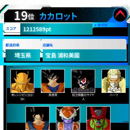
19
カカロット
位
★
獲得数
1212589pt
スコア
都道府県
店舗名
埼玉県
宝島 浦和美園
オレンジピッコロ：
孫悟空
紅き仮面のサイヤ
ハーツ
ＳＨ
人