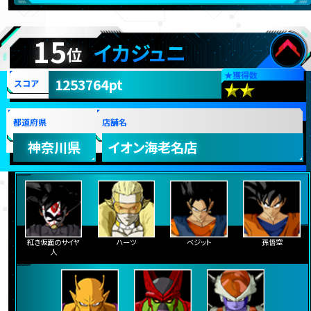
15
イカジュニ
位
★
獲得数
1253764pt
スコア
都道府県
店舗名
神奈川県
イオン海老名店
紅き仮面のサイヤ
ハーツ
ベジット
孫悟空
人