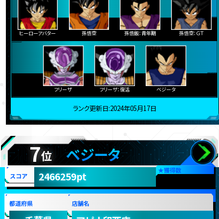
ヒーローアバター
孫悟空
孫悟飯：青年期
孫悟空：ＧＴ
フリーザ
フリーザ：復活
ベジータ
ランク更新日:2024年05月17日
7
ベジータ
位
★
獲得数
2466259pt
スコア
都道府県
店舗名