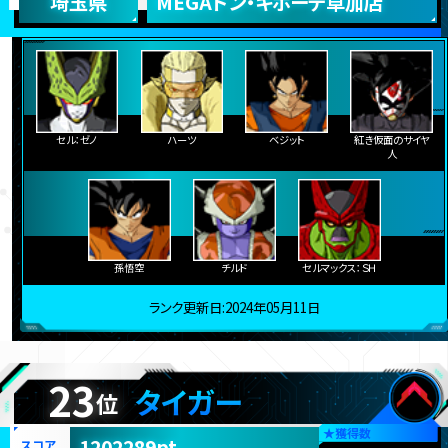
埼玉県
MEGAドン・キホーテ草加店
セル：ゼノ
ハーツ
ベジット
紅き仮面のサイヤ
人
孫悟空
チルド
セルマックス：ＳＨ
ランク更新日:2024年05月11日
23
タイガー
位
★
獲得数
1202289pt
スコア