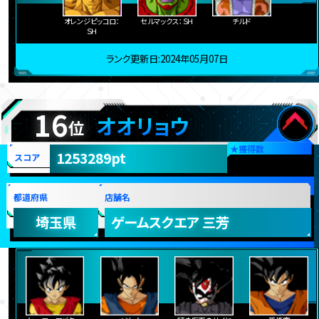
オレンジピッコロ：
セルマックス：ＳＨ
チルド
ＳＨ
ランク更新日:2024年05月07日
16
オオリョウ
位
★
獲得数
1253289pt
スコア
都道府県
店舗名
埼玉県
ゲームスクエア 三芳