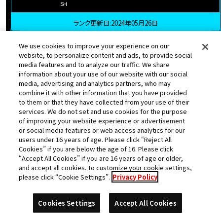
ＳＨ
ランク更新日:2024年05月26日
We use cookies to improve your experience on our
website, to personalize content and ads, to provide social
25
カイト
media features and to analyze our traffic. We share
位
information about your use of our website with our social
media, advertising and analytics partners, who may
★
獲得数
1187742pt
スコア
combine it with other information that you have provided
to them or that they have collected from your use of their
services. We do not set and use cookies for the purpose
都道府県
店舗名
of improving your website experience or advertisement
or social media features or web access analytics for our
群馬県
モーリーファンタジー太田店
users under 16 years of age. Please click “Reject All
Cookies” if you are below the age of 16. Please click
“Accept All Cookies” if you are 16 years of age or older,
and accept all cookies. To customize your cookie settings,
please click “Cookie Settings”.
Privacy Policy
Cookies Settings
Accept All Cookies
ベジット
チルド
ハーツ
孫悟空