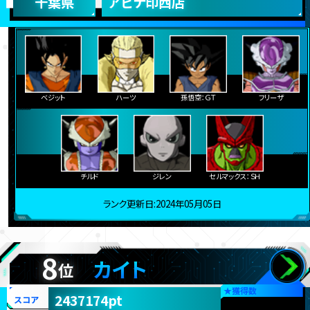
千葉県
アピナ印西店
ベジット
ハーツ
孫悟空：ＧＴ
フリーザ
チルド
ジレン
セルマックス：ＳＨ
ランク更新日:2024年05月05日
8
カイト
位
★
獲得数
2437174pt
スコア