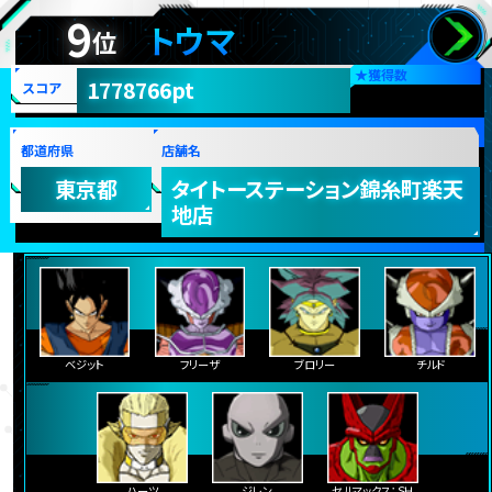
9
トウマ
位
★
獲得数
1778766pt
スコア
都道府県
店舗名
東京都
タイトーステーション錦糸町楽天
地店
ベジット
フリーザ
ブロリー
チルド
ハーツ
ジレン
セルマックス：ＳＨ