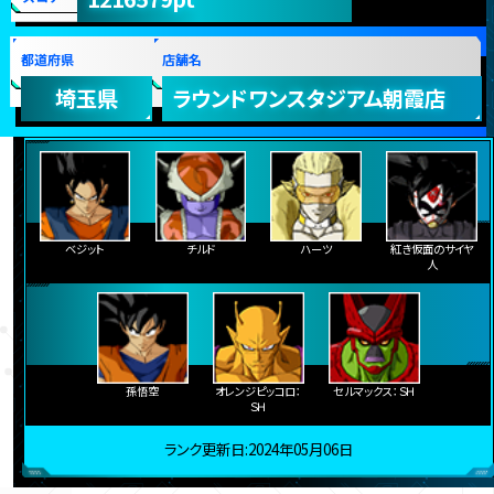
都道府県
店舗名
埼玉県
ラウンドワンスタジアム朝霞店
ベジット
チルド
ハーツ
紅き仮面のサイヤ
人
孫悟空
オレンジピッコロ：
セルマックス：ＳＨ
ＳＨ
ランク更新日:2024年05月06日