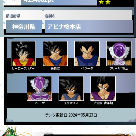
都道府県
店舗名
神奈川県
アピナ橋本店
ヒーローアバター
孫悟空
ベジータ
フリーザ：復活
フリーザ
孫悟空：ＧＴ
孫悟飯：青年期
ランク更新日:2024年05月23日