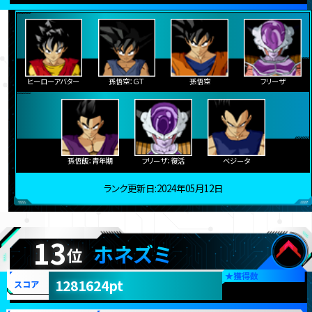
ヒーローアバター
孫悟空：ＧＴ
孫悟空
フリーザ
孫悟飯：青年期
フリーザ：復活
ベジータ
ランク更新日:2024年05月12日
13
ホネズミ
位
★
獲得数
1281624pt
スコア