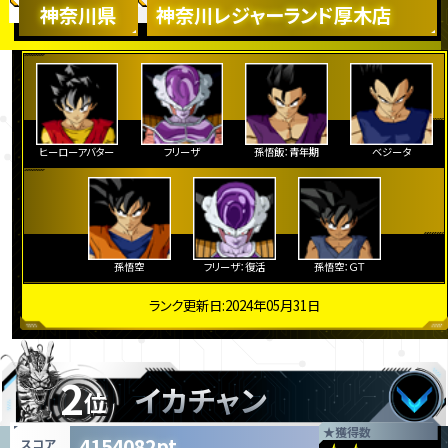
神奈川県
神奈川レジャーランド厚木店
ヒーローアバター
フリーザ
孫悟飯：青年期
ベジータ
孫悟空
フリーザ：復活
孫悟空：ＧＴ
ランク更新日:2024年05月31日
2
イカチャン
位
★
獲得数
4154082pt
スコア