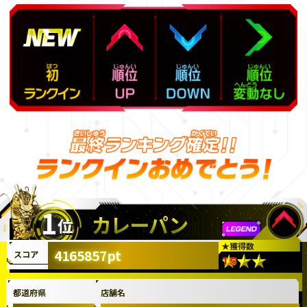
1
カレーパン
位
★
獲得数
4165857pt
スコア
都道府県
店舗名