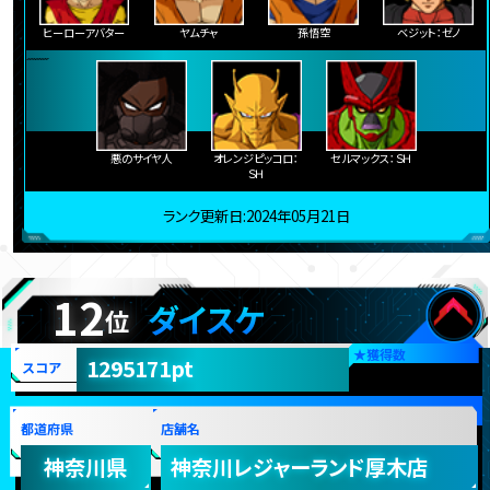
ヒーローアバター
ヤムチャ
孫悟空
ベジット：ゼノ
悪のサイヤ人
オレンジピッコロ：
セルマックス：ＳＨ
ＳＨ
ランク更新日:2024年05月21日
12
ダイスケ
位
★
獲得数
1295171pt
スコア
都道府県
店舗名
神奈川県
神奈川レジャーランド厚木店