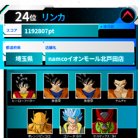
24
リンカ
位
★
獲得数
1192807pt
スコア
都道府県
店舗名
埼玉県
namcoイオンモール北戸田店
ヒーローアバター
孫悟空
孫悟空
ヤムチャ
オレンジピッコロ：
ゴジータ：ＢＲ
セルマックス：ＳＨ