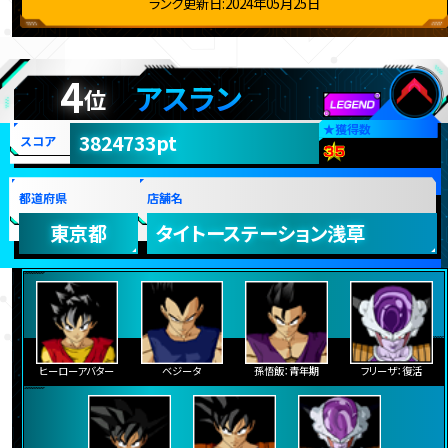
ランク更新日:2024年05月25日
4
アスラン
位
★
獲得数
3824733pt
スコア
都道府県
店舗名
東京都
タイトーステーション浅草
ヒーローアバター
ベジータ
孫悟飯：青年期
フリーザ：復活