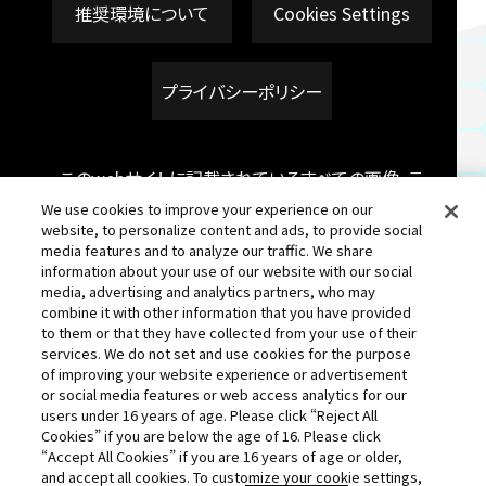
推奨環境について
Cookies Settings
プライバシーポリシー
このwebサイトに記載されているすべての画像・テ
キスト・データの無断転用、転載をお断りします。
We use cookies to improve your experience on our
website, to personalize content and ads, to provide social
開発中につき、本サイトで使用している画像と実際
media features and to analyze our traffic. We share
の商品とは異なる場合がございます。
information about your use of our website with our social
media, advertising and analytics partners, who may
機械の通信状況により、データが反映されない場
combine it with other information that you have provided
to them or that they have collected from your use of their
合がございますので予めご了承ください。
services. We do not set and use cookies for the purpose
of improving your website experience or advertisement
or social media features or web access analytics for our
users under 16 years of age. Please click “Reject All
Cookies” if you are below the age of 16. Please click
“Accept All Cookies” if you are 16 years of age or older,
and accept all cookies. To customize your cookie settings,