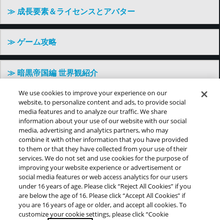
≫ 成長要素＆ライセンスとアバター
≫ ゲーム攻略
≫ 暗黒帝国編 世界観紹介
We use cookies to improve your experience on our
監獄惑星編 世界観紹介
website, to personalize content and ads, to provide social
media features and to analyze our traffic. We share
information about your use of our website with our social
media, advertising and analytics partners, who may
combine it with other information that you have provided
to them or that they have collected from your use of their
services. We do not set and use cookies for the purpose of
©バードスタジオ／集英社・東映アニメーション
improving your website experience or advertisement or
social media features or web access analytics for our users
under 16 years of age. Please click “Reject All Cookies” if you
are below the age of 16. Please click “Accept All Cookies” if
推奨環境について
プライバシーポリシー
Cookies Settings
you are 16 years of age or older, and accept all cookies. To
customize your cookie settings, please click “Cookie
このwebサイトに記載されているすべての画像・テキス