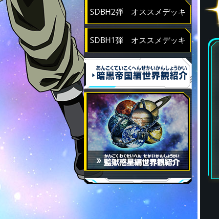
SDBH2弾 オススメデッキ
SDBH1弾 オススメデッキ