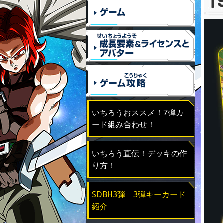
いちろうおススメ！7弾カ
ード組み合わせ！
いちろう直伝！デッキの作
り方！
SDBH3弾 3弾キーカード
紹介