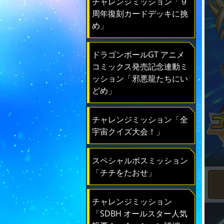
チャレンジミッション「９
周年復刻カードデッキに挑
め」
ドラゴンボールGT アニメ
コミックス発売記念連動ミ
ッション「邪悪龍たちにい
どめ」
チャレンジミッション「全
宇宙クイズ大会！」
スペシャルボスミッション
「チチをたおせ」
チャレンジミッション
「SDBH オールスター人気