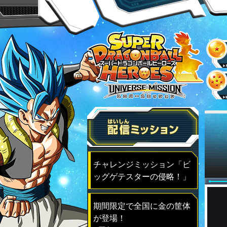
チャレンジミッション「ビ
ッグゲテスターの侵略！」
期間限定で全国に金の筐体
が登場！