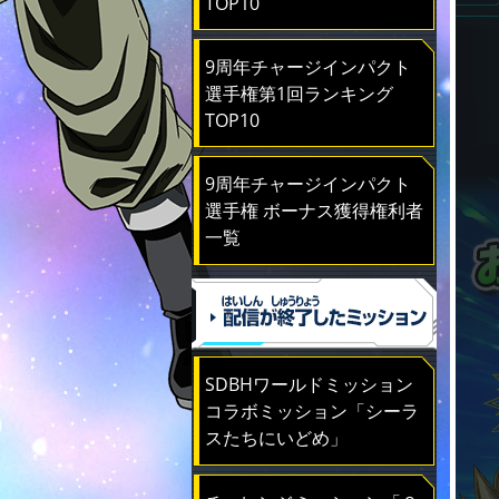
TOP10
9周年チャージインパクト
選手権第1回ランキング
TOP10
9周年チャージインパクト
選手権 ボーナス獲得権利者
一覧
SDBHワールドミッション
コラボミッション「シーラ
スたちにいどめ」