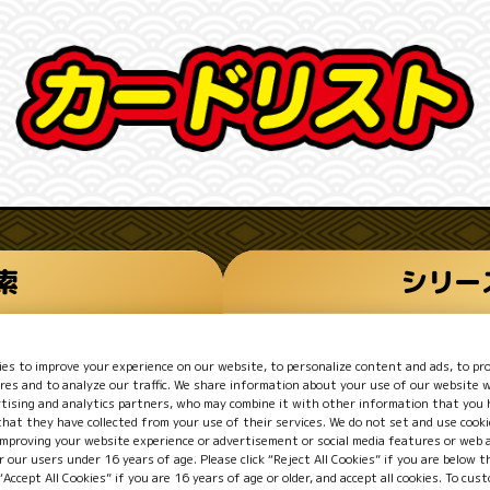
シリー
索
れてみよう！
es to improve your experience on our website, to personalize content and ads, to pro
res and to analyze our traffic. We share information about your use of our website w
プロモーションカー
rtising and analytics partners, who may combine it with other information that you 
hat they have collected from your use of their services. We do not set and use cooki
improving your website experience or advertisement or social media features or web 
r our users under 16 years of age. Please click “Reject All Cookies” if you are below t
 “Accept All Cookies” if you are 16 years of age or older, and accept all cookies. To cus