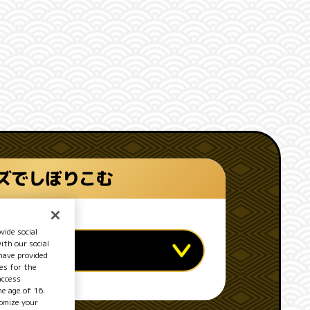
ズでしぼりこむ
vide social
ith our social
ド
have provided
es for the
access
he age of 16.
tomize your