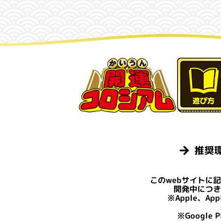
推奨
このwebサイトに
開発中につ
※Apple、A
※Google 