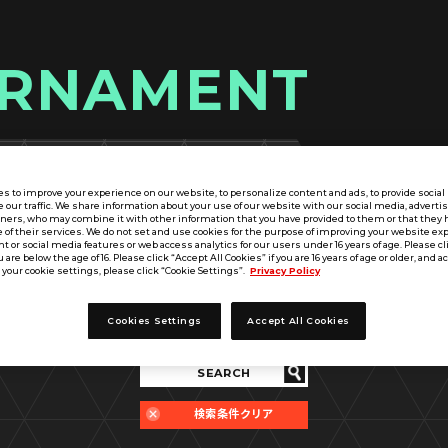
RNAMENT
詳細検索
近くの店舗
s to improve your experience on our website, to personalize content and ads, to provide socia
e our traffic. We share information about your use of our website with our social media, adverti
tners, who may combine it with other information that you have provided to them or that they 
 of their services. We do not set and use cookies for the purpose of improving your website ex
 or social media features or web access analytics for our users under 16 years of age. Please cli
u are below the age of 16. Please click “Accept All Cookies” if you are 16 years of age or older, and a
your cookie settings, please click “Cookie Settings”.
Privacy Policy
開催期間
指定なし
Cookies Settings
Accept All Cookies
SEARCH
検索条件クリア