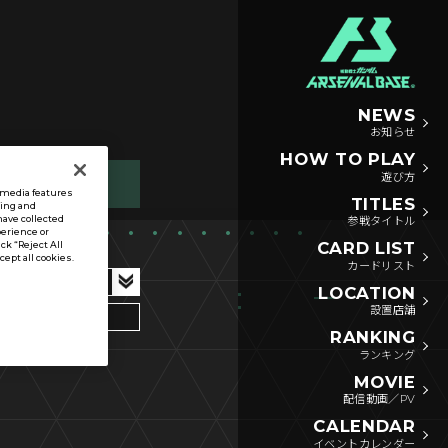
NEWS
お知らせ
HOW TO PLAY
遊び方
l media features
TITLES
sing and
have collected
参戦タイトル
perience or
CARD LIST
ck “Reject All
ccept all cookies.
カードリスト
LOCATION
設置店舗
RANKING
ランキング
MOVIE
配信動画／PV
CALENDAR
イベントカレンダー