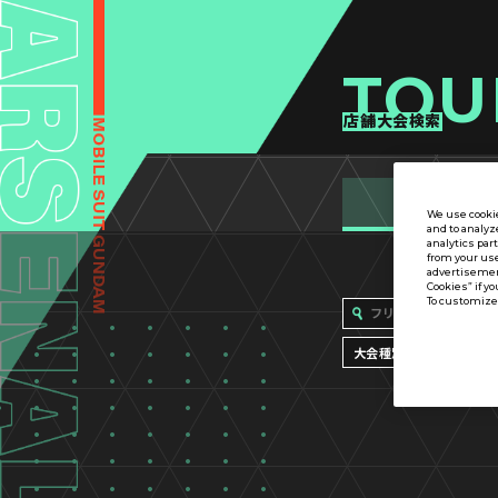
TOU
店舗大会検索
We use cookie
and to analyz
analytics par
from your use
advertisement
Cookies” if yo
To customize 