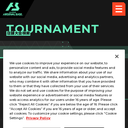
TOURNAMENT
店舗大会検索
詳細検索
近くの店舗
We use cookies to improve your experience on our website, to
personalize content and ads, to provide social media features and
to analyze our traffic. We share information about your use of our
website with our social media, advertising and analytics partners,
who may combine it with other information that you have provided
to them or that they have collected from your use of their services.
We do not set and use cookies for the purpose of improving your
website experience or advertisement or social media features or
web access analytics for our users under 16 years of age. Please
click “Reject All Cookies” if you are below the age of 16. Please click
“Accept All Cookies” if you are 16 years of age or older, and accept
開催期間
指定なし
all cookies. To customize your cookie settings, please click “Cookie
Settings”.
Privacy Policy