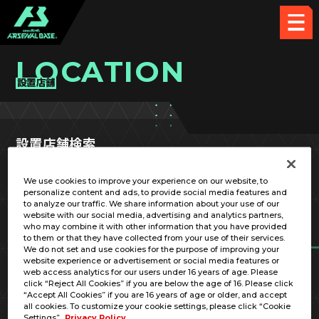
LOCATION
設置店舗
設置店舗検索
We use cookies to improve your experience on our website, to
personalize content and ads, to provide social media features and
to analyze our traffic. We share information about your use of our
website with our social media, advertising and analytics partners,
who may combine it with other information that you have provided
都道府県
市区町村
to them or that they have collected from your use of their services.
We do not set and use cookies for the purpose of improving your
website experience or advertisement or social media features or
web access analytics for our users under 16 years of age. Please
SEARCH
click “Reject All Cookies” if you are below the age of 16. Please click
“Accept All Cookies” if you are 16 years of age or older, and accept
all cookies. To customize your cookie settings, please click “Cookie
Settings”.
Privacy Policy