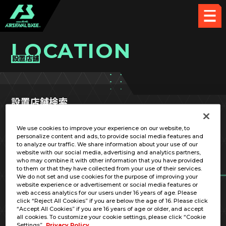
LOCATION
設置店舗
設置店舗検索
We use cookies to improve your experience on our website, to
personalize content and ads, to provide social media features and
to analyze our traffic. We share information about your use of our
website with our social media, advertising and analytics partners,
who may combine it with other information that you have provided
都道府県
市区町村
to them or that they have collected from your use of their services.
We do not set and use cookies for the purpose of improving your
website experience or advertisement or social media features or
web access analytics for our users under 16 years of age. Please
SEARCH
click “Reject All Cookies” if you are below the age of 16. Please click
“Accept All Cookies” if you are 16 years of age or older, and accept
all cookies. To customize your cookie settings, please click “Cookie
Settings”.
Privacy Policy