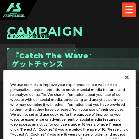
CAMPAIGN
キャンペーン開催店舗
『Catch The Wave』
ゲットチャンス
We use cookies to improve your experience on our website, to
personalize content and ads, to provide social media features and
開催店舗検索
to analyze our traffic. We share information about your use of our
website with our social media, advertising and analytics partners,
who may combine it with other information that you have provided
to them or that they have collected from your use of their services.
We do not set and use cookies for the purpose of improving your
website experience or advertisement or social media features or
web access analytics for our users under 16 years of age. Please
click “Reject All Cookies” if you are below the age of 16. Please click
都道府県
“Accept All Cookies” if you are 16 years of age or older, and accept