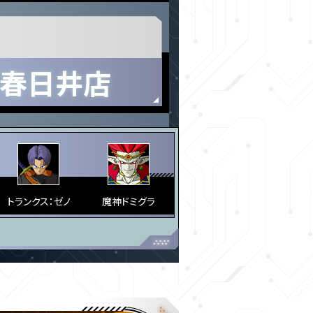
ー春日井店
トランクス：ゼノ
魔神ドミグラ