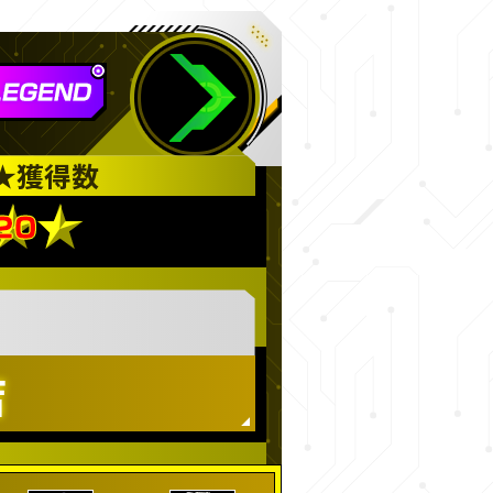
★
獲得数
店