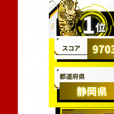
1
位
970
スコア
都道府県
静岡県