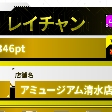
レイチャン
346pt
店舗名
アミュージアム清水