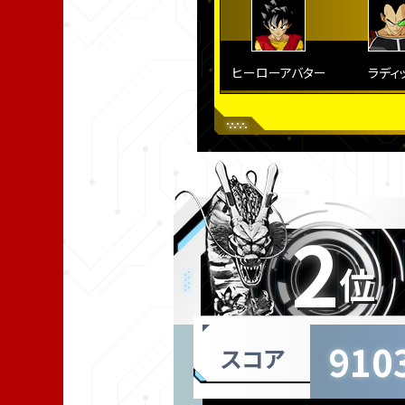
ヒーローアバター
ラディ
2
位
910
スコア