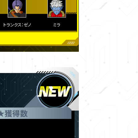
トランクス：ゼノ
ミラ
★
獲得数