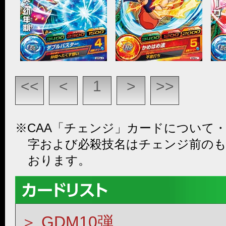
<<
<
1
>
>>
※CAA「チェンジ」カードについて
字および必殺技名はチェンジ前の
おります。
GDM10弾