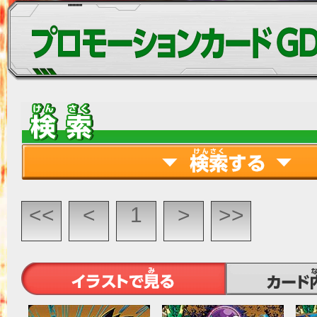
<<
<
1
>
>>