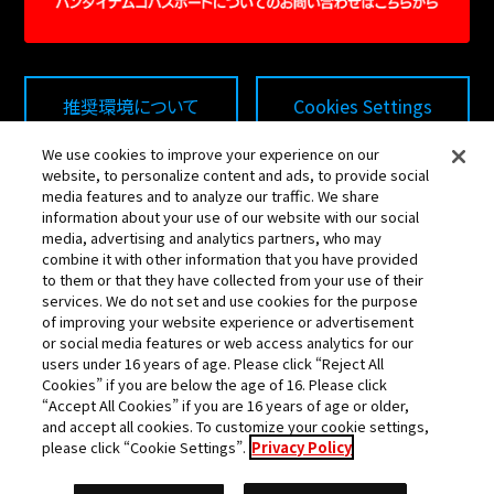
推奨環境について
Cookies Settings
We use cookies to improve your experience on our
website, to personalize content and ads, to provide social
プライバシーポリシー
media features and to analyze our traffic. We share
information about your use of our website with our social
media, advertising and analytics partners, who may
combine it with other information that you have provided
・このwebサイトに記載されているすべての画像・テキスト・
to them or that they have collected from your use of their
データの無断転用、転載をお断りします。
services. We do not set and use cookies for the purpose
of improving your website experience or advertisement
・開発中につき、本サイトで使用している画像と実際の商品
or social media features or web access analytics for our
とは異なる場合がございます。
users under 16 years of age. Please click “Reject All
Cookies” if you are below the age of 16. Please click
・機械の通信状況により、データが反映されない場合がござ
“Accept All Cookies” if you are 16 years of age or older,
and accept all cookies. To customize your cookie settings,
いますので予めご了承ください。
please click “Cookie Settings”.
Privacy Policy