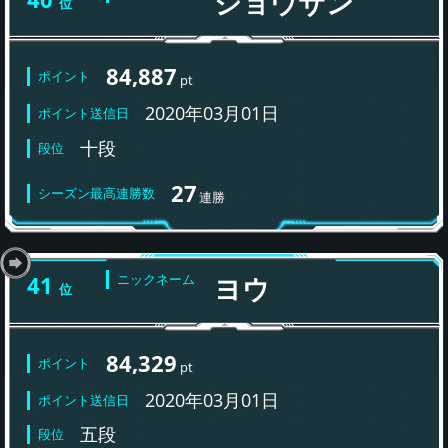
ショウサン
位
84,887
ポイント
pt
2020年03月01日
ポイント送信日
十段
段位
27
シーズン最高連勝数
連勝
41
ニックネーム
ヨウ
位
84,329
ポイント
pt
2020年03月01日
ポイント送信日
五段
段位