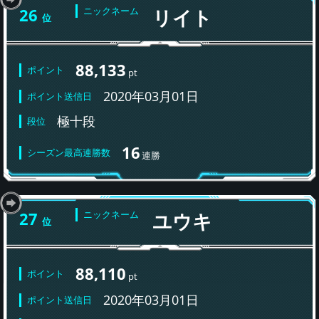
26
ニックネーム
リイト
位
88,133
ポイント
pt
2020年03月01日
ポイント送信日
極十段
段位
16
シーズン最高連勝数
連勝
27
ニックネーム
ユウキ
位
88,110
ポイント
pt
2020年03月01日
ポイント送信日