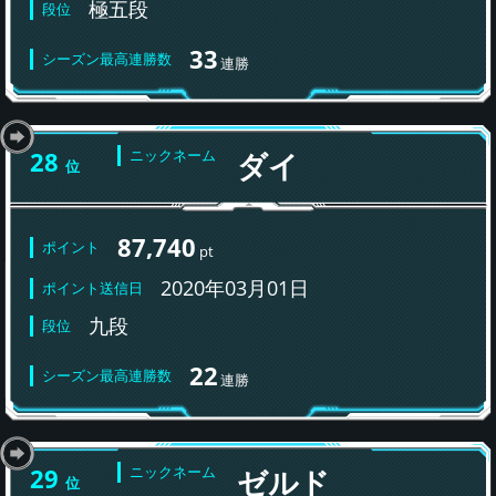
極五段
段位
33
シーズン最高連勝数
連勝
28
ニックネーム
ダイ
位
87,740
ポイント
pt
2020年03月01日
ポイント送信日
九段
段位
22
シーズン最高連勝数
連勝
29
ニックネーム
ゼルド
位