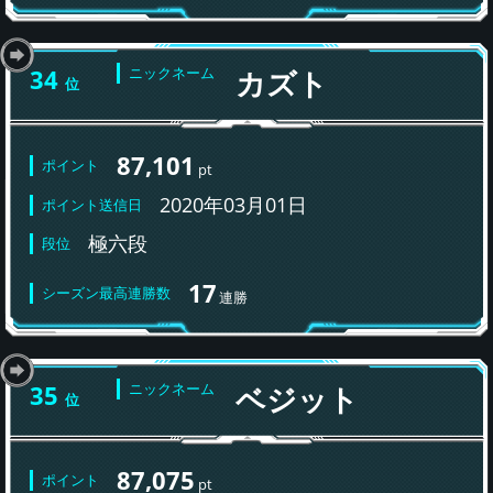
34
ニックネーム
カズト
位
87,101
ポイント
pt
2020年03月01日
ポイント送信日
極六段
段位
17
シーズン最高連勝数
連勝
35
ニックネーム
ベジット
位
87,075
ポイント
pt