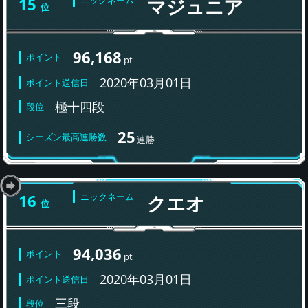
15
マジュニア
位
96,168
ポイント
pt
2020年03月01日
ポイント送信日
極十四段
段位
25
シーズン最高連勝数
連勝
16
ニックネーム
クエオ
位
94,036
ポイント
pt
2020年03月01日
ポイント送信日
三段
段位