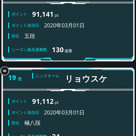
91,141
ポイント
pt
2020年03月01日
ポイント送信日
五段
段位
130
シーズン最高連勝数
連勝
19
ニックネーム
リョウスケ
位
91,112
ポイント
pt
2020年03月01日
ポイント送信日
極八段
段位