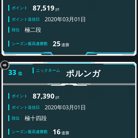
87,519
ポイント
pt
2020年03月01日
ポイント送信日
極二段
段位
25
シーズン最高連勝数
連勝
33
ニックネーム
ポルンガ
位
87,390
ポイント
pt
2020年03月01日
ポイント送信日
極十四段
段位
16
シーズン最高連勝数
連勝