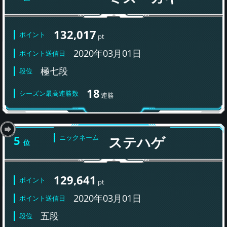
132,017
ポイント
pt
2020年03月01日
ポイント送信日
極七段
段位
18
シーズン最高連勝数
連勝
5
ニックネーム
ステハゲ
位
129,641
ポイント
pt
2020年03月01日
ポイント送信日
五段
段位