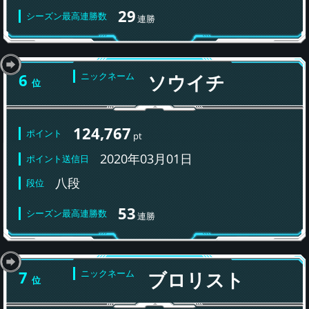
29
シーズン最高連勝数
連勝
6
ニックネーム
ソウイチ
位
124,767
ポイント
pt
2020年03月01日
ポイント送信日
八段
段位
53
シーズン最高連勝数
連勝
7
ニックネーム
ブロリスト
位