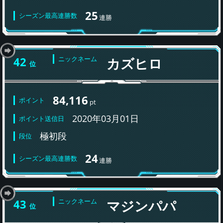
25
シーズン最高連勝数
連勝
42
ニックネーム
カズヒロ
位
84,116
ポイント
pt
2020年03月01日
ポイント送信日
極初段
段位
24
シーズン最高連勝数
連勝
43
ニックネーム
マジンパパ
位