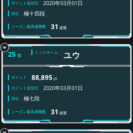
2020年03月01日
ポイント送信日
極十四段
段位
31
シーズン最高連勝数
連勝
25
ニックネーム
ユウ
位
88,895
ポイント
pt
2020年03月01日
ポイント送信日
極七段
段位
31
シーズン最高連勝数
連勝