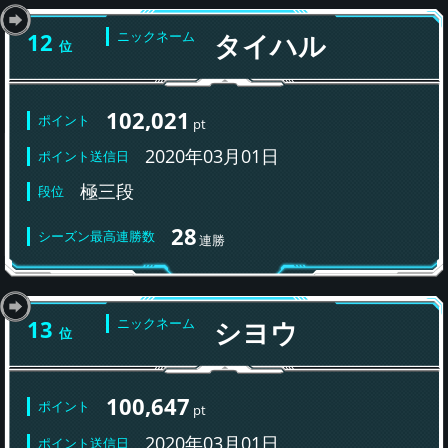
12
ニックネーム
タイハル
位
102,021
ポイント
pt
2020年03月01日
ポイント送信日
極三段
段位
28
シーズン最高連勝数
連勝
13
ニックネーム
シヨウ
位
100,647
ポイント
pt
2020年03月01日
ポイント送信日