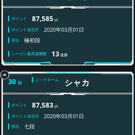
87,585
ポイント
pt
2020年03月01日
ポイント送信日
極初段
段位
13
シーズン最高連勝数
連勝
30
ニックネーム
シャカ
位
87,583
ポイント
pt
2020年03月01日
ポイント送信日
七段
段位