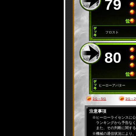
79
フロスト
80
ヒーローアバター
1位～5位
1位～2
注意事項
※ヒーローライセンスに公
ランキングから予告なく
また、その判断に関する
※機械の通信状況により