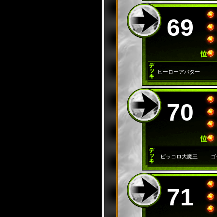
69
ヒーローアバター
70
ピッコロ大魔王
ゴ
71