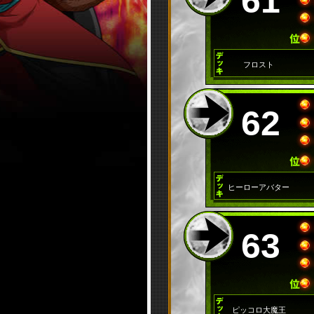
61
フロスト
62
ヒーローアバター
63
ピッコロ大魔王