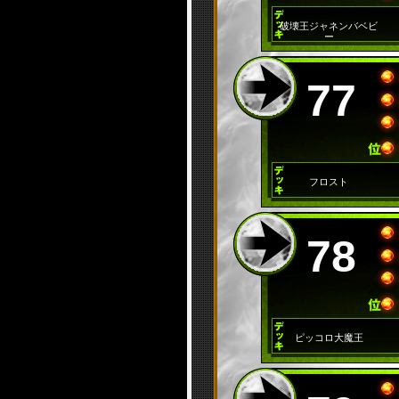
破壊王ジャネンバベビ
ー
77
フロスト
78
ピッコロ大魔王