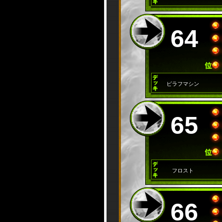
64
ピラフマシン
65
フロスト
66