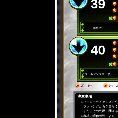
39
孫悟空
40
ゴールデンフリーザ
1位～5位
1位～2
注意事項
※ヒーローライセンスに公
ランキングから予告なく
また、その判断に関する
※機械の通信状況により