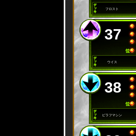
フロスト
37
ウイス
38
ピラフマシン