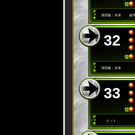
孫悟飯：未来
破
32
孫悟飯：未来
33
ヒット