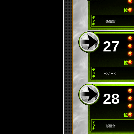
孫悟空
27
ベジータ
28
孫悟空