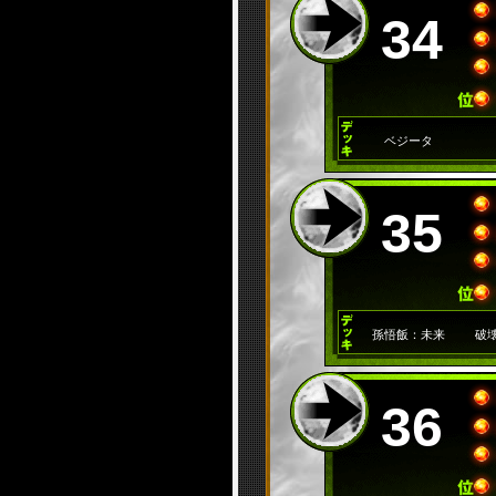
34
ベジータ
35
孫悟飯：未来
破
36