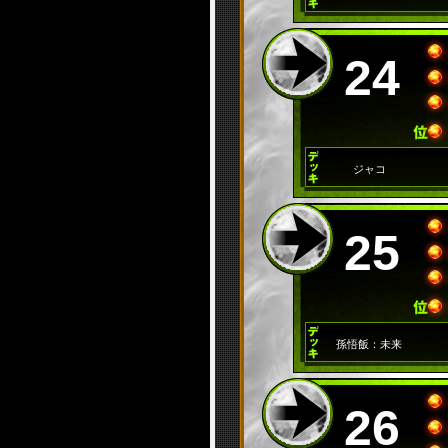
24
ジャコ
25
孫悟飯：未来
26