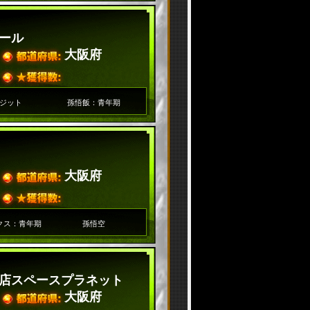
ール
大阪府
ジット
孫悟飯：青年期
大阪府
クス：青年期
孫悟空
店スペースプラネット
大阪府