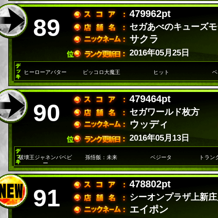
479962pt
89
セガあべのキューズモ
サクラ
2016年05月25日
ヒーローアバター
ピッコロ大魔王
ヒット
ベ
479464pt
90
セガワールド枚方
ウッディ
2016年05月13日
破壊王ジャネンバベビ
孫悟飯：未来
ベジータ
トラン
ー
478802pt
91
シーオンプラザ上新庄
エイポン