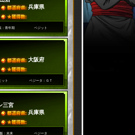
兵庫県
飯：青年期
ベジット
大阪府
ヒット
ベジータ：ＧＴ
ン三宮
兵庫県
飯：未来
ベジータ