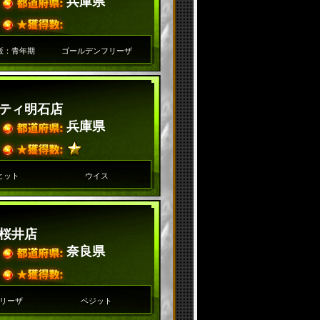
兵庫県
飯：青年期
ゴールデンフリーザ
ティ明石店
兵庫県
ヒット
ウイス
桜井店
奈良県
リーザ
ベジット