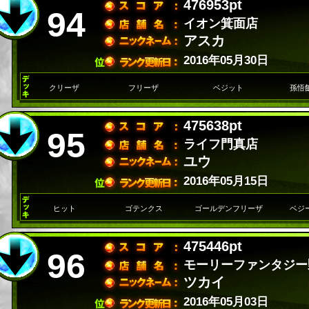
476953pt
94
イオン箕面店
アスカ
2016年05月30日
クリーザ
フリーザ
ベジット
孫悟
475638pt
95
ライフ門真店
ユウ
2016年05月15日
ヒット
ゴテンクス
ゴールデンフリーザ
ベジ
475446pt
96
モーリーファンタジー
ツカイ
2016年05月03日