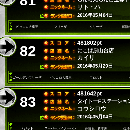
81
リト・ハ
2016年05月04日
ピッコロ大魔王
フリーザ
クリーザ
孫悟
481802pt
82
にこぱ原山台店
カイリ
2016年05月29日
ゴールデンフリーザ
ピッコロ大魔王
フロスト
481642pt
83
タイトーFステーショ
コウシロウ
2016年05月04日
ベジット
スーパーパイクーハン
孫悟飯：青年期
孫悟