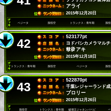
41
アライ
2015年12月20日
ベジータ
孫悟空
トランクス：青年期
孫悟
523177pt
42
ヨドバシカメラマルチ
前店
サクアキ
2015年12月18日
トランクス：青年期
孫悟空
ベジータ
孫悟
522870pt
43
千葉レジャーランド成
ブロリー
2015年12月26日
孫悟空
トランクス：青年期
破壊王ジャネンバベビ
ベ