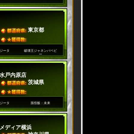
東京都
ジータ
破壊王ジャネンバベビ
ー
水戸内原店
茨城県
ジータ
孫悟飯：未来
メディア横浜