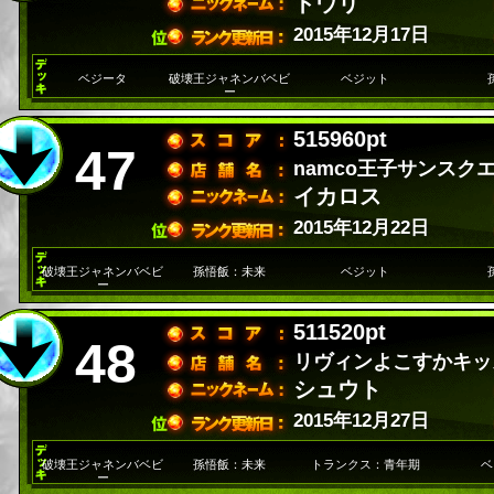
トウリ
2015年12月17日
ベジータ
破壊王ジャネンバベビ
ベジット
ー
515960pt
47
namco王子サンスク
イカロス
2015年12月22日
破壊王ジャネンバベビ
孫悟飯：未来
ベジット
ー
511520pt
48
リヴィンよこすかキッ
シュウト
2015年12月27日
破壊王ジャネンバベビ
孫悟飯：未来
トランクス：青年期
ベ
ー