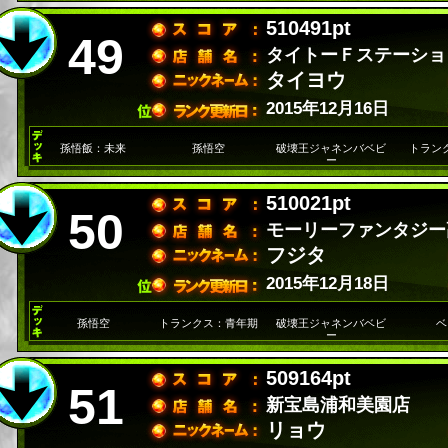
510491pt
49
タイトーＦステーショ
タイヨウ
2015年12月16日
孫悟飯：未来
孫悟空
破壊王ジャネンバベビ
トラン
ー
510021pt
50
モーリーファンタジー
フジタ
2015年12月18日
孫悟空
トランクス：青年期
破壊王ジャネンバベビ
ベ
ー
509164pt
51
新宝島浦和美園店
リョウ