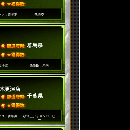
クス：青年期
孫悟空
群馬県
孫悟空
孫悟飯：未来
木更津店
千葉県
クス：青年期
破壊王ジャネンバベビ
ー