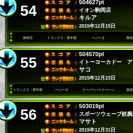
504627pt
54
イオン駒岡店
キルア
2015年12月15日
孫悟空
トランクス：青年期
ベジータ
孫悟
504570pt
55
イトーヨーカドー ア
サコ
2015年12月23日
トランクス：青年期
ベジータ
スーパーパイクーハン
孫悟
503019pt
56
スポーツウェーブ鉄腕
マサト
2015年12月31日