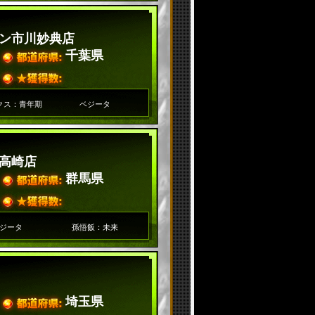
ン市川妙典店
千葉県
クス：青年期
ベジータ
高崎店
群馬県
ジータ
孫悟飯：未来
埼玉県