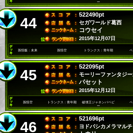
ー
522490pt
44
セガワールド葛西
コウセイ
2015年12月07日
孫悟飯：未来
孫悟空
トランクス：青年期
ベ
522095pt
45
モーリーファンタジー
パセット
2015年12月12日
孫悟空
トランクス：青年期
破壊王ジャネンバベビ
ベ
ー
521696pt
46
ヨドバシカメラマルチ