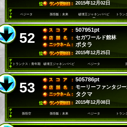
2015年12月02日
ベジータ
孫悟飯：未来
破壊王ジャネンバベビ
トラン
ー
507951pt
52
セガワールド館林
ポタラ
2015年12月25日
トランクス：青年期
破壊王ジャネンバベビ
ベジータ
ー
505786pt
53
モーリーファンタジー
タクマ
2015年12月08日
孫悟空
孫悟飯：未来
ベジータ
トラン