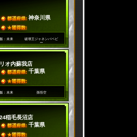
神奈川県
飯：未来
破壊王ジャネンバベビ
ー
リオ内蘇我店
千葉県
飯：未来
孫悟空
24稲毛長沼店
千葉県