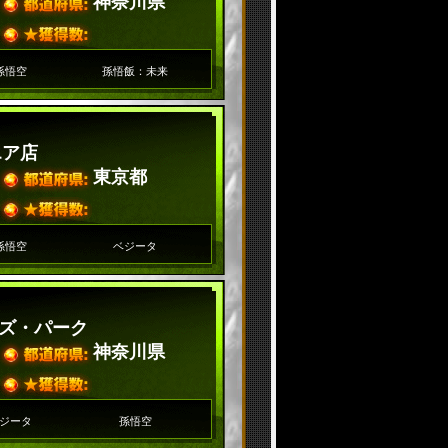
神奈川県
孫悟空
孫悟飯：未来
エア店
東京都
孫悟空
ベジータ
ズ・パーク
神奈川県
ジータ
孫悟空