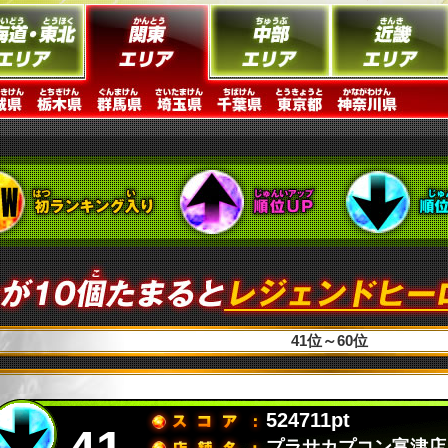
41位～60位
524711pt
プラサカプコン富津店