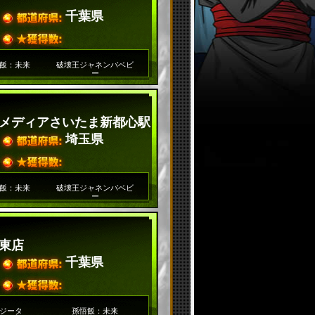
千葉県
飯：未来
破壊王ジャネンバベビ
ー
メディアさいたま新都心駅
埼玉県
飯：未来
破壊王ジャネンバベビ
ー
東店
千葉県
ジータ
孫悟飯：未来