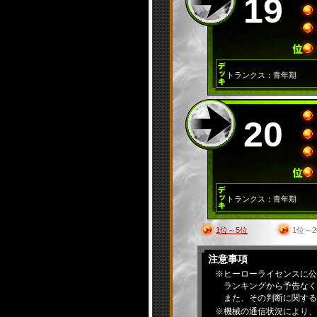
19
トランクス：青年期
20
トランクス：青年期
1位～5位
1位～2
注意事項
※ヒーローライセンスに公
ランキングから予告なく
また、その判断に関する
※機械の通信状況により