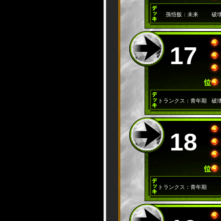
孫悟飯：未来
破
17
トランクス：青年期
破
18
トランクス：青年期