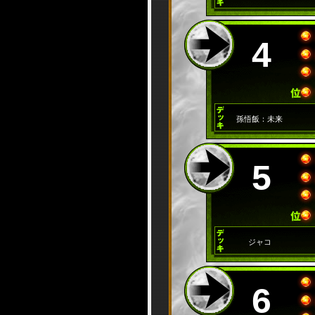
4
孫悟飯：未来
5
ジャコ
6