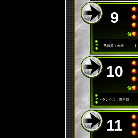
9
孫悟飯：未来
ト
10
トランクス：青年期
11