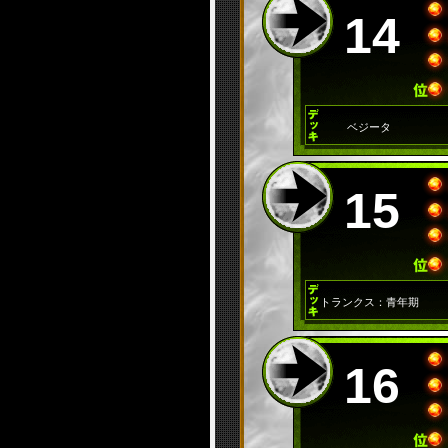
14
ベジータ
15
トランクス：青年期
16