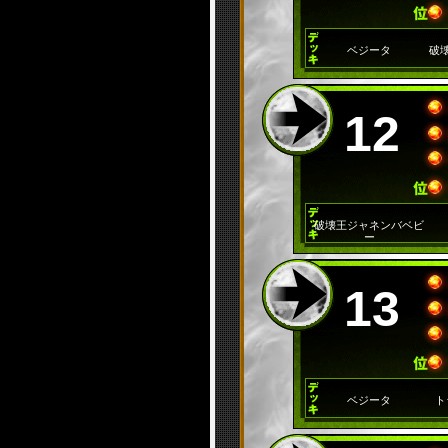
ベジータ
破
12
破壊王ジャネンバベビ
ー
13
ベジータ
ト