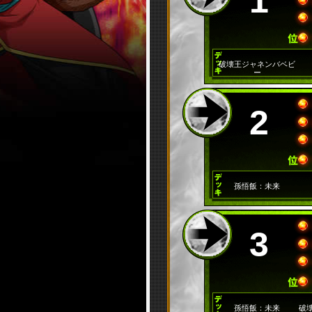
1
破壊王ジャネンバベビ
ー
2
孫悟飯：未来
3
孫悟飯：未来
破