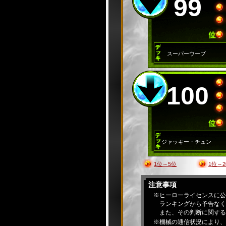
99
スーパーウーブ
100
ジャッキー・チュン
1位～5位
1位～2
注意事項
※ヒーローライセンスに公
ランキングから予告なく
また、その判断に関する
※機械の通信状況により