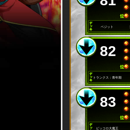
81
ベジット
82
トランクス：青年期
83
ピッコロ大魔王