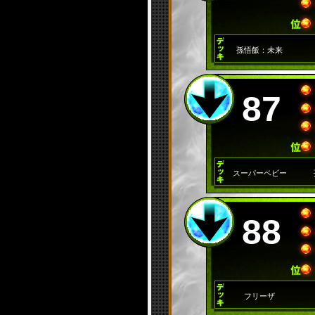
孫悟飯：未来
87
スーパーベビー
88
フリーザ