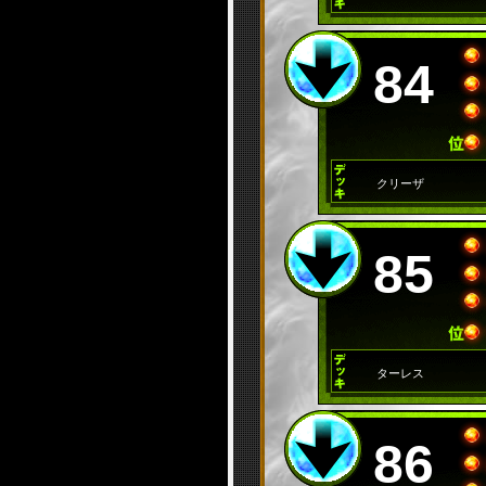
84
クリーザ
85
ターレス
86