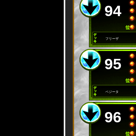
94
フリーザ
95
ベジータ
96