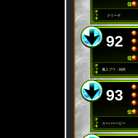
クリーザ
92
魔人ブウ：純粋
93
スーパーベビー