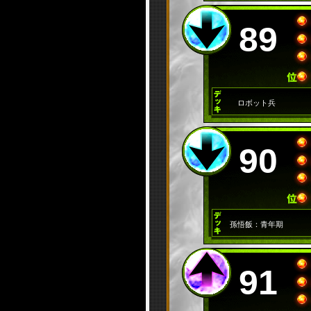
89
ロボット兵
90
孫悟飯：青年期
91