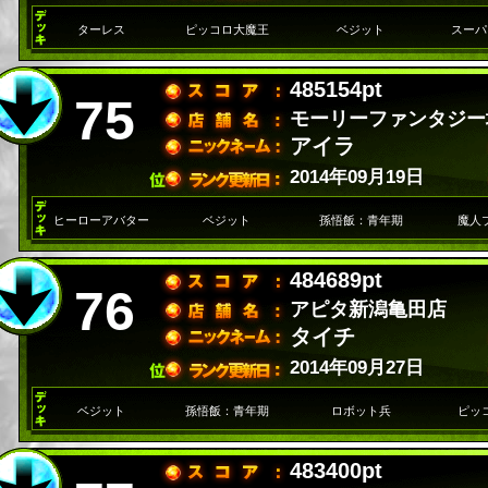
ターレス
ピッコロ大魔王
ベジット
スーパ
485154pt
75
モーリーファンタジー
アイラ
2014年09月19日
ヒーローアバター
ベジット
孫悟飯：青年期
魔人
484689pt
76
アピタ新潟亀田店
タイチ
2014年09月27日
ベジット
孫悟飯：青年期
ロボット兵
ピッ
483400pt