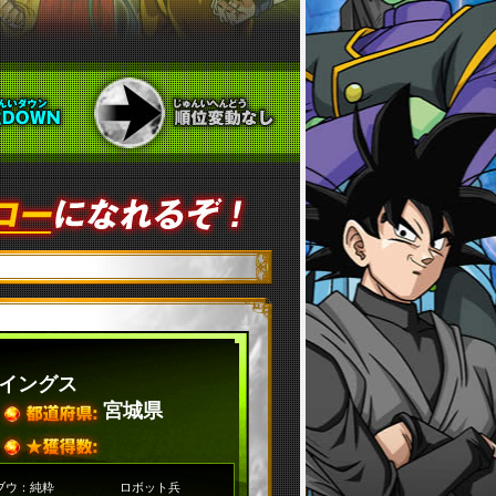
イングス
宮城県
ブウ：純粋
ロボット兵