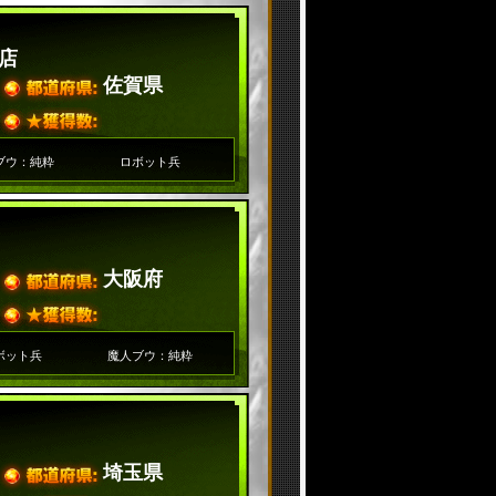
店
佐賀県
ブウ：純粋
ロボット兵
大阪府
ボット兵
魔人ブウ：純粋
埼玉県