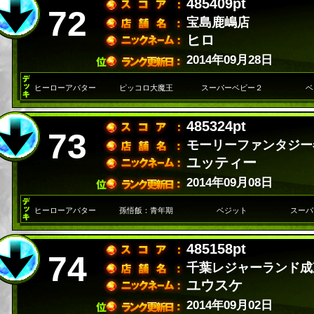
485409pt
72
宝島鹿嶋店
ヒロ
2014年09月28日
ヒーローアバター
ピッコロ大魔王
スーパーベビー２
ベ
485324pt
73
モーリーファンタジー
ユッティー
2014年09月08日
ヒーローアバター
孫悟飯：青年期
ベジット
スーパ
485158pt
74
千葉レジャーランド成
ユウスケ
2014年09月02日