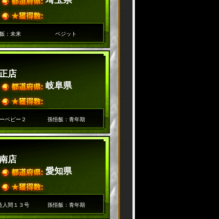
埼玉県
飯：未来
ベジット
正店
岐阜県
ーベビー２
孫悟飯：青年期
南店
愛知県
造人間１３号
孫悟飯：青年期