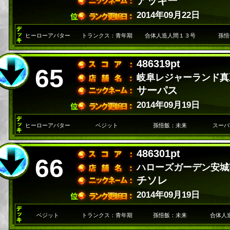
アッキー
2014年09月22日
ヒーローアバター
トランクス：青年期
合体人造人間１３号
孫悟
486319pt
65
岐阜レジャーランド真
サーパス
2014年09月19日
ヒーローアバター
ベジット
孫悟飯：未来
スーパ
486301pt
66
ハローズガーデン安城
チソレ
2014年09月19日
ベジット
トランクス：青年期
孫悟飯：未来
合体人