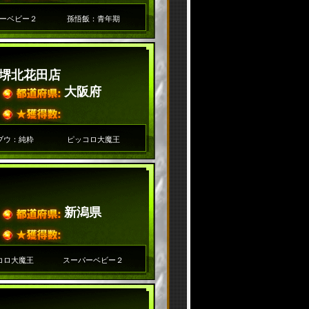
ーベビー２
孫悟飯：青年期
堺北花田店
大阪府
ブウ：純粋
ピッコロ大魔王
新潟県
コロ大魔王
スーパーベビー２