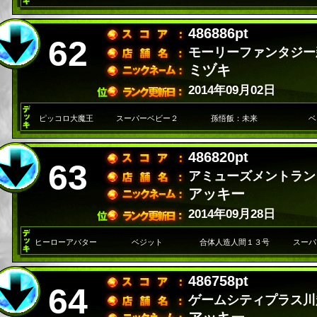
486886pt
62
モーリーファンタジー
ミヅキ
2014年09月02日
ピッコロ大魔王
スーパーベビー２
孫悟飯：未来
ベ
486820pt
63
アミューズメントラン
アッキー
2014年09月28日
ヒーローアバター
ベジット
合体人造人間１３号
スーパ
486758pt
64
ゲームシティプラス川