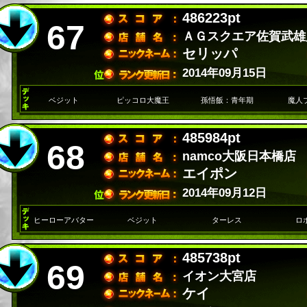
486223pt
67
ＡＧスクエア佐賀武雄
セリッパ
2014年09月15日
ベジット
ピッコロ大魔王
孫悟飯：青年期
魔人
485984pt
68
namco大阪日本橋店
エイポン
2014年09月12日
ヒーローアバター
ベジット
ターレス
ロ
485738pt
69
イオン大宮店
ケイ