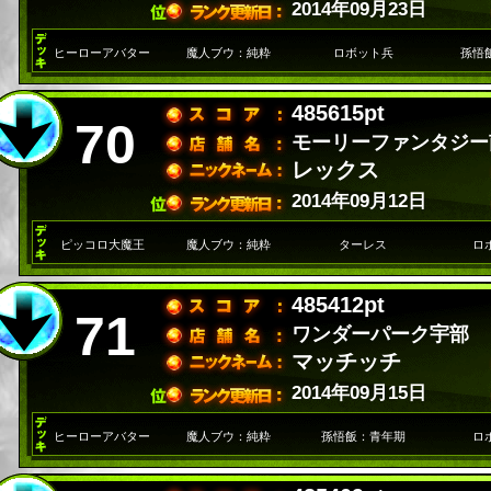
2014年09月23日
ヒーローアバター
魔人ブウ：純粋
ロボット兵
孫悟
485615pt
70
モーリーファンタジー
レックス
2014年09月12日
ピッコロ大魔王
魔人ブウ：純粋
ターレス
ロ
485412pt
71
ワンダーパーク宇部
マッチッチ
2014年09月15日
ヒーローアバター
魔人ブウ：純粋
孫悟飯：青年期
ロ