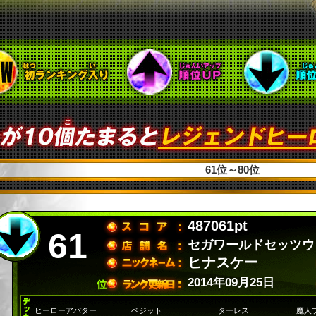
61位～80位
487061pt
61
セガワールドセッツウ
ヒナスケー
2014年09月25日
ヒーローアバター
ベジット
ターレス
魔人