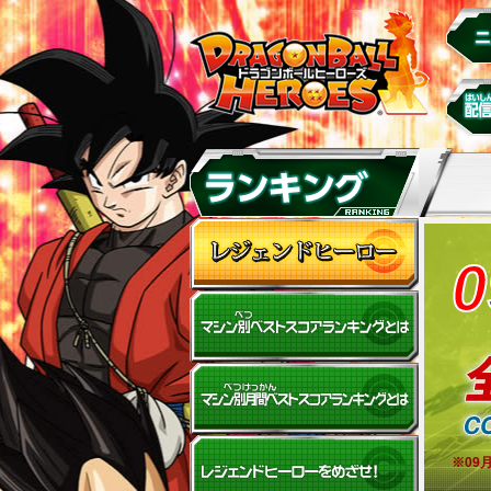
0
※09