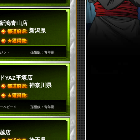
新潟青山店
新潟県
ジット
孫悟飯：青年期
ドYAZ平塚店
神奈川県
ーベビー２
孫悟飯：青年期
越店