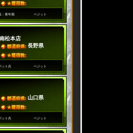
飯：青年期
ベジット
南松本店
長野県
ボット兵
ベジット
山口県
ボット兵
ベジット