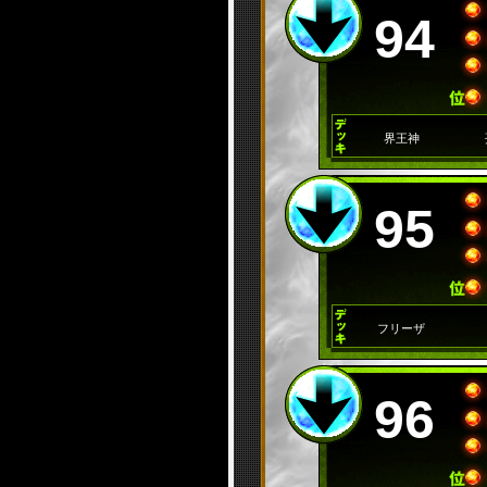
94
界王神
95
フリーザ
96