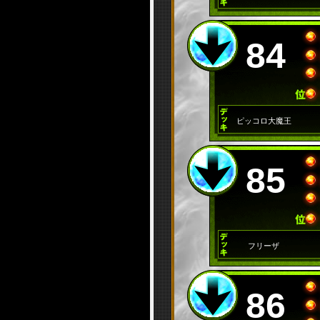
84
ピッコロ大魔王
85
フリーザ
86