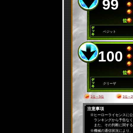
99
ベジット
100
クリーザ
1位～5位
1位～2
注意事項
※ヒーローライセンスに公
ランキングから予告なく
また、その判断に関する
※機械の通信状況により