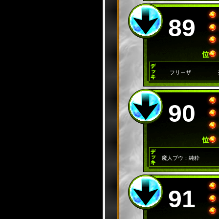
89
フリーザ
90
魔人ブウ：純粋
91