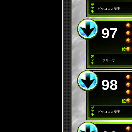
ピッコロ大魔王
97
フリーザ
98
ピッコロ大魔王