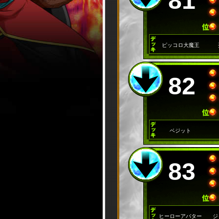
81
ピッコロ大魔王
82
ベジット
83
ヒーローアバター
ジ