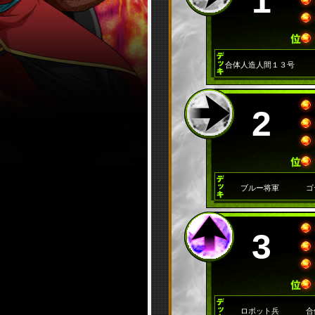
1
合体人造人間１３号
2
ブルー将軍
ゴ
3
ロボット兵
合