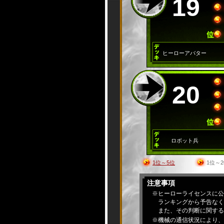
19
ヒーローアバター
20
ロボット兵
1位～5位
1位～2
注意事項
※ヒーローライセンスに公
ランキングから予告なく
また、その判断に関する
※機械の通信状況により