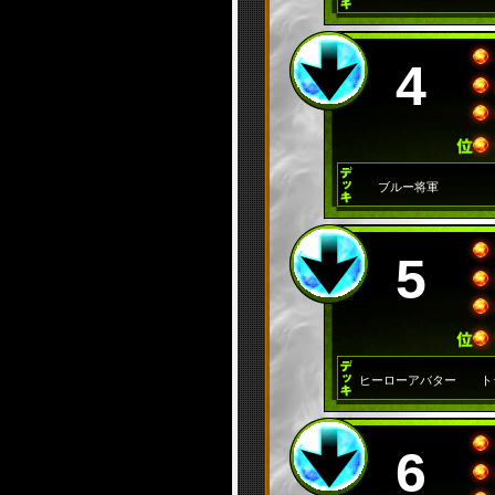
4
ブルー将軍
5
ヒーローアバター
ト
6