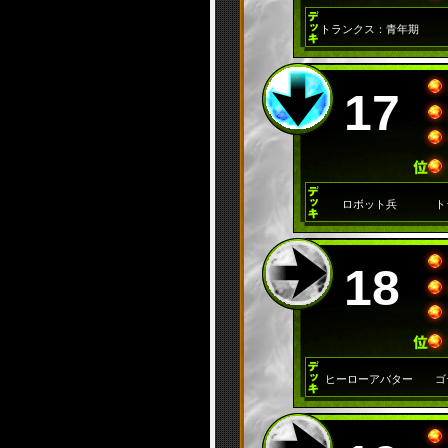
トランクス：青年期
17
ロボット兵
ト
18
ヒーローアバター
ゴ