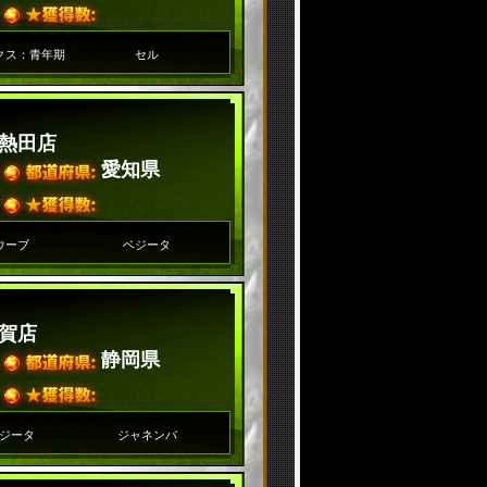
クス：青年期
セル
熱田店
愛知県
ウーブ
ベジータ
賀店
静岡県
ジータ
ジャネンバ