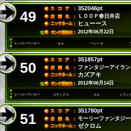
352046pt
49
ＬＯＯＰ春日井店
ヒューース
2012年06月22日
ヒーローアバター
セル
ベジータ
351857pt
50
ファンタジーアイラン
カズアキ
2012年06月14日
ヒーローアバター
ゴテンクス
セル
トラン
351780pt
51
モーリーファンタジー
ゼクロム