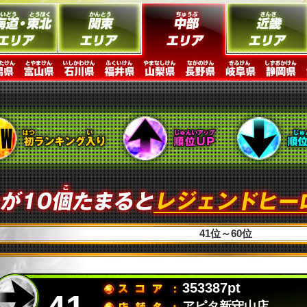
41位～60位
353387pt
アピタ新守山店