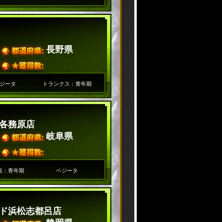
長野県
ジータ
トランクス：青年期
各務原店
岐阜県
飯：青年期
ベジータ
ド浜松志都呂店