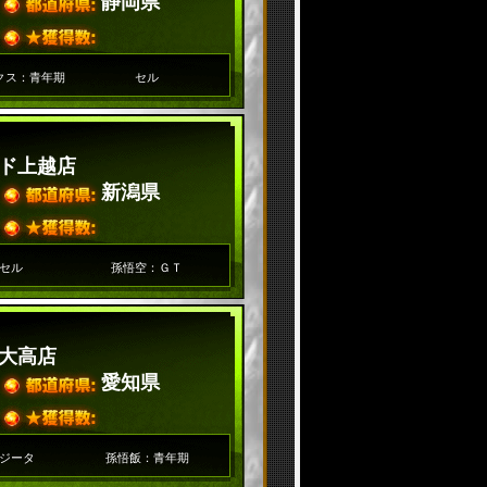
静岡県
クス：青年期
セル
ド上越店
新潟県
セル
孫悟空：ＧＴ
大高店
愛知県
ジータ
孫悟飯：青年期