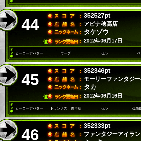
352527pt
44
アピナ穂高店
タケゾウ
2012年06月17日
ヒーローアバター
ウーブ
セル
ベ
352346pt
45
モーリーファンタジー
タカ
2012年06月16日
ヒーローアバター
トランクス：青年期
セル
孫悟
352333pt
46
ファンタジーアイラン