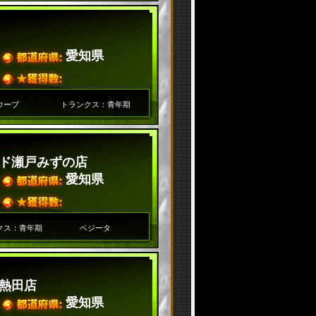
愛知県
ウーブ
トランクス：青年期
ド瀬戸みずの店
愛知県
クス：青年期
ベジータ
熱田店
愛知県