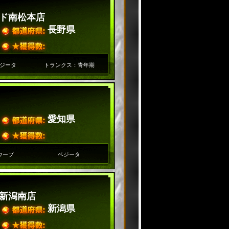
ド南松本店
長野県
ジータ
トランクス：青年期
愛知県
ウーブ
ベジータ
新潟南店
新潟県