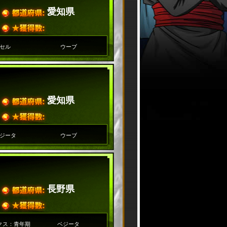
愛知県
セル
ウーブ
愛知県
ジータ
ウーブ
長野県
クス：青年期
ベジータ