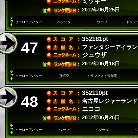
ミッキー
2012年06月25日
ヒーローアバター
ベジータ
ウーブ
トラン
352181pt
47
ファンタジーアイラン
ジュウザ
2012年06月18日
ヒーローアバター
孫悟空
トランクス：青年期
352110pt
48
名古屋レジャーランド
ニココ
2012年06月26日
ヒーローアバター
ウーブ
ベジータ
ベ