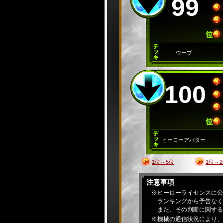
99
ウーブ
100
ヒーローアバター
1位～5位
1位～2
注意事項
※ヒーローライセンスに公
ランキングから予告なく
また、その判断に関する
※機械の通信状況により