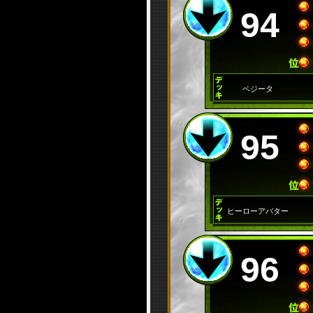
94
ベジータ
95
ヒーローアバター
96