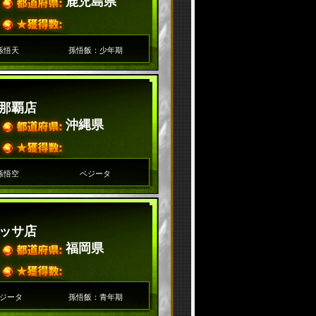
鹿児島県
孫悟天
孫悟飯：少年期
那覇店
沖縄県
孫悟空
ベジータ
ッサ店
福岡県
ジータ
孫悟飯：青年期