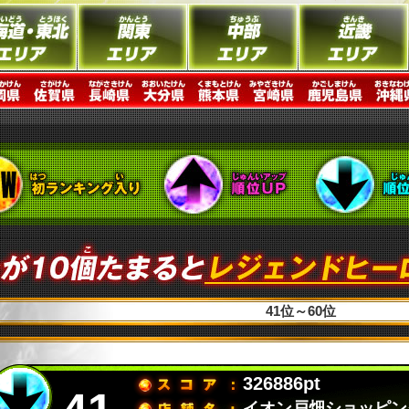
41位～60位
326886pt
イオン戸畑ショッピン