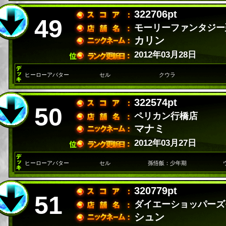
322706pt
49
モーリーファンタジー
カリン
2012年03月28日
ヒーローアバター
セル
クウラ
322574pt
50
ペリカン行橋店
マナミ
2012年03月27日
ヒーローアバター
セル
孫悟飯：少年期
320779pt
51
ダイエーショッパーズ
シュン