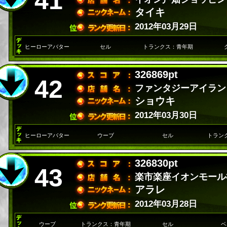
41
タイキ
2012年03月29日
ヒーローアバター
セル
トランクス：青年期
326869pt
42
ファンタジーアイラン
ショウキ
2012年03月30日
ヒーローアバター
ウーブ
セル
トラン
326830pt
43
楽市楽座イオンモール
アラレ
2012年03月28日
ウーブ
トランクス：青年期
セル
ベ