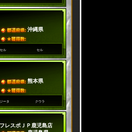
沖縄県
セル
セル
熊本県
ジータ
クウラ
フレスポＪＰ鹿児島店