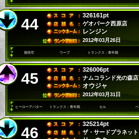
326161pt
44
ゲオパーク西原店
レンジン
2012年03月26日
孫悟空
ウーブ
トランクス：青年期
326006pt
45
ナムコランド光の森店
オウジャ
2012年03月31日
ヒーローアバター
トランクス：青年期
セル
ベ
325214pt
46
ザ・サードプラネット