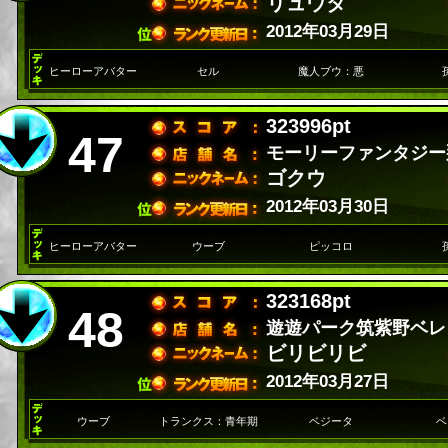
リュウタ
2012年03月29日
ヒーローアバター
セル
魔人ブウ：悪
323996pt
47
モーリーファンタジー
ゴクウ
2012年03月30日
ヒーローアバター
ウーブ
ピッコロ
323168pt
48
遊遊パーク筑紫野ベレ
ビリビリビ
2012年03月27日
ウーブ
トランクス：青年期
ベジータ
ベ