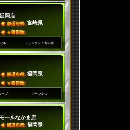
延岡店
宮崎県
セル
トランクス：青年期
福岡県
ウーブ
ゴテンクス
モールなかま店
福岡県