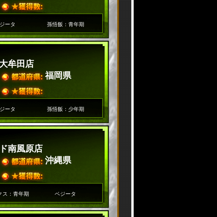
ジータ
孫悟飯：青年期
大牟田店
福岡県
ジータ
孫悟飯：少年期
ド南風原店
沖縄県
クス：青年期
ベジータ