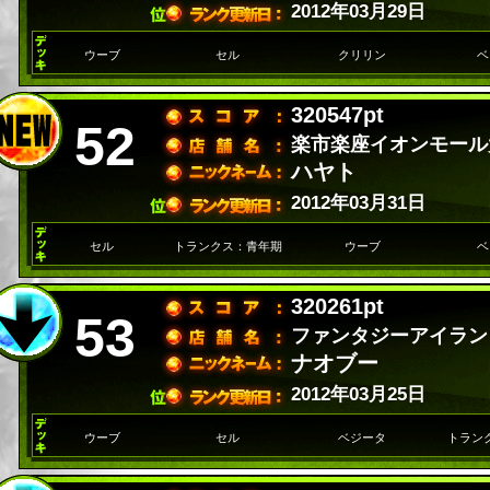
2012年03月29日
ウーブ
セル
クリリン
ベ
320547pt
52
楽市楽座イオンモール
ハヤト
2012年03月31日
セル
トランクス：青年期
ウーブ
ベ
320261pt
53
ファンタジーアイラン
ナオブー
2012年03月25日
ウーブ
セル
ベジータ
トラン