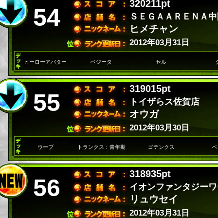
320211pt
54
ＳＥＧＡＡＲＥＮＡ中
ヒメチャン
2012年03月31日
ヒーローアバター
ベジータ
セル
319015pt
55
トイザらス佐賀店
オウガ
2012年03月30日
ウーブ
トランクス：青年期
ゴテンクス
ベ
318935pt
56
イオンファンタジーワ
リュウセイ
2012年03月31日