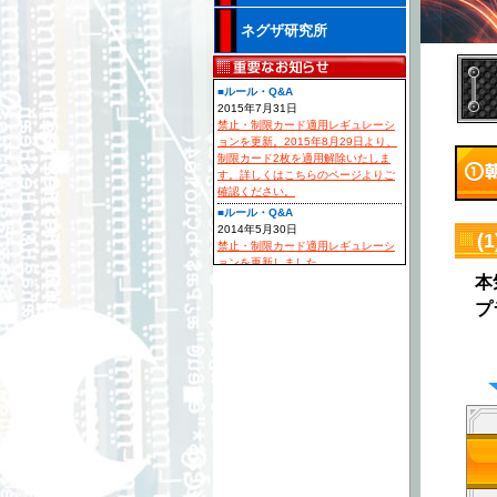
ネグザ研究所
■ルール・Q&A
2015年7月31日
禁止・制限カード適用レギュレーシ
ョンを更新。2015年8月29日より、
制限カード2枚を適用解除いたしま
す。詳しくはこちらのページよりご
確認ください。
■ルール・Q&A
2014年5月30日
(
禁止・制限カード適用レギュレーシ
ョンを更新しました。
本
■大会
2014年4月15日
プ
大会レギュレーション「作品対抗フ
ォーマット」の『デッキ構築のルー
ル』を更新いたしました！
■カードリスト
2月19日
カードリスト「EXブースター第5弾
～猛火の再来～」の中の「アリオス
ガンダム」「ジャスティスガンダム
(ミーティア装備)」に別のカード画像
が表示されていましたので修正いた
しました。