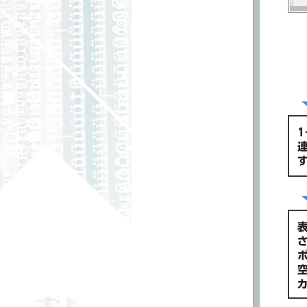
■ネグザツアー
1月31日
ネグザツアー2013東京大会のイベン
トプログラムに一部変更がございま
した
■ルール・Ｑ＆Ａ
1月10日
Q&Aを更新しました。
■ルール・Ｑ＆Ａ
12月16日
Q&Aを更新しました。
■エラッタ
11月11日
エラッタを更新しました。
■ルール・Q&A
10月28日
禁止・制限カード適用レギュレーシ
ョンを公開しました。
■商品情報
10月24日
BASED BOOSTER PACK「サイク
ルA」のテキスト先行公開に一部誤
りがございましたので修正いたしま
した。
■カードリスト
5月23日
ブースター第4弾～宿命の鎖～の
ACEカードの表記に一部誤りがござ