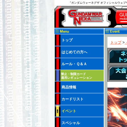
『ガンダムウォーネグザ オフィシャルウェ
トップ
トップ
>
はじめての方へ
ルール・Ｑ＆Ａ
禁止・制限カード
適用レギュレーション
商品情報
カードリスト
イベント
スペシャル