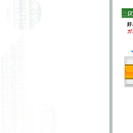
いましたので修正いたしました。
■エラッタ
(
9月21日
エラッタを更新しました。
■マイデッキ
好
5月25日
ガ
マイデッキの不具合を修正しまし
た。
■公認大会
2月28日
公認大会の商品情報を変更しまし
た。
■ネグザ研究所
2月16日
ネグザ研究所第５回のカード名とカ
ードナンバーの表記を修正いたしま
した。
■ネグザレポート
12月26日
ネグザレポートのテキストを一部更
新しました。
■トップページ
12月9日
発売日カウントダウンにて不具合が
あり、修正をしました。
■ネグザ研究所
12月8日
ネグザ研究所第３回の解説文を修正